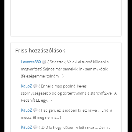
Friss
hozzászólások
Levente889
{ Sziasztok, Valaki el tudná küldeni a
magyarítást? Sajnos már semelyik link sem működik.
(feleségemmel tolnám... }
KaLoZ
{ Ennél a map poolnál kevés
szörnyűségesebb dolog történt valaha a starcraft2-vel. A
Redshift LE egy... }
KaLoZ
{ Hát igen, ez is időben ki lett rakva ... Erről a
meccsről meg nem is... }
KaLoZ
{ :D:D Jó hogy időben ki lett rakva ... De mit