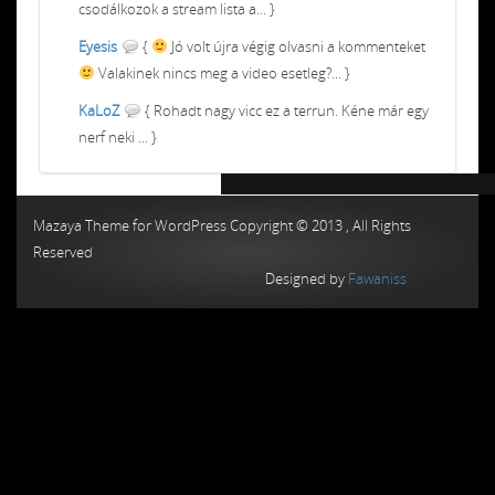
csodálkozok a stream lista a... }
Eyesis
{
Jó volt újra végig olvasni a kommenteket
Valakinek nincs meg a video esetleg?... }
KaLoZ
{ Rohadt nagy vicc ez a terrun. Kéne már egy
nerf neki ... }
Chiptuning MMC Autochip
Chiptunin
Mazaya Theme for WordPress Copyright © 2013 , All Rights
Reserved
Designed by
Fawaniss