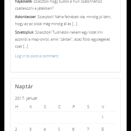
hajaska86
: sziasztok hogy tudok a hun csatornához
csatlakozni a játékban?
Astonkacser
: Sziasztok! Néha felnézek ide, mindig jó látni,
hogy ez az oldal még mindig él és [...]
Szvatopluk
: Sziasztok! Tudnátok nekem egy listát írni
azokról a map-okról, amik "zártak", azaz földi egységeket
csak [...]
Log in to post a comment.
Naptár
2017. január
H
K
S
C
P
S
V
1
2
3
4
5
6
7
8