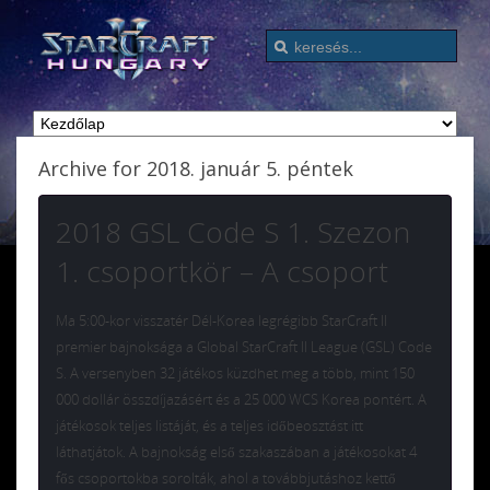
Archive for 2018. január 5. péntek
2018 GSL Code S 1. Szezon
1. csoportkör – A csoport
Ma 5:00-kor visszatér Dél-Korea legrégibb StarCraft II
premier bajnoksága a Global StarCraft II League (GSL) Code
S. A versenyben 32 játékos küzdhet meg a több, mint 150
000 dollár összdíjazásért és a 25 000 WCS Korea pontért. A
játékosok teljes listáját, és a teljes időbeosztást itt
láthatjátok. A bajnokság első szakaszában a játékosokat 4
fős csoportokba sorolták, ahol a továbbjutáshoz kettő