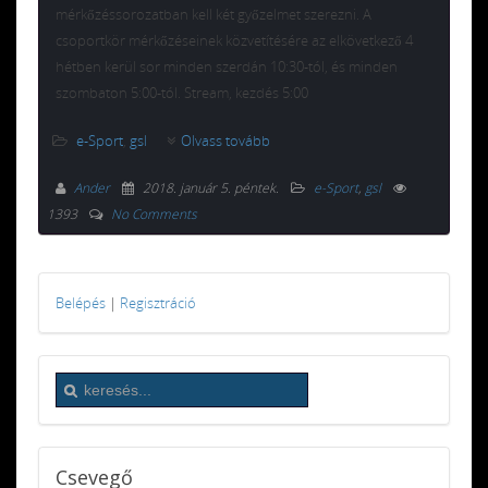
mérkőzéssorozatban kell két győzelmet szerezni. A
csoportkör mérkőzéseinek közvetítésére az elkövetkező 4
hétben kerül sor minden szerdán 10:30-tól, és minden
szombaton 5:00-tól. Stream, kezdés 5:00
e-Sport
,
gsl
Olvass tovább
Ander
2018. január 5. péntek
.
e-Sport
,
gsl
1393
No Comments
Belépés
|
Regisztráció
Csevegő