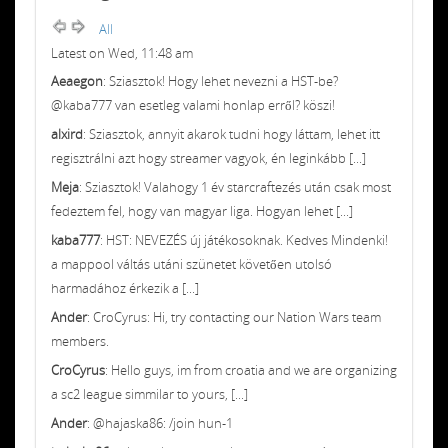
All
Latest on Wed, 11:48 am
Aeaegon
: Sziasztok! Hogy lehet nevezni a HST-be?
@kaba777 van esetleg valami honlap erről? köszi!
alxird
: Sziasztok, annyit akarok tudni hogy láttam, lehet itt
regisztrálni azt hogy streamer vagyok, én leginkább [...]
Meja
: Sziasztok! Valahogy 1 év starcraftezés után csak most
fedeztem fel, hogy van magyar liga. Hogyan lehet [...]
kaba777
: HST: NEVEZÉS új játékosoknak. Kedves Mindenki!
a mappool váltás utáni szünetet követően utolsó
harmadához érkezik a [...]
Ander
: CroCyrus: Hi, try contacting our Nation Wars team
members.
CroCyrus
: Hello guys, im from croatia and we are organizing
a sc2 league simmilar to yours, [...]
Ander
: @hajaska86: /join hun-1