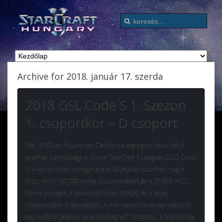
Archive for 2018. január 17. szerda
2018 GSL Code S 1. Szezon
1. csoportkör – D csoport
Ma 10:30-kor folytatódik Dél-Korea legrégibb StarCraft II
premier bajnoksága a Global StarCraft II League (GSL) Code
S. A versenyben a megmaradt 26 játékos küzdhet meg a
több, mint 150 000 dollár összdíjazásért és a 25 000 WCS
Korea pontért. A játékosok teljes listáját, és a teljes
időbeosztást itt láthatjátok. A mai napon is versenybe száll
egy külföldi játékos: Jake „NoRegreT” Umpleby. A bajnokság