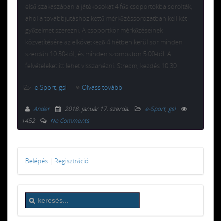
első szakaszában a játékosokat 4 fős csoportokba sorolták,
ahol a továbbjutáshoz kettő mérkőzéssorozatban kell két
győzelmet szerezni. A csoportkör mérkőzéseinek
közvetítésére az elkövetkező 4 hétben kerül sor minden
szerdán 10:30-tól, és minden szombaton 5:00-tól. A
felvételeket itt lehet visszanézni. Stream, kezdés 10:30
e-Sport
,
gsl
Olvass tovább
Ander
2018. január 17. szerda
.
e-Sport
,
gsl
1452
No Comments
Belépés
|
Regisztráció