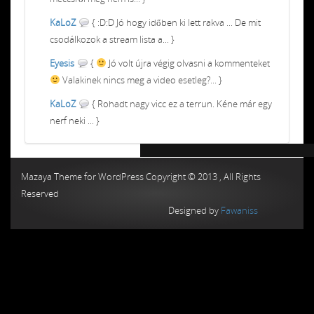
KaLoZ
{ :D:D Jó hogy időben ki lett rakva ... De mit
csodálkozok a stream lista a... }
Eyesis
{
Jó volt újra végig olvasni a kommenteket
Valakinek nincs meg a video esetleg?... }
KaLoZ
{ Rohadt nagy vicc ez a terrun. Kéne már egy
nerf neki ... }
Chiptuning MMC Autochip
Chiptunin
Mazaya Theme for WordPress Copyright © 2013 , All Rights
Reserved
Designed by
Fawaniss