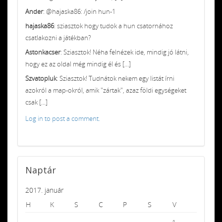
Ander
: @hajaska86: /join hun-1
hajaska86
: sziasztok hogy tudok a hun csatornához
csatlakozni a játékban?
Astonkacser
: Sziasztok! Néha felnézek ide, mindig jó látni,
hogy ez az oldal még mindig él és [...]
Szvatopluk
: Sziasztok! Tudnátok nekem egy listát írni
azokról a map-okról, amik "zártak", azaz földi egységeket
csak [...]
Log in to post a comment.
Naptár
2017. január
H
K
S
C
P
S
V