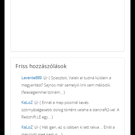
Friss
hozzászólások
Levente889
{ Sziasztok, Valaki el tudná küldeni a
magyarítást? Sajnos már semelyik link sem működik.
(feleségemmel tolnám... }
KaLoZ
{ Ennél a map poolnál kevés
szörnyűségesebb dolog történt valaha a starcraft2-vel. A
Redshift LE egy... }
KaLoZ
{ Hát igen, ez is időben ki lett rakva ... Erről a
meccsről meg nem is... }