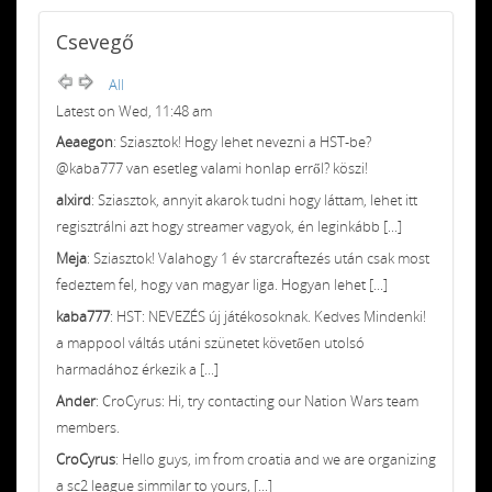
Csevegő
All
Latest on Wed, 11:48 am
Aeaegon
: Sziasztok! Hogy lehet nevezni a HST-be?
@kaba777 van esetleg valami honlap erről? köszi!
alxird
: Sziasztok, annyit akarok tudni hogy láttam, lehet itt
regisztrálni azt hogy streamer vagyok, én leginkább [...]
Meja
: Sziasztok! Valahogy 1 év starcraftezés után csak most
fedeztem fel, hogy van magyar liga. Hogyan lehet [...]
kaba777
: HST: NEVEZÉS új játékosoknak. Kedves Mindenki!
a mappool váltás utáni szünetet követően utolsó
harmadához érkezik a [...]
Ander
: CroCyrus: Hi, try contacting our Nation Wars team
members.
CroCyrus
: Hello guys, im from croatia and we are organizing
a sc2 league simmilar to yours, [...]