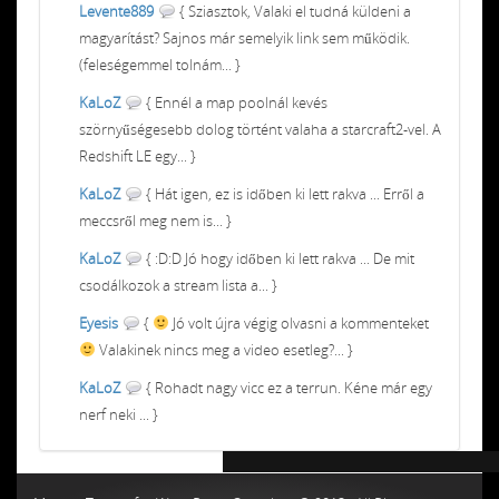
Levente889
{ Sziasztok, Valaki el tudná küldeni a
magyarítást? Sajnos már semelyik link sem működik.
(feleségemmel tolnám... }
KaLoZ
{ Ennél a map poolnál kevés
szörnyűségesebb dolog történt valaha a starcraft2-vel. A
Redshift LE egy... }
KaLoZ
{ Hát igen, ez is időben ki lett rakva ... Erről a
meccsről meg nem is... }
KaLoZ
{ :D:D Jó hogy időben ki lett rakva ... De mit
csodálkozok a stream lista a... }
Eyesis
{
Jó volt újra végig olvasni a kommenteket
Valakinek nincs meg a video esetleg?... }
KaLoZ
{ Rohadt nagy vicc ez a terrun. Kéne már egy
nerf neki ... }
Chiptuning MMC Autochip
Chiptunin