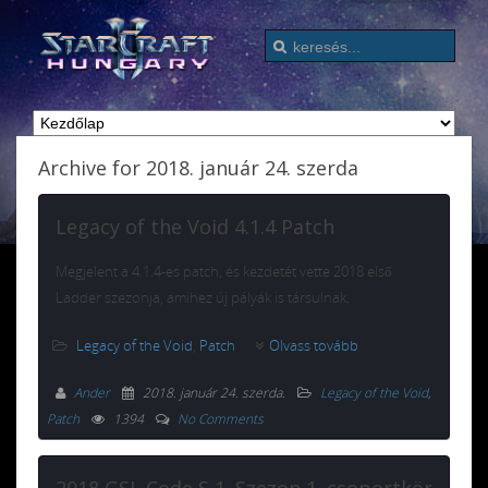
Archive for 2018. január 24. szerda
Legacy of the Void 4.1.4 Patch
Megjelent a 4.1.4-es patch, és kezdetét vette 2018 első
Ladder szezonja, amihez új pályák is társulnak.
Legacy of the Void
,
Patch
Olvass tovább
Ander
2018. január 24. szerda
.
Legacy of the Void
,
Patch
1394
No Comments
2018 GSL Code S 1. Szezon 1. csoportkör