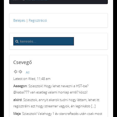
Belépés
|
Regisztráció
Csevegő
All
Latest on Wed, 11:48 am
Aeaegon
: Sziasztok! Hogy lehet nevezni a HST-be?
@kaba777 van esetleg valami honlap erről? köszi!
alxird
: Sziasztok, annyit akarok tudni hogy láttam, lehet itt
regisztrálni azt hogy streamer vagyok, én leginkább [...]
Meja
: Sziasztok! Valahogy 1 év starcraftezés után csak most