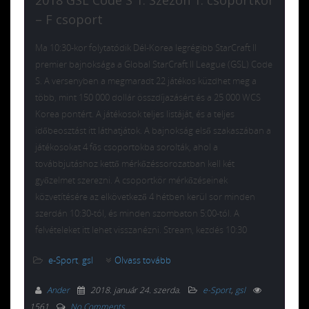
– F csoport
Ma 10:30-kor folytatódik Dél-Korea legrégibb StarCraft II
premier bajnoksága a Global StarCraft II League (GSL) Code
S. A versenyben a megmaradt 22 játékos küzdhet meg a
több, mint 150 000 dollár összdíjazásért és a 25 000 WCS
Korea pontért. A játékosok teljes listáját, és a teljes
időbeosztást itt láthatjátok. A bajnokság első szakaszában a
játékosokat 4 fős csoportokba sorolták, ahol a
továbbjutáshoz kettő mérkőzéssorozatban kell két
győzelmet szerezni. A csoportkör mérkőzéseinek
közvetítésére az elkövetkező 4 hétben kerül sor minden
szerdán 10:30-tól, és minden szombaton 5:00-tól. A
felvételeket itt lehet visszanézni. Stream, kezdés 10:30
e-Sport
,
gsl
Olvass tovább
Ander
2018. január 24. szerda
.
e-Sport
,
gsl
1561
No Comments