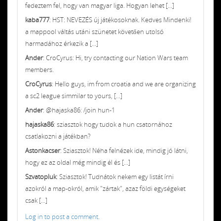
fedeztem fel, hogy van magyar liga. Hogyan lehet [...]
kaba777
: HST: NEVEZÉS új játékosoknak. Kedves Mindenki!
a mappool váltás utáni szünetet követően utolsó
harmadához érkezik a [...]
Ander
: CroCyrus: Hi, try contacting our Nation Wars team
members.
CroCyrus
: Hello guys, im from croatia and we are organizing
a sc2 league simmilar to yours, [...]
Ander
: @hajaska86: /join hun-1
hajaska86
: sziasztok hogy tudok a hun csatornához
csatlakozni a játékban?
Astonkacser
: Sziasztok! Néha felnézek ide, mindig jó látni,
hogy ez az oldal még mindig él és [...]
Szvatopluk
: Sziasztok! Tudnátok nekem egy listát írni
azokról a map-okról, amik "zártak", azaz földi egységeket
csak [...]
Log in to post a comment.