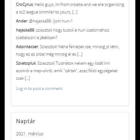
CroCyrus
: Hello guys, im from croatia and we are organizing
a sc2 league simmilar to yours, [...]
Ander
: @hajaska86: /join hun-1
hajaska86
: sziasztok hogy tudok a hun csatornához
csatlakozni a játékban?
Astonkacser
: Sziasztok! Néha felnézek ide, mindig jó látni,
hogy ez az oldal még mindig él és [...]
Szvatopluk
: Sziasztok! Tudnátok nekem egy listát írni
azokról a map-okról, amik "zártak", azaz földi egységeket
csak [...]
Log in to post a comment.
Naptár
2021. március