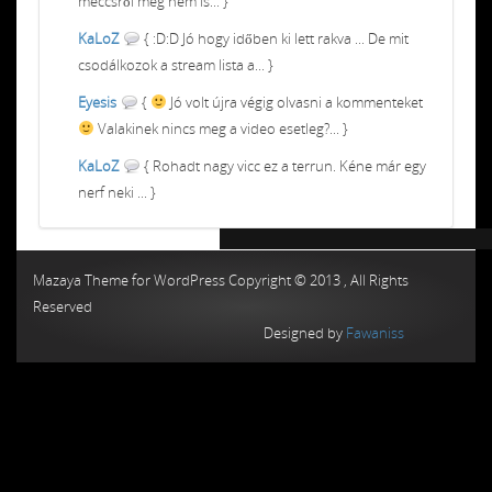
meccsről meg nem is... }
KaLoZ
{ :D:D Jó hogy időben ki lett rakva ... De mit
csodálkozok a stream lista a... }
Eyesis
{
Jó volt újra végig olvasni a kommenteket
Valakinek nincs meg a video esetleg?... }
KaLoZ
{ Rohadt nagy vicc ez a terrun. Kéne már egy
nerf neki ... }
Chiptuning MMC Autochip
Chiptunin
Mazaya Theme for WordPress Copyright © 2013 , All Rights
Reserved
Designed by
Fawaniss