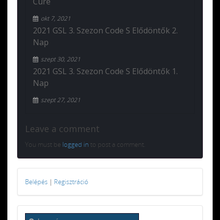
Cure
okt 7, 2021
2021 GSL 3. Szezon Code S Elődöntők 2.
Nap
szept 30, 2021
2021 GSL 3. Szezon Code S Elődöntők 1.
Nap
szept 27, 2021
Leave a comment
You must be
logged in
to post a comment.
Belépés
|
Regisztráció