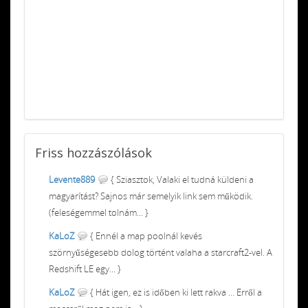
Friss
hozzászólások
Levente889
{ Sziasztok, Valaki el tudná küldeni a
magyarítást? Sajnos már semelyik link sem működik.
(feleségemmel tolnám... }
KaLoZ
{ Ennél a map poolnál kevés
szörnyűségesebb dolog történt valaha a starcraft2-vel. A
Redshift LE egy... }
KaLoZ
{ Hát igen, ez is időben ki lett rakva ... Erről a