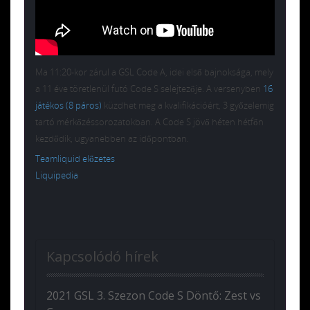
Ma 11:20-kor zárul a GSL Code A, idei első bajnoksága, mely
a 11 éve töretlenül futó Code S selejtezője. A versenyben
16
játékos (8 páros)
küzdhet meg a kvalifikációért, 3 győzelemig
tartó mérkőzéssorozatokban. A Code S jövő héten hétfőn
kezdődik, ugyanebben az időpontban.
Teamliquid előzetes
Liquipedia
Kapcsolódó hírek
2021 GSL 3. Szezon Code S Döntő: Zest vs