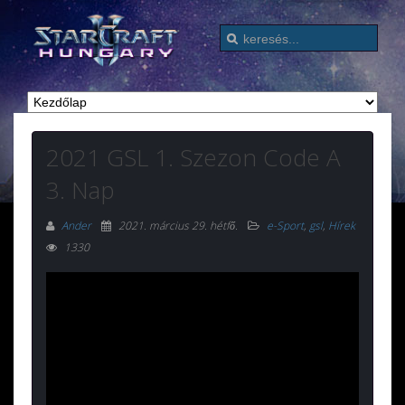
2021 GSL 1. Szezon Code A
3. Nap
Ander
2021. március 29. hétfő
.
e-Sport
,
gsl
,
Hírek
1330