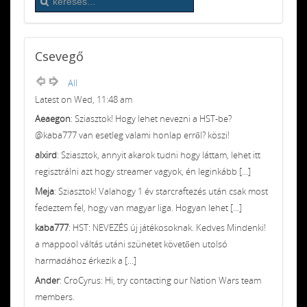
Csevegő
All
Latest on Wed, 11:48 am
Aeaegon
: Sziasztok! Hogy lehet nevezni a HST-be?
@kaba777 van esetleg valami honlap erről? köszi!
alxird
: Sziasztok, annyit akarok tudni hogy láttam, lehet itt
regisztrálni azt hogy streamer vagyok, én leginkább [...]
Meja
: Sziasztok! Valahogy 1 év starcraftezés után csak most
fedeztem fel, hogy van magyar liga. Hogyan lehet [...]
kaba777
: HST: NEVEZÉS új játékosoknak. Kedves Mindenki!
a mappool váltás utáni szünetet követően utolsó
harmadához érkezik a [...]
Ander
: CroCyrus: Hi, try contacting our Nation Wars team
members.