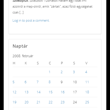
Szvatopluk
: Sziasztok! Tudnátok nekem egy listát írni
azokról a map-okról, amik "zártak", azaz földi egységeket
csak [...]
Log in to post a comment.
Naptár
2008. február
H
K
S
C
P
S
V
1
2
3
4
5
6
7
8
9
10
11
12
13
14
15
16
17
18
19
20
21
22
23
24
25