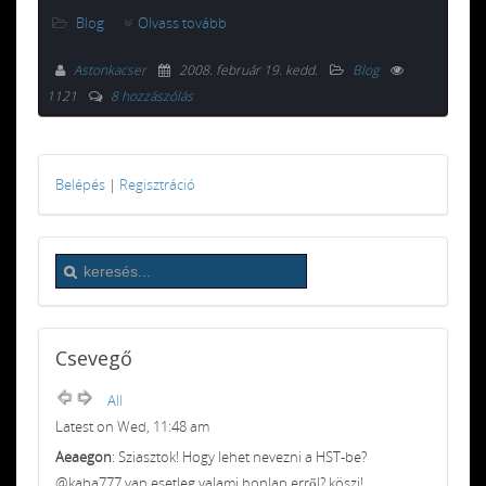
Blog
Olvass tovább
Astonkacser
2008. február 19. kedd
.
Blog
1121
8 hozzászólás
Belépés
|
Regisztráció
Csevegő
All
Latest on Wed, 11:48 am
Aeaegon
: Sziasztok! Hogy lehet nevezni a HST-be?
@kaba777 van esetleg valami honlap erről? köszi!