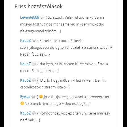
Friss
hozzászólások
Levente889
{ Sziasztok, Valaki el tudná küldeni a
magyarítást? Sajnos már semelyik link sem működik.
(feleségemmel tolnám... }
KaLoZ
{ Ennél a map poolnál kevés
szörnyűségesebb dolog történt valaha a starcraft2-vel. A
Redshift LE egy... }
KaLoZ
{ Hát igen, ez is időben ki lett rakva ... Erről a
meccsről meg nem is... }
KaLoZ
{ :D:D Jó hogy időben ki lett rakva ... De mit
csodálkozok a stream lista a... }
Eyesis
{
Jó volt újra végig olvasni a kommenteket
Valakinek nincs meg a video esetleg?... }
KaLoZ
{ Rohadt nagy vicc ez a terrun. Kéne már egy
nerf neki ... }