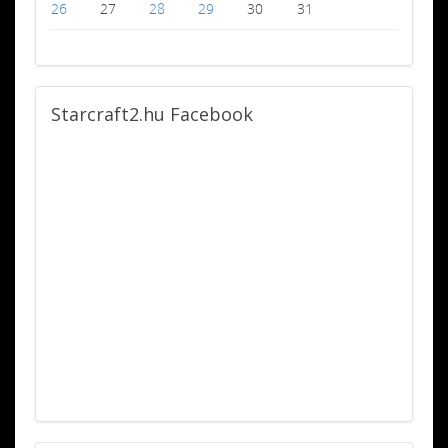
26
27
28
29
30
31
Starcraft2.hu
Facebook