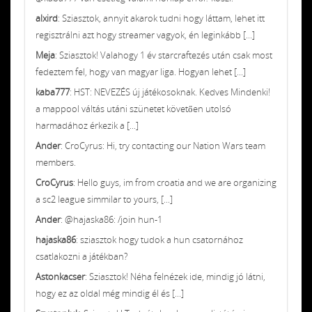
alxird
: Sziasztok, annyit akarok tudni hogy láttam, lehet itt
regisztrálni azt hogy streamer vagyok, én leginkább [...]
Meja
: Sziasztok! Valahogy 1 év starcraftezés után csak most
fedeztem fel, hogy van magyar liga. Hogyan lehet [...]
kaba777
: HST: NEVEZÉS új játékosoknak. Kedves Mindenki!
a mappool váltás utáni szünetet követően utolsó
harmadához érkezik a [...]
Ander
: CroCyrus: Hi, try contacting our Nation Wars team
members.
CroCyrus
: Hello guys, im from croatia and we are organizing
a sc2 league simmilar to yours, [...]
Ander
: @hajaska86: /join hun-1
hajaska86
: sziasztok hogy tudok a hun csatornához
csatlakozni a játékban?
Astonkacser
: Sziasztok! Néha felnézek ide, mindig jó látni,
hogy ez az oldal még mindig él és [...]