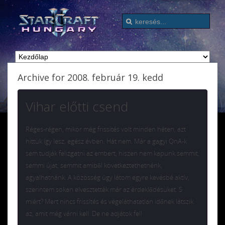
Archive for 2008. február 19. kedd
Vihar előtti csend
Réges-régen, mikor még frissítés volt minden héten, azt
hittük így lesz, egész évben. Hát nem. Már a gagyi QnA-k
sem tudják felizgatni az embert, hiszen nem kapunk semmit,
semmi újat, semmit amiből következtethetnénk,
agyalhatnánk. A közösség úgy látom egyre kevésbé aktív,
szerintem sokan elvesztették már az érdeklődésüket. S
miért? Mert nincs frissítés és végeláthatatlan időnek látszik
az, amit még várni kell. De ne adjátok fel!