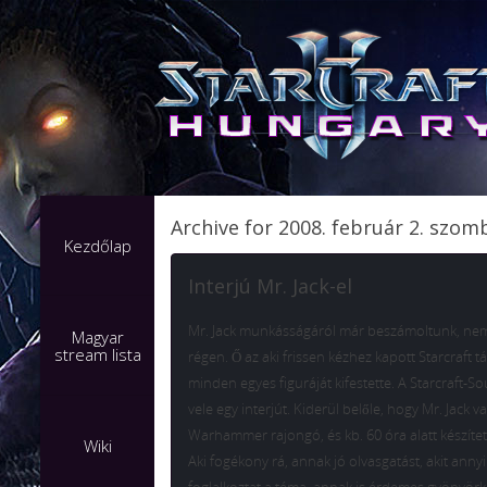
Archive for 2008. február 2. szom
Kezdőlap
Interjú Mr. Jack-el
Mr. Jack munkásságáról már beszámoltunk, nem
Magyar
stream lista
régen. Ő az aki frissen kézhez kapott Starcraft 
minden egyes figuráját kifestette. A Starcraft-So
vele egy interjút. Kiderül belőle, hogy Mr. Jack v
Warhammer rajongó, és kb. 60 óra alatt készítette
Wiki
Aki fogékony rá, annak jó olvasgatást, akit anny