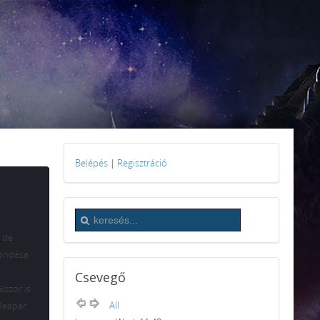
Belépés
|
Regisztráció
 de
mondása
Csevegő
őször is
All
 Reaper