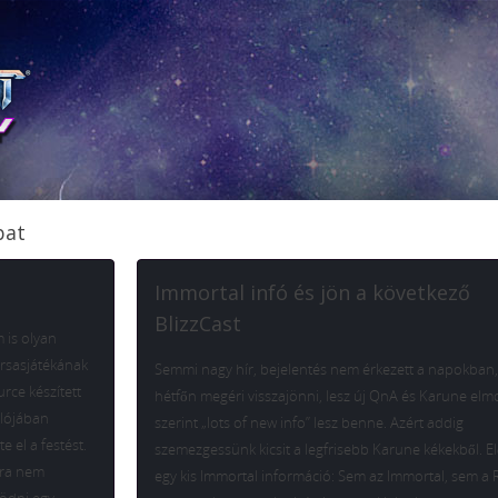
bat
Immortal infó és jön a következő
BlizzCast
 is olyan
társasjátékának
Semmi nagy hír, bejelentés nem érkezett a napokban,
urce készített
hétfőn megéri visszajönni, lesz új QnA és Karune el
alójában
szerint „lots of new info” lesz benne. Azért addig
 el a festést.
szemezgessünk kicsit a legfrisebb Karune kékekből. El
ira nem
egy kis Immortal információ: Sem az Immortal, sem a