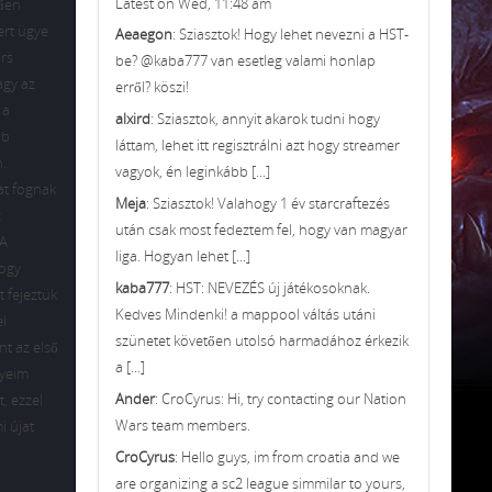
Latest on Wed, 11:48 am
rűen
ert ügye
Aeaegon
: Sziasztok! Hogy lehet nevezni a HST-
ors
be? @kaba777 van esetleg valami honlap
agy az
erről? köszi!
 a
alxird
: Sziasztok, annyit akarok tudni hogy
bb
láttam, lehet itt regisztrálni azt hogy streamer
n.
vagyok, én leginkább [...]
at fognak
Meja
: Sziasztok! Valahogy 1 év starcraftezés
z
után csak most fedeztem fel, hogy van magyar
 A
liga. Hogyan lehet [...]
hogy
kaba777
: HST: NEVEZÉS új játékosoknak.
 fejeztük
Kedves Mindenki! a mappool váltás utáni
el
szünetet követően utolsó harmadához érkezik
nt az első
a [...]
yeim
Ander
: CroCyrus: Hi, try contacting our Nation
t, ezzel
Wars team members.
i újat
CroCyrus
: Hello guys, im from croatia and we
are organizing a sc2 league simmilar to yours,