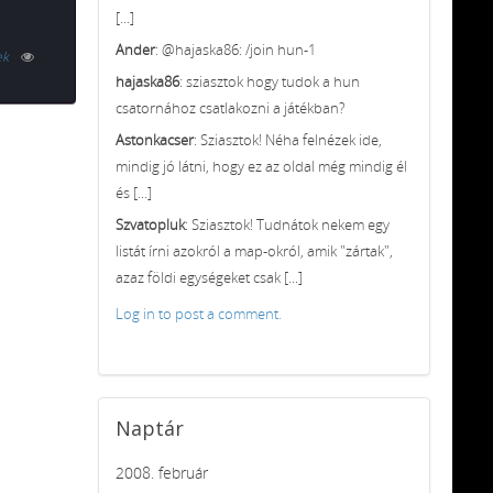
[...]
Ander
: @hajaska86: /join hun-1
ek
hajaska86
: sziasztok hogy tudok a hun
csatornához csatlakozni a játékban?
Astonkacser
: Sziasztok! Néha felnézek ide,
mindig jó látni, hogy ez az oldal még mindig él
és [...]
Szvatopluk
: Sziasztok! Tudnátok nekem egy
listát írni azokról a map-okról, amik "zártak",
azaz földi egységeket csak [...]
Log in to post a comment.
Naptár
2008. február