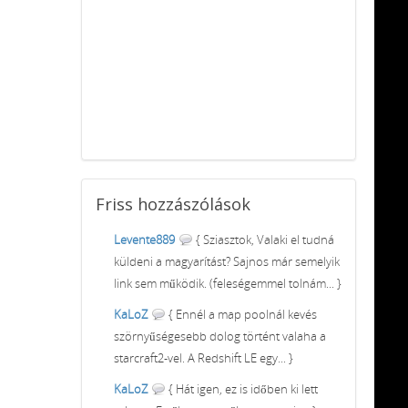
Friss
hozzászólások
Levente889
{ Sziasztok, Valaki el tudná
küldeni a magyarítást? Sajnos már semelyik
link sem működik. (feleségemmel tolnám... }
KaLoZ
{ Ennél a map poolnál kevés
szörnyűségesebb dolog történt valaha a
starcraft2-vel. A Redshift LE egy... }
KaLoZ
{ Hát igen, ez is időben ki lett