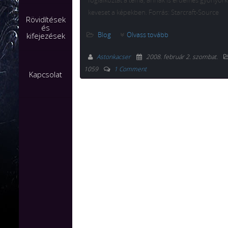
foglalkoztat a téma, annak is érdemes gyönyör
keveset a képekben. Forrás: Starcraft-Source
Rövidítések
és
Blog
Olvass tovább
kifejezések
Astonkacser
2008. február 2. szombat
.
1059
1 Comment
Kapcsolat