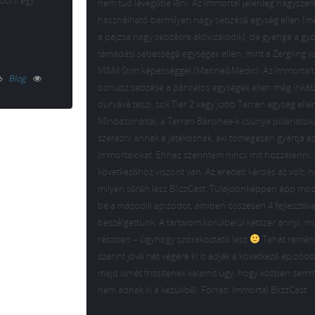
ködni egy
nem tud levegőbe lőni. Az Immortal jelenleg nagysze
használható bármilyen nagy sebzésű egység ellen (m
a pajzsa nagy sebzésre aktivizálódik), de gyenge a gy
támadási sebességű egységek ellen, mint a Zergling v
M&M Stim képességgel (Marine&Medic). Az Immortalt
Blog
bónusz sebzése a páncélos egységek ellen még inká
durvává teszi, sok Tier 2 vagy jobb Terran egység elle
Mindazonáltal, a Terran Banshee-k csúnya pillanatok
szerezni annak a játékosnak, aki tömegesen gyártja a
Immortalokat. Ehhez szerintem nincs mit hozzátenni.
következőhöz viszont van. Az eredeti kérdés az volt, 
milyen sűrűn lesz BlizzCast. Tulajdonképpen épp most
be a második epizódot, amiben összesen 4 fejlesztőv
beszélgettünk. A tartalom körülbelül kétszer annyi, mi
részben – úgyhogy szórakoztató lesz
Tehát remén
szerint jövő hét végére ki is adják a következő epizódo
majd ismét frissítenek valamit úgy, hogy közben semm
nem adnak ki a kezükből. Forrás: Immortal BlizzCast