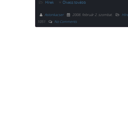
Hírek
Olvass tovább
Astonkacser
2008. február 2. szombat
.
Hír
1051
No Comments