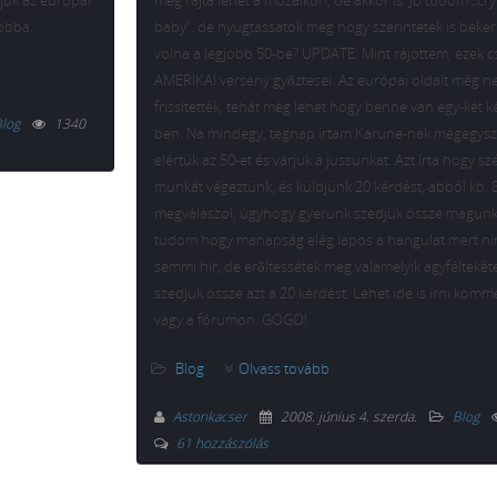
jük az európai
még rajta lehet a mozaikon, de akkor is. Jó tudom „cr
jobba.
baby”, de nyugtassatok meg hogy szerintetek is beker
volna a legjobb 50-be? UPDATE: Mint rájöttem, ezek c
AMERIKAI verseny győztesei. Az európai oldalt még 
frissítették, tehát még lehet hogy benne van egy-két k
log
1340
ben. Na mindegy, tegnap írtam Karune-nak mégegysz
elértük az 50-et és várjuk a jussunkat. Azt írta hogy sz
munkát végeztünk, és küldjünk 20 kérdést, abból kb. 
megválaszol, úgyhogy gyerünk szedjük össze magunk
tudom hogy manapság elég lapos a hangulat mert n
semmi hír, de erőltessétek meg valamelyik agyféltekét
szedjük össze azt a 20 kérdést. Lehet ide is írni kom
vagy a fórumon. GOGO!
Blog
Olvass tovább
Astonkacser
2008. június 4. szerda
.
Blog
61 hozzászólás