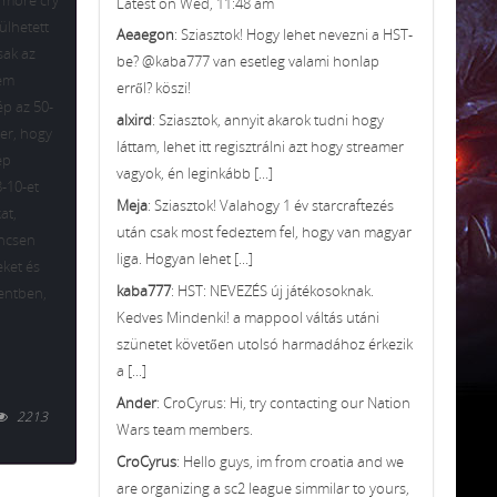
y more cry
Latest on Wed, 11:48 am
ülhetett
Aeaegon
: Sziasztok! Hogy lehet nevezni a HST-
sak az
be? @kaba777 van esetleg valami honlap
nem
erről? köszi!
ép az 50-
alxird
: Sziasztok, annyit akarok tudni hogy
er, hogy
láttam, lehet itt regisztrálni azt hogy streamer
ép
vagyok, én leginkább [...]
8-10-et
Meja
: Sziasztok! Valahogy 1 év starcraftezés
at,
után csak most fedeztem fel, hogy van magyar
incsen
liga. Hogyan lehet [...]
eket és
kaba777
: HST: NEVEZÉS új játékosoknak.
mentben,
Kedves Mindenki! a mappool váltás utáni
szünetet követően utolsó harmadához érkezik
a [...]
Ander
: CroCyrus: Hi, try contacting our Nation
2213
Wars team members.
CroCyrus
: Hello guys, im from croatia and we
are organizing a sc2 league simmilar to yours,