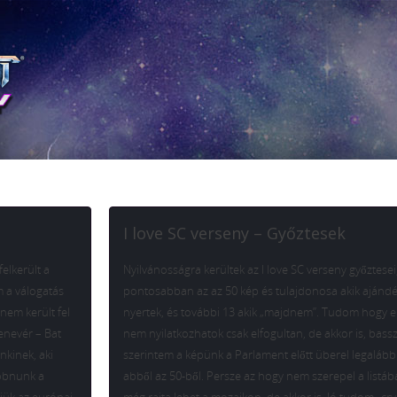
I love SC verseny – Győztesek
elkerült a
Nyilvánosságra kerültek az I love SC verseny győztesei
m a válogatás
pontosabban az az 50 kép és tulajdonosa akik ajánd
nem került fel
nyertek, és további 13 akik „majdnem”. Tudom hogy 
denevér – Bat
nem nyilatkozhatok csak elfogultan, de akkor is, bass
kinek, aki
szerintem a képünk a Parlament előtt überel legalább
dobnunk a
abből az 50-ből. Persze az hogy nem szerepel a listába