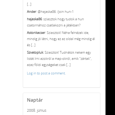
[...]
Ander
: @hajaska86: /join hun-1
hajaska86
: sziasztok hogy tudok a hun
csatornához csatlakozni a játékban?
Astonkacser
: Sziasztok! Néha felnézek ide,
mindig jó látni, hogy ez az oldal még mindig él
és [...]
Szvatopluk
: Sziasztok! Tudnátok nekem egy
listát írni azokról a map-okról, amik "zártak",
azaz földi egységeket csak [...]
Log in to post a comment.
Naptár
2008. június