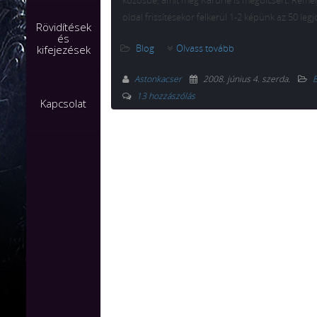
közösbe, amit még Karune is megdícsért. Remél
oldal frissítésekor felkerül 1-2 képünk az 50 leg
Rövidítések
és
Blog
Olvass tovább
kifejezések
Astonkacser
2008. június 4. szerda
.
B
13 hozzászólás
Kapcsolat