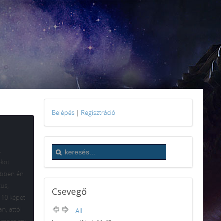
Belépés
|
Regisztráció
,
ékot
ebben én
zus,
Csevegő
 10 képet
n, attól
All