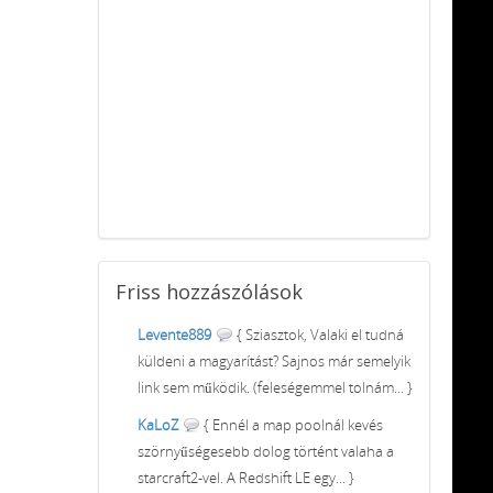
Friss
hozzászólások
Levente889
{ Sziasztok, Valaki el tudná
küldeni a magyarítást? Sajnos már semelyik
link sem működik. (feleségemmel tolnám... }
KaLoZ
{ Ennél a map poolnál kevés
szörnyűségesebb dolog történt valaha a
starcraft2-vel. A Redshift LE egy... }