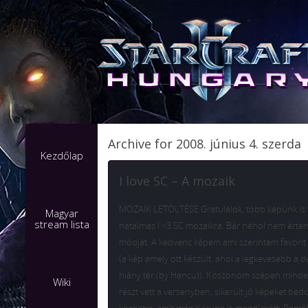
Archive for 2008. június 4. szerda
Kezdőlap
I love SC – A mozaik
MOZAIK LETÖLTÉSE Gratulálok, több képünk is f
Magyar
stream lista
hatalmas I <3 SC mozaikra. Bár néhol nem érte
módját. A kedvenc képem ami szerintem favorit 
(a kép amely ott készült, ahol a legkevesebb a 
hiány tér (by Hancu)). Köszönöm szépen minden
Wiki
részt vett a versenyben, sikerült jó képeket be