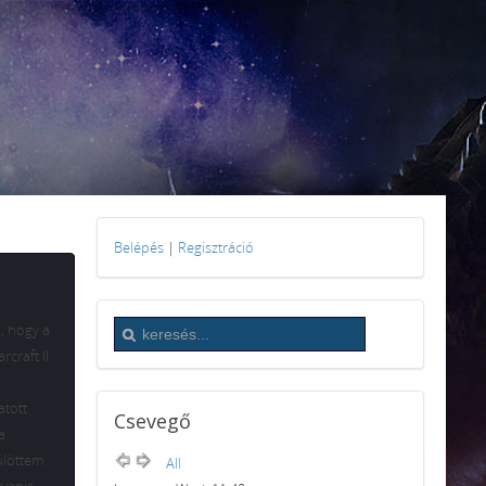
Belépés
|
Regisztráció
, hogy a
rcraft II
atott
Csevegő
a
ülöttem
All