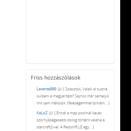
Friss
hozzászólások
Levente889
{ Sziasztok, Valaki el tudná
küldeni a magyarítást? Sajnos már semelyik
link sem működik. (feleségemmel tolnám... }
KaLoZ
{ Ennél a map poolnál kevés
szörnyűségesebb dolog történt valaha a
starcraft2-vel. A Redshift LE egy... }