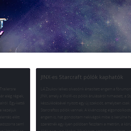
J!NX-es Starcraft pólók kaphatók
Trailersre
L4.Zsukov lelkes olvasónk értesített engem a fórumon
ár elég régiek,
J!NX, amely a WoW-os pólók árulásáról hirhedett, a Sta
lról. Egy-kettő
készülődésével nyitott egy új szekciót, amelyben csak
e kezeljük
Starcraftos pólók vannak. A kíváncsiság elgondolkodt
lentés előtt
engem is, hát gondoltam nekivágok mibe is kerülne h
okadszorra sem!
szeretnék egy ilyen pólóban feszíteni a metrón, a kör