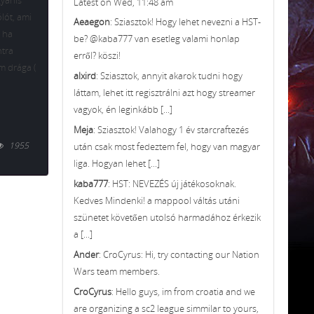
gyanis
Latest on Wed, 11:48 am
ólót, ami
Aeaegon
: Sziasztok! Hogy lehet nevezni a HST-
y ha
be? @kaba777 van esetleg valami honlap
ntra
erről? köszi!
m drága (
alxird
: Sziasztok, annyit akarok tudni hogy
láttam, lehet itt regisztrálni azt hogy streamer
vagyok, én leginkább [...]
Meja
: Sziasztok! Valahogy 1 év starcraftezés
1955
után csak most fedeztem fel, hogy van magyar
liga. Hogyan lehet [...]
kaba777
: HST: NEVEZÉS új játékosoknak.
Kedves Mindenki! a mappool váltás utáni
szünetet követően utolsó harmadához érkezik
a [...]
Ander
: CroCyrus: Hi, try contacting our Nation
Wars team members.
CroCyrus
: Hello guys, im from croatia and we
are organizing a sc2 league simmilar to yours,