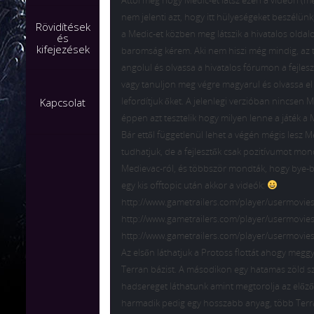
Attól még hogy Medic-et látsz ezen a videón (mer
nem jelenti azt, hogy itt hülyeségeket beszélünk
Rövidítések
a Medic-et közben meg látszik a hivatalos oldal
és
kifejezések
baromság kérem. Aki nem hiszi még mindig, az
angolul és olvassa a hivatalos fórumon a fejleszt
vagy tanuljon meg végre magyarul és olvassa el 
lefordítjuk őket. A jelenlegi verzióban nincsen 
Kapcsolat
éppen azt tesztelik hogy milyen lenne a játék a 
Bár ettől függetlenül lehet a végén mégis lesz 
tudhatjuk, de a fejlesztők csak pozitívumot mon
Medievac-ról, és többször mondták, hogy bye-
egy kis offtopic után akkor a videók:
http://www.gametrailers.com/player/usermovie
http://www.gametrailers.com/player/usermovie
http://www.gametrailers.com/player/usermovie
Az elsőn láthatjuk a Protoss flottát ahogy megg
Terran bázist. A másodikon egy hatamas zöld s
hadsereget láthatunk amint megtorolja az előző 
harmadik pedig egy hosszabb anyag, több Ter