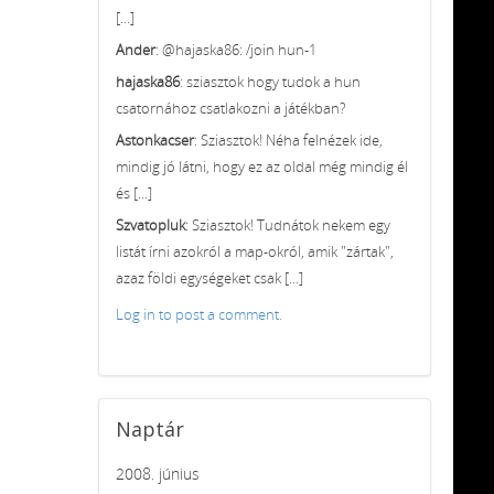
[...]
Ander
: @hajaska86: /join hun-1
hajaska86
: sziasztok hogy tudok a hun
csatornához csatlakozni a játékban?
Astonkacser
: Sziasztok! Néha felnézek ide,
mindig jó látni, hogy ez az oldal még mindig él
és [...]
Szvatopluk
: Sziasztok! Tudnátok nekem egy
listát írni azokról a map-okról, amik "zártak",
azaz földi egységeket csak [...]
Log in to post a comment.
Naptár
2008. június