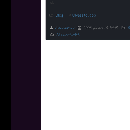
el.
Blog
Olvass tovább
Astonkacser
2008. június 16. hétfő
.
B
26 hozzászólás