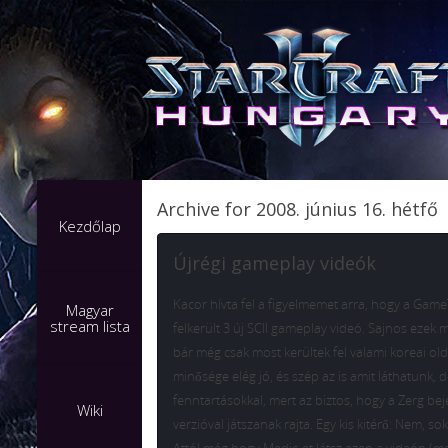
Archive for 2008. június 16. hétfő
Kezdőlap
Újrégi gameplay videók
Kacor hívta fel a figyelmemet arra, hogy a Game
Magyar
stream lista
felkerült 3 új SCII gameplay videó. Sajnos ezek m
bár még csak most kerültek fel valami koreai olda
minősége elég jó, és szép az is amit láthatunk, d
fenntartásokkal, mert az biztos, hogy a Zerg beje
Wiki
verzióval játszanak rajta. Egy kis kitérő: Nem, s