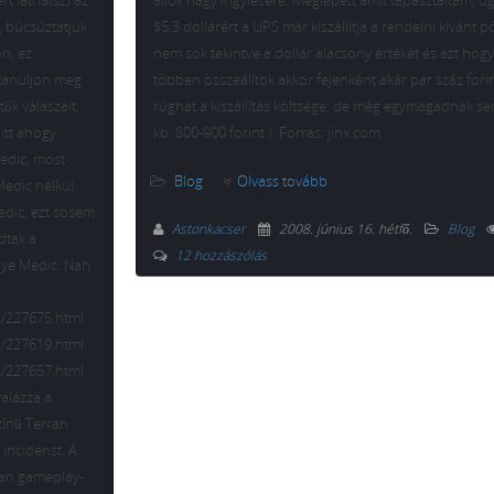
t láthatsz) az
állók nagy irigylésére. Meglepett amit tapasztaltam, u
, búcsúztatjuk
$5,3 dollárért a UPS már kiszállítja a rendelni kívánt p
on, ez
nem sok tekintve a dollár alacsony értékét és azt hog
 tanuljon meg
többen összeálltok akkor fejenként akár pár száz fori
ők válaszait,
rúghat a kiszállítás költsége, de még egymagadnak se
itt ahogy
kb. 800-900 forint ). Forrás: jinx.com
Medic, most
Blog
Olvass tovább
Medic nélkül.
Medic, ezt sosem
Astonkacser
2008. június 16. hétfő
.
Blog
dtak a
12 hozzászólás
bye Medic. Nah
s/227675.html
s/227619.html
s/227657.html
yalázza a
zínű Terran
incidenst. A
ran gameplay-