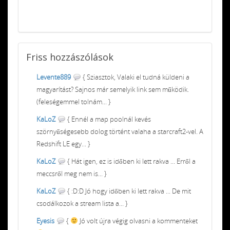
Friss
hozzászólások
Levente889
{ Sziasztok, Valaki el tudná küldeni a
magyarítást? Sajnos már semelyik link sem működik.
(feleségemmel tolnám... }
KaLoZ
{ Ennél a map poolnál kevés
szörnyűségesebb dolog történt valaha a starcraft2-vel. A
Redshift LE egy... }
KaLoZ
{ Hát igen, ez is időben ki lett rakva ... Erről a
meccsről meg nem is... }
KaLoZ
{ :D:D Jó hogy időben ki lett rakva ... De mit
csodálkozok a stream lista a... }
Eyesis
{
Jó volt újra végig olvasni a kommenteket