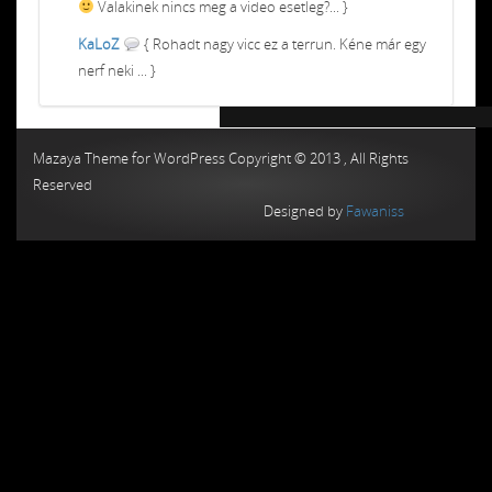
Valakinek nincs meg a video esetleg?... }
KaLoZ
{ Rohadt nagy vicc ez a terrun. Kéne már egy
nerf neki ... }
Chiptuning MMC Autochip
Chiptunin
Mazaya Theme for WordPress Copyright © 2013 , All Rights
Reserved
Designed by
Fawaniss