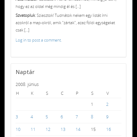
hogy ez az oldal még mindig él és [...]
Szvatopluk
: Sziasztok! Tudnátok nekem egy listát írni
azokról a map-okról, amik "zártak", azaz földi egységeket
csak [...]
Log in to post a comment.
Naptár
2008. június
H
K
S
C
P
S
V
1
2
3
4
5
6
7
8
9
10
11
12
13
14
15
16