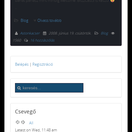
bánat panasz mint mindig welcome. BlizzCast3 is készül
..
Blog
Olvass tovább
Astonkacser
2008. június 19. csütörtök
.
Blog
1560
16 hozzászólás
Belépés
|
Regisztráció
Csevegő
All
Latest on Wed, 11:48 am