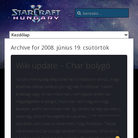
Archive for 2008. június 19. csütörtök
Wiki update – Char bolygó
Voriant manapság elég sokat kell korbácsolni ahhoz, hogy
értelmes időben elkészüljön egy-két fordítással. Valami
érettségi vagy mi van most neki, nem igazán értem de
megelégeltem a dolgot, most már nem hagyom hogy
átverjen, ezért nem hiszek neki. Így történt ez tegnap este is,
aztán egy jókora fenyegetés és udvarias „* ** ***** *****”
szóváltás után sikerült rávennem, hogy fordítson. Tessék
hát olvasni a Char bolygó leírását! Visszajelzés, óhaj-sóhaj