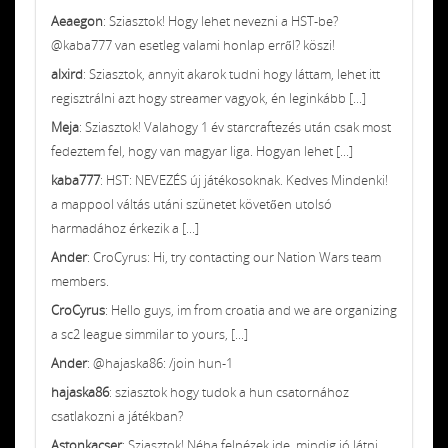
Aeaegon
: Sziasztok! Hogy lehet nevezni a HST-be?
@kaba777 van esetleg valami honlap erről? köszi!
alxird
: Sziasztok, annyit akarok tudni hogy láttam, lehet itt
regisztrálni azt hogy streamer vagyok, én leginkább [...]
Meja
: Sziasztok! Valahogy 1 év starcraftezés után csak most
fedeztem fel, hogy van magyar liga. Hogyan lehet [...]
kaba777
: HST: NEVEZÉS új játékosoknak. Kedves Mindenki!
a mappool váltás utáni szünetet követően utolsó
harmadához érkezik a [...]
Ander
: CroCyrus: Hi, try contacting our Nation Wars team
members.
CroCyrus
: Hello guys, im from croatia and we are organizing
a sc2 league simmilar to yours, [...]
Ander
: @hajaska86: /join hun-1
hajaska86
: sziasztok hogy tudok a hun csatornához
csatlakozni a játékban?
Astonkacser
: Sziasztok! Néha felnézek ide, mindig jó látni,