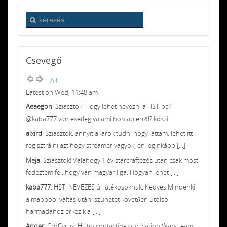
Csevegő
All
Latest on Wed, 11:48 am
Aeaegon
: Sziasztok! Hogy lehet nevezni a HST-be?
@kaba777 van esetleg valami honlap erről? köszi!
alxird
: Sziasztok, annyit akarok tudni hogy láttam, lehet itt
regisztrálni azt hogy streamer vagyok, én leginkább [...]
Meja
: Sziasztok! Valahogy 1 év starcraftezés után csak most
fedeztem fel, hogy van magyar liga. Hogyan lehet [...]
kaba777
: HST: NEVEZÉS új játékosoknak. Kedves Mindenki!
a mappool váltás utáni szünetet követően utolsó
harmadához érkezik a [...]
Ander
: CroCyrus: Hi, try contacting our Nation Wars team