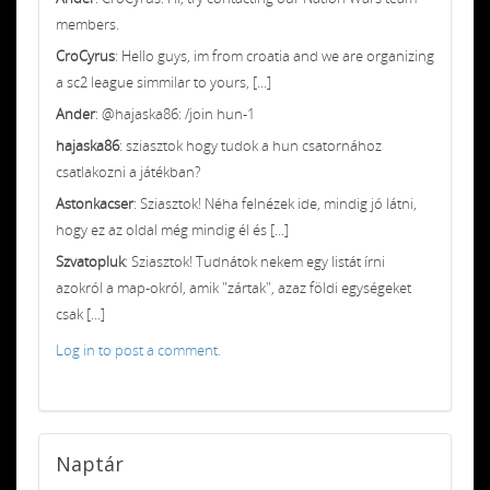
members.
CroCyrus
: Hello guys, im from croatia and we are organizing
a sc2 league simmilar to yours, [...]
Ander
: @hajaska86: /join hun-1
hajaska86
: sziasztok hogy tudok a hun csatornához
csatlakozni a játékban?
Astonkacser
: Sziasztok! Néha felnézek ide, mindig jó látni,
hogy ez az oldal még mindig él és [...]
Szvatopluk
: Sziasztok! Tudnátok nekem egy listát írni
azokról a map-okról, amik "zártak", azaz földi egységeket
csak [...]
Log in to post a comment.
Naptár