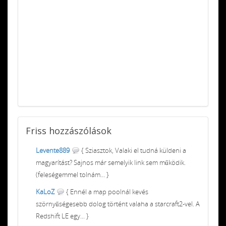
Friss
hozzászólások
Levente889
{ Sziasztok, Valaki el tudná küldeni a
magyarítást? Sajnos már semelyik link sem működik.
(feleségemmel tolnám... }
KaLoZ
{ Ennél a map poolnál kevés
szörnyűségesebb dolog történt valaha a starcraft2-vel. A
Redshift LE egy... }