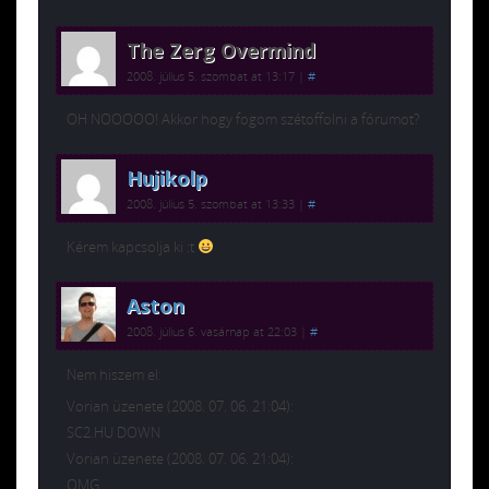
The Zerg Overmind
2008. július 5. szombat at 13:17
|
#
OH NOOOOO! Akkor hogy fogom szétoffolni a fórumot?
Hujikolp
2008. július 5. szombat at 13:33
|
#
Kérem kapcsolja ki :t
Aston
2008. július 6. vasárnap at 22:03
|
#
Nem hiszem el:
Vorian üzenete (2008. 07. 06. 21:04):
SC2.HU DOWN
Vorian üzenete (2008. 07. 06. 21:04):
OMG