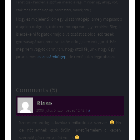
Tehát csak hardver, a szoftver marad a régi, minden úgy ahogy volt,
csak más lesz az alaplap, processzor, ramok, stb.)
Hogy ez mit jelent? Jön egy új számítógép, amely magasabb
órajelen dolgozik, több memóriája van, így remélhetőleg Ti
is érzékelni fogjátok majd a változást az oldalletöltések
gyorsaságában, amellyel talán eddig sem volt gond. Bár
még nem vagytok annyian, hogy attól féljünk, hogy úgy
járunk mint
ez a számítógép
, de reméljük a legjobbakat.
Comments (5)
Blase
2008. július 5. szombat at 12:42
|
#
Szerintem eddig is kiválóan működött a szerver.
Na
de hát ennek csak örülni lehet.Remélem a képen
szereplő gép nem a tiéd volt :S