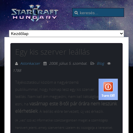
Egy kis szerver leállás
Astonkacser
2008. július 5. szombat
.
Blog
1788
Tájékoztatásul közlöm a nagyérdemű
publikummal, hogy holnap lesz egy kis szerver
leállás. Nem kell ám megijedni, nem kell kétségbe
vasárnap este 8-tól pár órára nem leszünk
esni, ha
elérhetőek
. A leállás előre tervezett, új vas érkezik.
(A „vas” szó az informatikai szakzsargonban magát a számítógép
hardvert jelenti, amely szerverként üzelem és kiszolgálja a kéréseket.