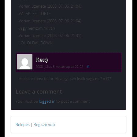
Vorian üzenete (2008. 07. 06. 21:04):
VALAKI FELTÖRTE
Vorian üzenete (2008. 07. 06. 21:04):
vagy nemtom mi van
Vorian üzenete (2008. 07. 06. 21:31):
LOL OLDAL DOWN
Kex)
2008. július 6. vasárnap at 22:22
|
#
és akkor most feltörték vagy csak leállt vagy mi ? o.O?
Leave a comment
You must be
logged in
to post a comment.
Belépés
|
Regisztráció