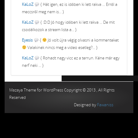
KaLoZ
{ Hát igen, ez is időben ki lett rakva ... Erről a
meccsről meg nem is... }
KaLoZ
{ :D:D Jó hogy időben ki lett rakva ... De mit
csodálkozok a stream lista a... }
Eyesis
{
Jó volt újra végig olvasni a kommenteket
Valakinek nincs meg a video esetleg?... }
KaLoZ
{ Rohadt nagy vicc ez a terrun. Kéne már egy
nerf neki ... }
Chiptuning MMC Autochip
Chiptunin
Mazaya Theme for WordPress Copyright © 2013 , All Rights
Reserved
Designed by
Fawaniss