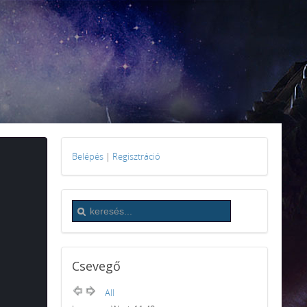
Belépés
|
Regisztráció
Csevegő
All