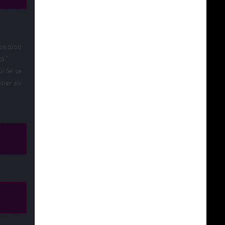
-ba több
ő ”
l fel se
mber aki