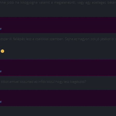
lenne jobb ha kikogyogna valamit a megjelenésről, vagy egy esetleges bétár
#
er ill. fellépés lesz a csalókkal szemben. Sajna ez nagyon sok jó játékot öl 
s
#
 titkot amivel kiszürted az infók közül hogy lesz kiegészitő?
#