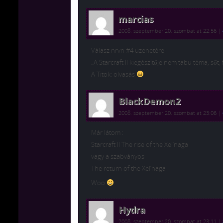
marcias
2008. szeptember 20. szombat at 22:56
|
Válasz nrvn #4 üzenetére:
„A Starcraft II kiegészítője nem tabu téma, sőt
A Titok: olvasás
BlackDemon2
2008. szeptember 20. szombat at 23:06
|
Már látom :
Starcraft II The rise of the Xel’naga
vagy a szabványos
The return of the Xel’naga
Woo
Hydra
2008. szeptember 20. szombat at 23:11
|