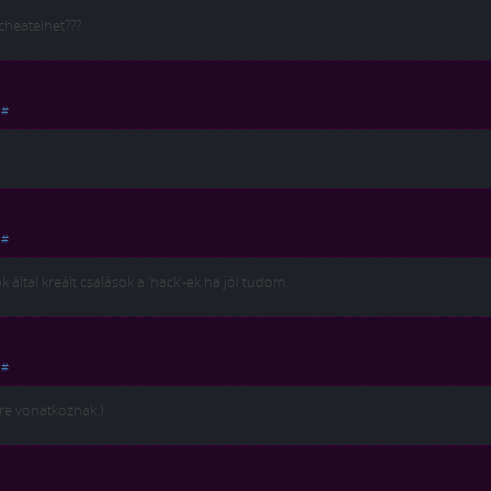
 cheatelhet???
|
#
|
#
k által kreált csalások a ‘hack’-ek ha jól tudom.
|
#
re vonatkoznak:)