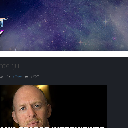
nterjú
at
.
Hírek
1697