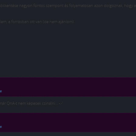
y) csökkentése nagyon fontos szempont és folyamatosan azon dolgoznak, hogy a
elem, a forrásban ott van (de nem ajánlom).
#
a már QnA-t nem képesek csinálni… -.-‘
#