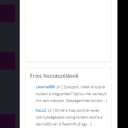
Friss
hozzászólások
Levente889
{ Sziasztok, Valaki el tudná
küldeni a magyarítást? Sajnos már semelyik
link sem működik. (feleségemmel tolnám... }
KaLoZ
{ Ennél a map poolnál kevés
szörnyűségesebb dolog történt valaha a
starcraft2-vel. A Redshift LE egy... }