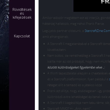
Rövidítések
és
kifejezések
Amikor először megláttam ezt az interjút, gond
háttérzaj hallatszik, meg néhol Frank Pierce.
Legújabb partner oldalunk, a
StarcraftZine.Co
Kapcsolat
amik elhangzanak:
A Starcraft II megjelenésével a Starcraft t
következtetni
Nem biztos, de remélhetőleg a Starcraft II he
kiállta már az idő próbáját, hogy nem múlt fe
közötti különbségeket figyelembe véve ..
)
A WoW tapasztalatai alapján a cheatelések el
és a Starcraft platformokon. Ilyen például a
réteget állít a támadó és a játékos közé
Frank azt állítja, hogy elsődlegesen úgy prób
különböző extra lehetőséget építenek bele a
A Starcraft II kiegészítője nem tabu téma, ső
Starcraft MMO? => „Áhh, nem!”