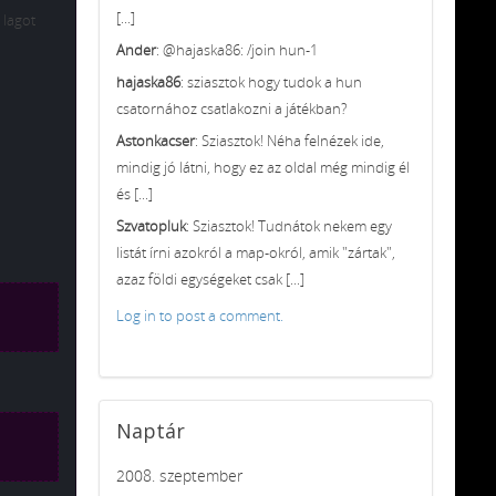
[...]
 lagot
Ander
: @hajaska86: /join hun-1
hajaska86
: sziasztok hogy tudok a hun
csatornához csatlakozni a játékban?
Astonkacser
: Sziasztok! Néha felnézek ide,
mindig jó látni, hogy ez az oldal még mindig él
és [...]
Szvatopluk
: Sziasztok! Tudnátok nekem egy
listát írni azokról a map-okról, amik "zártak",
azaz földi egységeket csak [...]
Log in to post a comment.
Naptár
2008. szeptember