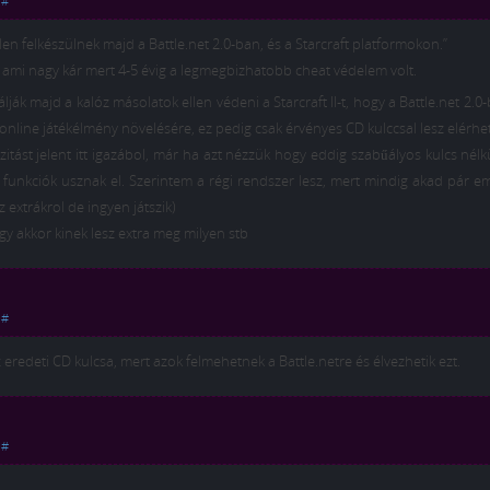
|
#
en felkészülnek majd a Battle.net 2.0-ban, és a Starcraft platformokon.”
g ami nagy kár mert 4-5 évig a legmegbizhatobb cheat védelem volt.
lják majd a kalóz másolatok ellen védeni a Starcraft II-t, hogy a Battle.net 2.0
online játékélmény növelésére, ez pedig csak érvényes CD kulccsal lesz elérhet
itást jelent itt igazábol, már ha azt nézzük hogy eddig szabűályos kulcs nélkü
a funkciók usznak el. Szerintem a régi rendszer lesz, mert mindig akad pár e
xtrákrol de ingyen játszik)
y akkor kinek lesz extra meg milyen stb
|
#
 eredeti CD kulcsa, mert azok felmehetnek a Battle.netre és élvezhetik ezt.
|
#