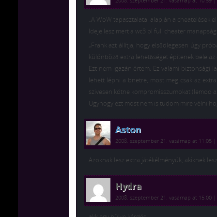
2008. szeptember 21. vasárnap at 10:59
„A WoW tapasztalatai alapján a cheatelések ell
Ideje lesz mert a wc3 pl full cheater manapsá
„Frank azt állítja, hogy elsődlegesen úgy próbá
különböző extra lehetőséget építenek bele az 
Ezt nem igazán értem. Ez valami biztonsági laz
lehett lépni a bnetre, most meg csak az extr
szivesen kötne kompromisszumokat (lemod az e
Ugyhogy ezt most nem is tudom mire vélni hog
Aston
2008. szeptember 21. vasárnap at 11:05
Azoknak lesz extra játékélményük, akiknek lesz
Hydra
2008. szeptember 21. vasárnap at 15:00
akk egy hülye kérdés