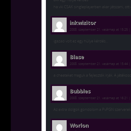
ha vki CSAK singleplayerben akar játszani, ott
inkwizitor
2008. szeptember 21. vasárnap at 15:25
igazad volt ez egy hülye kérdés…
Blase
2008. szeptember 21. vasárnap at 15:44
a cheateket maguk a fejlesztők írják. A játékoso
Bubbles
2008. szeptember 21. vasárnap at 16:21
Az extra dolgok gondolom a PvPGN szerverek
Worlon