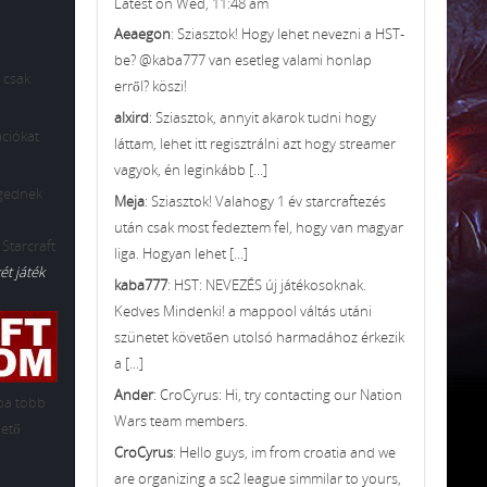
Latest on Wed, 11:48 am
Aeaegon
: Sziasztok! Hogy lehet nevezni a HST-
be? @kaba777 van esetleg valami honlap
 csak
erről? köszi!
alxird
: Sziasztok, annyit akarok tudni hogy
ációkat
láttam, lehet itt regisztrálni azt hogy streamer
vagyok, én leginkább [...]
ngednek
Meja
: Sziasztok! Valahogy 1 év starcraftezés
után csak most fedeztem fel, hogy van magyar
 Starcraft
liga. Hogyan lehet [...]
t játék
kaba777
: HST: NEVEZÉS új játékosoknak.
Kedves Mindenki! a mappool váltás utáni
szünetet követően utolsó harmadához érkezik
a [...]
Ander
: CroCyrus: Hi, try contacting our Nation
-ba több
Wars team members.
hető
CroCyrus
: Hello guys, im from croatia and we
are organizing a sc2 league simmilar to yours,