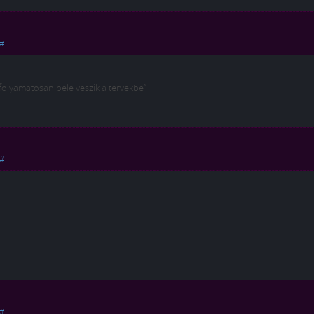
#
, folyamatosan bele veszik a tervekbe”
#
#