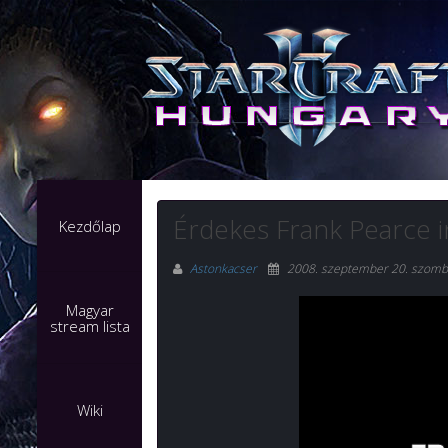
Érdekes Frank Pearce i
Kezdőlap
Astonkacser
2008. szeptember 20. szomb
Magyar
stream lista
Wiki