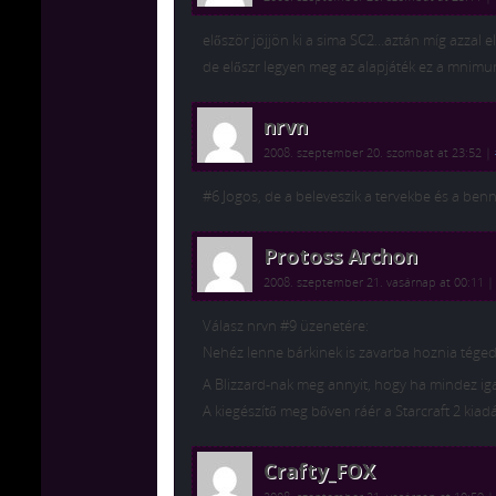
először jöjjön ki a sima SC2…aztán míg azzal el
de előszr legyen meg az alapjáték ez a mnim
nrvn
2008. szeptember 20. szombat at 23:52
|
#6 Jogos, de a beleveszik a tervekbe és a be
Protoss Archon
2008. szeptember 21. vasárnap at 00:11
Válasz nrvn #9 üzenetére:
Nehéz lenne bárkinek is zavarba hoznia tége
A Blizzard-nak meg annyit, hogy ha mindez ig
A kiegészítő meg bőven ráér a Starcraft 2 kiad
Crafty_FOX