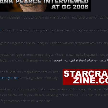
oltam megnézem. Le is töltöttem, de a hang valami mocskos gyenge volt, szinte
m
adminja Eric vette a fáradtságot és kigyűjtötte nekünk a legfontosabb inform
ámogatása megmarad hosszú ideig, de legalábbis az eddigi tapasztalatok erre e
lyettesíteni fogja a koreai progaminget. Mindamellett meg kell jegyezni, hogy a
ledésbe a Warcraft III megjelenésével (
ennek mondjuk érthető okai vannak a ké
len felkészülnek majd a Battle.net 2.0-ban,
security token
, amely egy plussz védettségi
álják majd a kalóz másolatok ellen védeni a Starcraft II-t, hogy a Battle.net 2.0
z online játékélmény növelésére, ez pedig csak érvényes CD kulccsal lesz elér
t, folyamatosan bele veszik a tervekbe