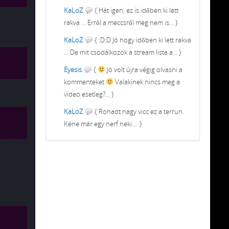
KaLoZ
{ Hát igen, ez is időben ki lett
rakva ... Erről a meccsről meg nem is... }
KaLoZ
{ :D:D Jó hogy időben ki lett rakva
... De mit csodálkozok a stream lista a... }
Eyesis
{
Jó volt újra végig olvasni a
kommenteket
Valakinek nincs meg a
video esetleg?... }
KaLoZ
{ Rohadt nagy vicc ez a terrun.
Kéne már egy nerf neki ... }