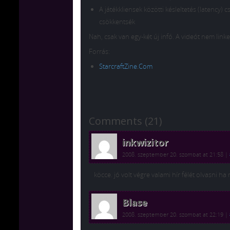
A játékkliensek közötti késleltetés (latenc
csökkentsék
Nah, csak van egy-két új infó. A videót nem link
Forrás:
StarcraftZine.Com
Comments (21)
inkwizitor
2008. szeptember 20. szombat at 21:58
|
köcce. jó volt végre valami hír félét olvasni h
Blase
2008. szeptember 20. szombat at 22:19
|