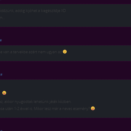
időzünk, addig kijöhet a kiegészítője XD
um…
#
nne van a tervekbe azért nem ugyan az
|
#
d.
az, akkor nyugodtak lehetünk játék közben.
ása után 1-2 évvel is. Mikor lesz már a neves esemény?