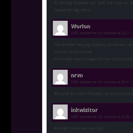
Ez tényleg érdekes volt. ettől már csak az 
netalántán egy demó…
Worlon
2008. szeptember 20. szombat at 22:21
|
Hát remélem tényleg hatékony és kemény rendsz
counter strike source).
Akkor ezek szerint kiegészítő már szinte bizto
nrvn
2008. szeptember 20. szombat at 22:41
|
#3 Lehet én voltam felületes, de elárulod azt a
inkwizitor
2008. szeptember 20. szombat at 22:50
|
#4 miért? szerinted nem lesz?