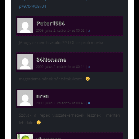
p=9704#p9704
Peter1984
2009. július 2. csütörtök at 00:02
|
#
JAhogy ez nem hivatalos??? LOL ez profi munka
84Noname
2009. július 2. csütörtök at 00:14
|
#
megérdemelnének pár bétakulcsot…
nrvn
2009. július 2. csütörtök at 00:43
|
#
Szóvak a repek visszatekerhetőek lesznek… menten
lehidalok