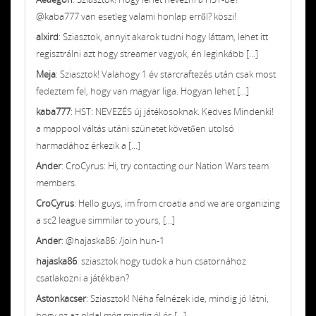
@kaba777 van esetleg valami honlap erről? köszi!
alxird
: Sziasztok, annyit akarok tudni hogy láttam, lehet itt
regisztrálni azt hogy streamer vagyok, én leginkább [...]
Meja
: Sziasztok! Valahogy 1 év starcraftezés után csak most
fedeztem fel, hogy van magyar liga. Hogyan lehet [...]
kaba777
: HST: NEVEZÉS új játékosoknak. Kedves Mindenki!
a mappool váltás utáni szünetet követően utolsó
harmadához érkezik a [...]
Ander
: CroCyrus: Hi, try contacting our Nation Wars team
members.
CroCyrus
: Hello guys, im from croatia and we are organizing
a sc2 league simmilar to yours, [...]
Ander
: @hajaska86: /join hun-1
hajaska86
: sziasztok hogy tudok a hun csatornához
csatlakozni a játékban?
Astonkacser
: Sziasztok! Néha felnézek ide, mindig jó látni,
hogy ez az oldal még mindig él és [...]