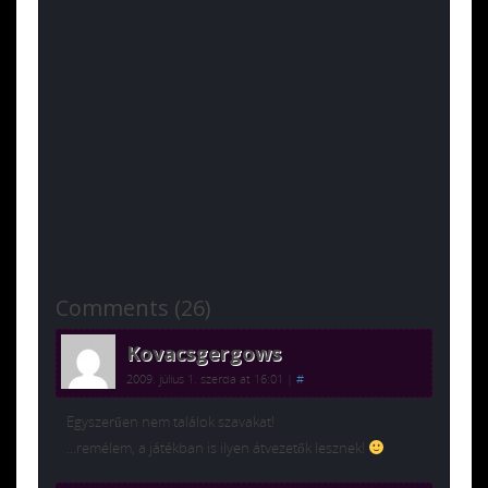
Comments (26)
Kovacsgergows
2009. július 1. szerda at 16:01
|
#
Egyszerűen nem találok szavakat!
…remélem, a játékban is ilyen átvezetők lesznek!