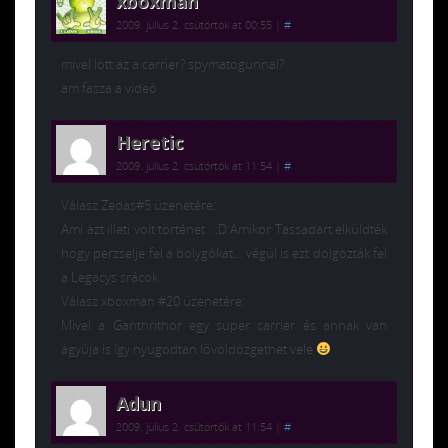
xboxman
2009. július 2. csütörtök at 00:55
|
#
mivel lött az a carrier? spymatogunnal?
am fasza a videó
Heretic
2009. július 2. csütörtök at 11:54
|
#
Válasz Zedas#5 üzenetére:
Ami azt illeti volt történet ..:D Amikor Tassadart elküldték
hogy perzselje fel a bolygókat… végül is ezt dolgozták fel
a Legacys srácok.
Válasz xboxman #20 üzenetére:
Mivel a Ganthrithor egy super carrier és annak van
ágyúja is így nyugodtan lövöldözgethet vele
Adun
2009. július 2. csütörtök at 11:54
|
#