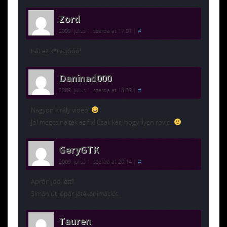
Zord
2009. július 1. szerda at 17:01
|
#
hát ez k*rvajóóó!
Daninad000
2009. július 1. szerda at 18:39
|
#
Nagyon király videó!
Jól megcsinálták az fix! Csak kár, hogy ilyen rövid.
GeryGTK
2009. július 1. szerda at 20:14
|
#
Aprón jóó lett!!
Simán üt jópár játékanimációt..
Tauren