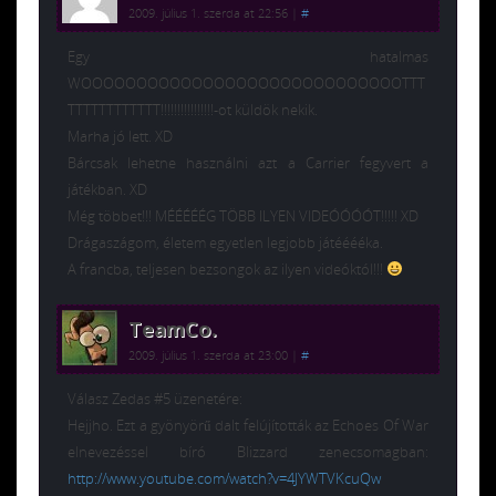
2009. július 1. szerda at 22:56
|
#
Egy hatalmas
WOOOOOOOOOOOOOOOOOOOOOOOOOOOOOTTT
TTTTTTTTTTTT!!!!!!!!!!!!!!!!-ot küldök nekik.
Marha jó lett. XD
Bárcsak lehetne használni azt a Carrier fegyvert a
játékban. XD
Még többet!!! MÉÉÉÉÉG TÖBB ILYEN VIDEÓÓÓÓT!!!!! XD
Drágaszágom, életem egyetlen legjobb játééééka.
A francba, teljesen bezsongok az ilyen videóktól!!!
TeamCo.
2009. július 1. szerda at 23:00
|
#
Válasz Zedas #5 üzenetére:
Hejjho. Ezt a gyönyörű dalt felújították az Echoes Of War
elnevezéssel bíró Blizzard zenecsomagban:
http://www.youtube.com/watch?v=4JYWTVKcuQw