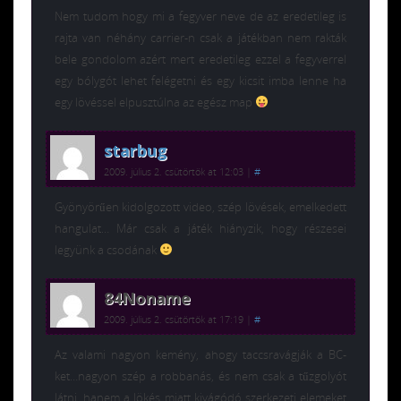
Nem tudom hogy mi a fegyver neve de az eredetileg is
rajta van néhány carrier-n csak a játékban nem rakták
bele gondolom azért mert eredetileg ezzel a fegyverrel
egy bólygót lehet felégetni és egy kicsit imba lenne ha
egy lövéssel elpusztúlna az egész map
starbug
2009. július 2. csütörtök at 12:03
|
#
Gyönyörűen kidolgozott video, szép lövések, emelkedett
hangulat… Már csak a játék hiányzik, hogy részesei
legyünk a csodának
84Noname
2009. július 2. csütörtök at 17:19
|
#
Az valami nagyon kemény, ahogy taccsravágják a BC-
ket…nagyon szép a robbanás, és nem csak a tűzgolyót
látni, hanem a lökés miatt kivágódó szerkezeti elemeket