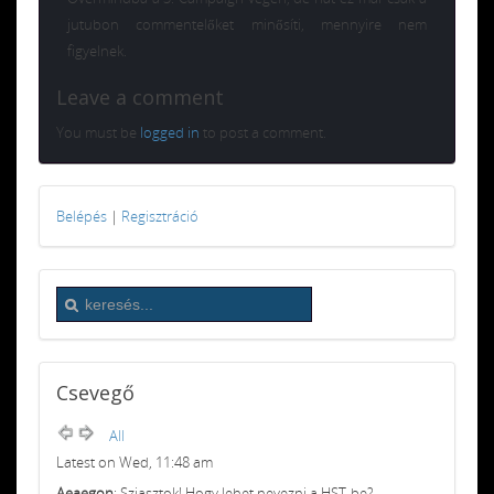
jutubon commentelőket minősíti, mennyire nem
figyelnek.
Leave a comment
You must be
logged in
to post a comment.
Belépés
|
Regisztráció
Csevegő
All
Latest on Wed, 11:48 am
Aeaegon
: Sziasztok! Hogy lehet nevezni a HST-be?