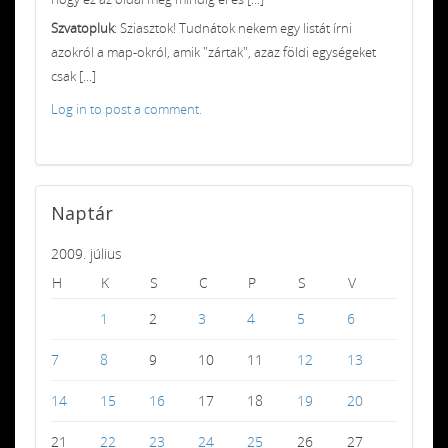
Szvatopluk
: Sziasztok! Tudnátok nekem egy listát írni
azokról a map-okról, amik "zártak", azaz földi egységeket
csak [...]
Log in to post a comment.
Naptár
2009. július
H
K
S
C
P
S
V
1
2
3
4
5
6
7
8
9
10
11
12
13
14
15
16
17
18
19
20
21
22
23
24
25
26
27