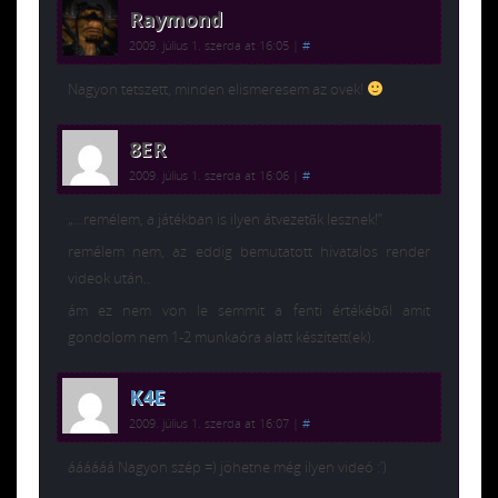
Raymond
2009. július 1. szerda at 16:05
|
#
Nagyon tetszett, minden elismeresem az ovek!
8ER
2009. július 1. szerda at 16:06
|
#
„…remélem, a játékban is ilyen átvezetők lesznek!”
remélem nem, az eddig bemutatott hivatalos render
videok után..
ám ez nem von le semmit a fenti értékéből amit
gondolom nem 1-2 munkaóra alatt készített(ek).
K4E
2009. július 1. szerda at 16:07
|
#
áááááá Nagyon szép =) jöhetne még ilyen videó :’)