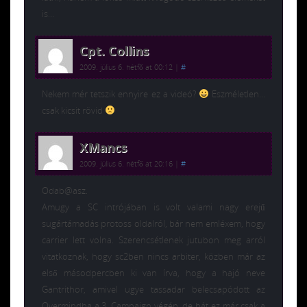
is…
Cpt. Collins
2009. július 6. hétfő at 00:12
|
#
Nekem mér tetszik ennyire ez a videó?
Eszméletlen…
csak kicsit rövid
XMancs
2009. július 6. hétfő at 20:16
|
#
Odab@asz.
Amugy a SC intrójában is volt valami nagy erejű
sugártámadás protoss oldalról, bár nem emléxem, hogy
carrier lett volna. Szerencsétlenek jutubon meg arról
vitatkoznak, hogy sc2ben nincs arbiter, közben már az
első másodpercben ki van írva, hogy a hajó neve
Gantrithor, amivel ugye tassadar belecsapódott az
Overmindba a 3. Campaign végén, de hát ez már csak a