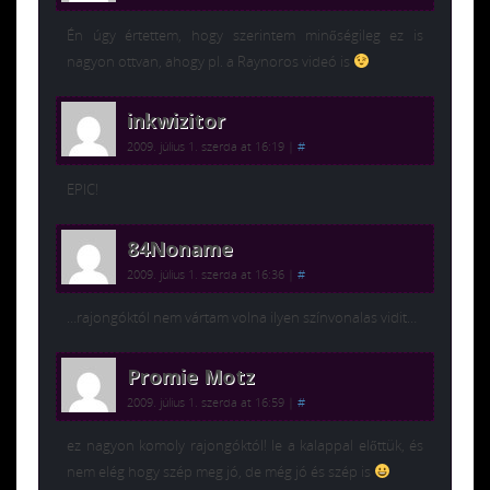
Én úgy értettem, hogy szerintem minőségileg ez is
nagyon ottvan, ahogy pl. a Raynoros videó is
inkwizitor
2009. július 1. szerda at 16:19
|
#
EPIC!
84Noname
2009. július 1. szerda at 16:36
|
#
…rajongóktól nem vártam volna ilyen színvonalas vidit…
Promie Motz
2009. július 1. szerda at 16:59
|
#
ez nagyon komoly rajongóktól! le a kalappal előttük, és
nem elég hogy szép meg jó, de még jó és szép is