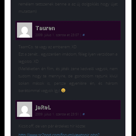
remélem tettszenek benne a az új dolgok(és hogy újat
mutattam)
Tauren
2009. július 1. szerda at 23:07
|
#
TeamCo. te vagy az emberem. XD
Ezt a zenét… egyszerűen imádom, főleg ilyen verzióban a
legjobb. XD
(Melléketlen én film, és játék zene kedvelő vagyok, nem
tudom hogy te mennyire, de gondolom rajtunk kívül
sokan mások is, persze egyenlőre én, és három
barátommal vagyok így)
JaReL
2009. július 1. szerda at 23:51
|
#
Kicsit off, de van pár érdekes hír közte:
http://www.sc2pod.com/forum/viewtopic.php?