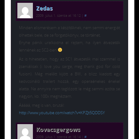
Zedas
2009. július 1. szerda at 16:12
|
#
Minden elismerésem a készítőknek, nem semmi energiát
ölhettek bele, de se forgatókönyv, se történet.
Enyhe pánik uralkodna el rajtam, ha ilyen átvezetők
lennének az SC2-ben
Az is hihetetlen, hogy az SC1 átvezetők mai szemmel is
zseniálisak (i love you sarge, meg thank god for cold
fusion). Még mielőtt kijött a BW, a blizz kiadott egy
kedvcsináló trailert hozzá, egy operaénekes énekel
alatta. Na annyira nem taglózott le még semmi azóta se
nagyon, kb. 100x megnéztem.
Ááááá, meg is van, brutál:
http://www.youtube.com/watch?v=KPZJt5QDDSY
Kovacsgergows
2009. július 1. szerda at 16:14
|
#