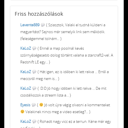
Friss
hozzászólások
Levente889
{ Sziasztok, Valaki el tudná küldeni a
magyarítást? Sajnos már semelyik link sem működik.
(feleségemmel tolnám... }
KaLoZ
{ Ennél a map poolnál kevés
szörnyűségesebb dolog történt valaha a starcraft2-vel. A
Redshift LE egy... }
KaLoZ
{ Hát igen, ez is időben ki lett rakva ... Erről a
meccsről meg nem is... }
KaLoZ
{ :D:D Jó hogy időben ki lett rakva ... De mit
csodálkozok a stream lista a... }
Eyesis
{
Jó volt újra végig olvasni a kommenteket
Valakinek nincs meg a video esetleg?... }
KaLoZ
{ Rohadt nagy vicc ez a terrun. Kéne már egy