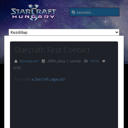
Starcraft: First Contact
Astonkacser
2009. július 1. szerda
.
Hírek
1476
Fan videó
a Starcraft Legacytól
: