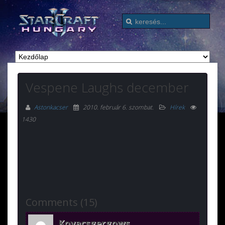
Vespene Laughs december
Astonkacser
2010. február 6. szombat
.
Hírek
1430
Comments (15)
Kovacsgergows