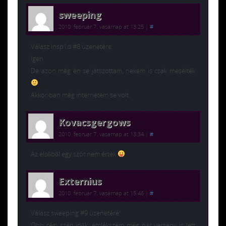
sweeping
2010. február 7. vasárnap at 13:25
|
#
Válasz Insp1d #8 üzenetére:
Igen
De azon még én se játszottam, nekem is csak mesélték
Akkoriban még internetem se volt.
Kovacsgergows
2010. február 7. vasárnap at 13:34
|
#
Az elsőből egy szót nem értek
Externius
2010. február 7. vasárnap at 15:46
|
#
Válasz sweeping #9 üzenetére:
Ohh régi szép idők, emlékszem még pár verseny is lett