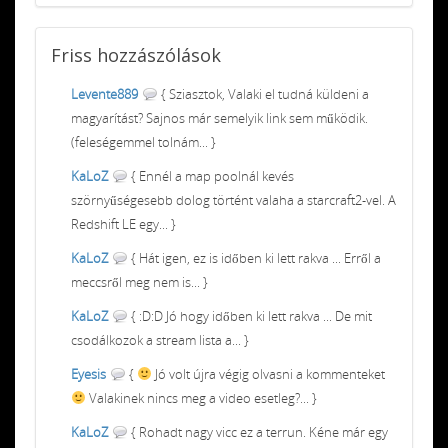
Friss
hozzászólások
Levente889
{ Sziasztok, Valaki el tudná küldeni a
magyarítást? Sajnos már semelyik link sem működik.
(feleségemmel tolnám... }
KaLoZ
{ Ennél a map poolnál kevés
szörnyűségesebb dolog történt valaha a starcraft2-vel. A
Redshift LE egy... }
KaLoZ
{ Hát igen, ez is időben ki lett rakva ... Erről a
meccsről meg nem is... }
KaLoZ
{ :D:D Jó hogy időben ki lett rakva ... De mit
csodálkozok a stream lista a... }
Eyesis
{
Jó volt újra végig olvasni a kommenteket
Valakinek nincs meg a video esetleg?... }
KaLoZ
{ Rohadt nagy vicc ez a terrun. Kéne már egy