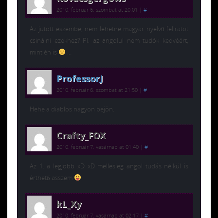
2010. február 6. szombat at 20:01
|
#
Az jutott eszembe, nem lehetne magyar nyelvű feliratot
csinálni ezekhez? Pl. az angolul nem tudók kedvéért,
mint én is
…
ProfessorJ
2010. február 6. szombat at 21:50
|
#
Hehe a diablos nagyon bejön.
Crafty_FOX
2010. február 7. vasárnap at 01:40
|
#
Az 1. a legjobb xD xD mellesleg angol tudás nélkül is
érthető asszem
kL_Xy
2010. február 7. vasárnap at 02:17
|
#