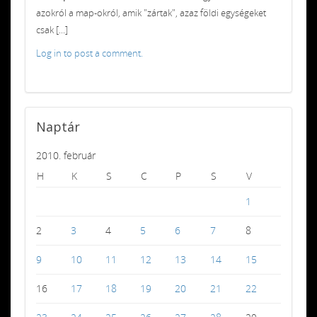
azokról a map-okról, amik "zártak", azaz földi egységeket
csak [...]
Log in to post a comment.
Naptár
2010. február
H
K
S
C
P
S
V
1
2
3
4
5
6
7
8
9
10
11
12
13
14
15
16
17
18
19
20
21
22