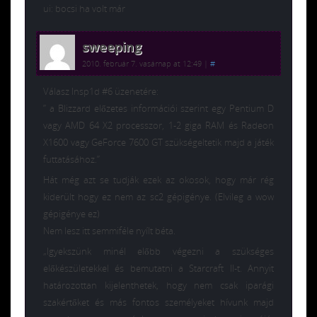
ui: bocsi ha volt már
sweeping
2010. február 7. vasárnap at 12:49
|
#
Válasz Insp1d #6 üzenetére:
” a Blizzard előzetes információi szerint egy Pentium D
vagy AMD 64 X2 processzor, 1-2 giga RAM és Radeon
X1600 vagy GeForce 7600 GT szükségeltetik majd a játék
futtatásához.”
Hát még azt se tudják ezek az okosok, hogy már rég
kiderült hogy ez nem az sc2 gépigénye. (Elvileg a wow
gépigénye ez)
Nem lesz itt semmiféle nyílt béta.
„Igyekszünk minél előbb végezni a szükséges
előkészületekkel és bemutatni a Starcraft II-t. Annyit
határozottan kijelenthetek, hogy nem csak iparági
szakértőket és más fontos személyeket hívunk majd