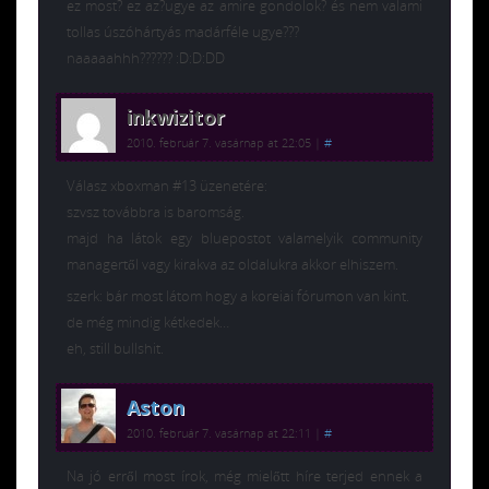
ez most? ez az?ugye az amire gondolok? és nem valami
tollas úszóhártyás madárféle ugye???
naaaaahhh?????? :D:D:DD
inkwizitor
2010. február 7. vasárnap at 22:05
|
#
Válasz xboxman #13 üzenetére:
szvsz továbbra is baromság.
majd ha látok egy bluepostot valamelyik community
managertől vagy kirakva az oldalukra akkor elhiszem.
szerk: bár most látom hogy a koreiai fórumon van kint.
de még mindig kétkedek…
eh, still bullshit.
Aston
2010. február 7. vasárnap at 22:11
|
#
Na jó erről most írok, még mielőtt híre terjed ennek a