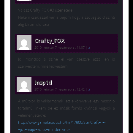
Válasz Crafty_FOX #3 üzenetére:
Nekem csak azzal van a bajom hogy a szöveg zöld színű
alig bírom elolvasni
Crafty_FOX
2010. február 7. vasárnap at 11:07
|
#
Jol mondod a színe el van cseszve azzal én is
szenvedtem, mire kiolvastam.
Insp1d
2010. február 7. vasárnap at 12:42
|
#
A múltkor is vaklármának lett elkönyvelve egy hasonló
tartalmú linkem de ez másik forrás kíváncsi vagyok a
véleményetekre:
http://www.gamekapocs.hu/hir/17900/StarCraft+II+-
+jut+majd+kulcs+mindenkinek