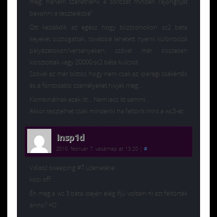
meg, hanem szeretnénk a sorozat minden rajongóját
bevonni a tesztelésbe”
Ott kezdődik az egész hogy blizzconokon sc2 beta
keyeket osztogattak, továbbá lehetett nyerni különböző
pályázatokon/versenyeken, szóval már összesen
kiosztottak vagy 20000 sc2 béta kulcsot.
Szóval az már biztos hogy nem csak az iparági szakértők
és a fontosabb személyeket hívják meg…
Kombinálnak ezek itt… Nem lesz itt semmi…
Akkor tesztelhet csak mindenki ha feltörik mint a wc3-at.
Insp1d
2010. február 7. vasárnap at 13:20
|
#
Válasz sweeping #7 üzenetére:
kicsi off:
Én még a wc 3 béta idején elég ifjú voltam =) azt feltörték
anno? =O