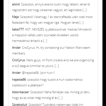
alxird
: Sziasztok, annyit akarok tudni hogy láttam, lehet itt
regisztrálni azt hogy streamer vagyok, én leginkább [...]
Meja
: Sziasztok! Valahogy 1 év starcraftezés után csak most
fedeztem fel, hogy van magyar liga. Hogyan lehet [...]
kaba777
: HST: NEVEZÉS új játékosoknak. Kedves Mindenki!
a mappool váltás utáni szünetet követően utolsó
harmadához érkezik a [...]
Ander
: CroCyrus: Hi, try contacting our Nation Wars team
members.
CroCyrus
: Hello guys, im from croatia and we are organizing
a sc2 league simmilar to yours, [...]
Ander
: @hajaska86: /join hun-1
hajaska86
: sziasztok hogy tudok a hun csatornához
csatlakozni a játékban?
Astonkacser
: Sziasztok! Néha felnézek ide, mindig jó látni,
hogy ez az oldal még mindig él és [...]
Szvatopluk
: Sziasztok! Tudnátok nekem egy listát írni