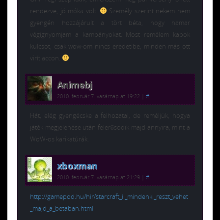
rendezve, jó móka volt.
Személy szerint nekem nem
gyengén hozzájárult a tört béta, hogy hamar
végignyomjam a kampányokat. Most remélem kapok
kulcsot, csak wow-om nincs eredetibe, minden más ott
virít accon.
Animebj
2010. február 7. vasárnap at 19:22
|
#
Hát, elég gyengécske a felhozatal, de reméljük, hogya
játék megjelenése után felerősödik majd annyira, mint a
WoW-os karikatúrák.
xboxman
2010. február 7. vasárnap at 21:29
|
#
http://gamepod.hu/hir/starcraft_ii_mindenki_reszt_vehet
_majd_a_betaban.html