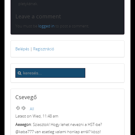
pletykának.
Leave a comment
You must be
logged in
to post a comment.
Belépés
|
Regisztráció
Csevegő
All
Latest on Wed, 11:48 am
Aeaegon
: Sziasztok! Hogy lehet nevezni a HST-be?
@kaba777 van esetleg valami honlap erről? köszi!