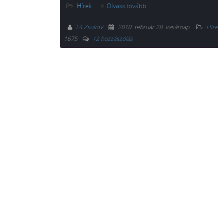
Hírek
Olvass tovább
L4.ZsukoV
2010. február 28. vasárnap
.
Híre
1675
12 hozzászólás