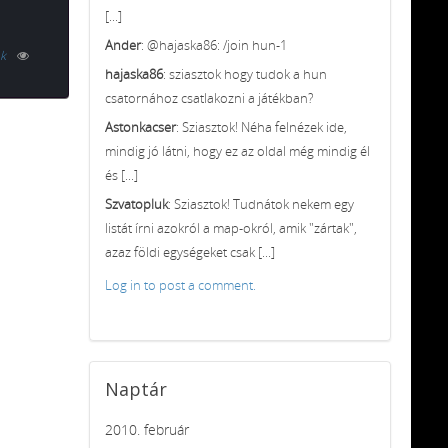
[...]
Ander
: @hajaska86: /join hun-1
k
hajaska86
: sziasztok hogy tudok a hun
csatornához csatlakozni a játékban?
Astonkacser
: Sziasztok! Néha felnézek ide,
mindig jó látni, hogy ez az oldal még mindig él
és [...]
Szvatopluk
: Sziasztok! Tudnátok nekem egy
listát írni azokról a map-okról, amik "zártak",
azaz földi egységeket csak [...]
Log in to post a comment.
Naptár
2010. február