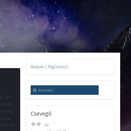
Belépés
|
Regisztráció
ult. Nem
tartotta
almamat,
Csevegő
asokat.
All
 25%-kal