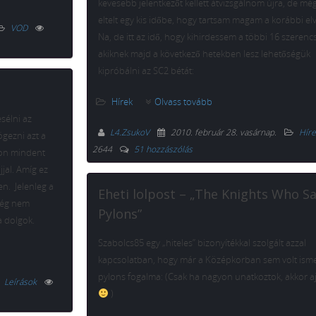
kevesebb jelentkezőt kellett átvizsgálnom újra, de még 
eltelt egy kis időbe, hogy tartsam magam a korábbi el
VOD
Na, de itt az idő, hogy kihirdessem a többi 16 szerencs
akiknek majd a következő hetekben lesz lehetőségük
kipróbálni az SC2 bétát:
Hírek
Olvass tovább
sélni az
L4.ZsukoV
2010. február 28. vasárnap
.
Híre
ögezni azt a
2644
51 hozzászólás
son mindent
jjal. Amíg ez
n. Jelenleg a
Eheti lolpost – „The Knights Who S
még nem
Pylons”
a dolgok.
Szabolcs85 egy „hiteles” bizonyítékkal szolgált azzal
kapcsolatban, hogy már a Középkorban sem volt isme
pylons fogalma: (Csak ha nagyon unatkoztok, akkor 
Leírások
)