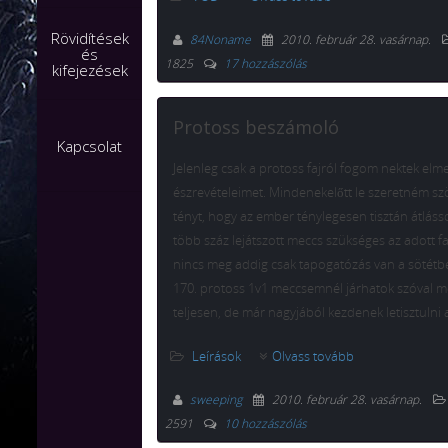
Rövidítések
84Noname
2010. február 28. vasárnap
.
és
1825
17 hozzászólás
kifejezések
Protoss beszámoló
Kapcsolat
Jelenleg csak a protoss fajról fogom nektek elme
észrevételeimet. Mindenekelőtt le szeretném sz
tényt, hogy az ember ténylegesen tisztán átlás
több száz lejátszott meccs szükséges az adott fa
nincs meg addig csak tapogatózás van a sötétbe
170. protoss 1v1 meccsemnél járhatok szóval 
teljesen, de már nagyjából kezdenek letisztulni 
Leírások
Olvass tovább
sweeping
2010. február 28. vasárnap
.
2591
10 hozzászólás