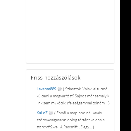
Friss
hozzászólások
Levente889
{ Sziasztok, Valaki el tudná
küldeni a magyarítást? Sajnos már semelyik
link sem működik. (feleségemmel tolnám... }
KaLoZ
{ Ennél a map poolnál kevés
szörnyűségesebb dolog történt valaha a
starcraft2-vel. A Redshift LE egy... }