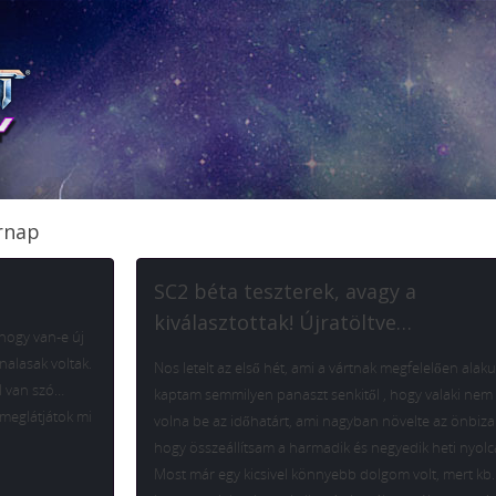
árnap
SC2 béta teszterek, avagy a
kiválasztottak! Újratöltve…
hogy van-e új
alasak voltak.
Nos letelt az első hét, ami a vártnak megfelelően alak
ől van szó…
kaptam semmilyen panaszt senkitől , hogy valaki nem 
 meglátjátok mi
volna be az időhatárt, ami nagyban növelte az önbiz
hogy összeállítsam a harmadik és negyedik heti nyolc
Most már egy kicsivel könnyebb dolgom volt, mert kb.