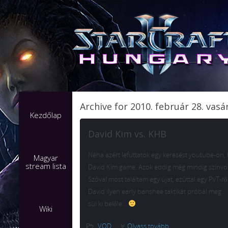
Archive for 2010. február 28. vas
Kezdőlap
David Kim vs. KHB
Néha azért lefuttatok egy keresést youtube-on, 
Magyar
stream lista
David Kim game. Azok eddig még mindig színvon
Szóval most találtam egy újat, ezúttal egy PvT-r
David ilyen early banshee taktikát próbál meg…
sül ki belőle…
Wiki
VOD
Olvass tovább