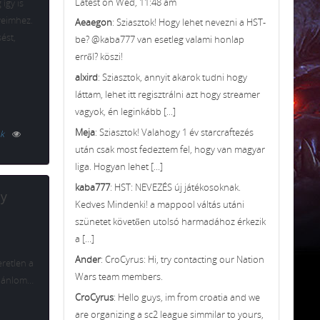
Latest on Wed, 11:48 am
így is
veimhez.
Aeaegon
: Sziasztok! Hogy lehet nevezni a HST-
ést,
be? @kaba777 van esetleg valami honlap
erről? köszi!
alxird
: Sziasztok, annyit akarok tudni hogy
láttam, lehet itt regisztrálni azt hogy streamer
vagyok, én leginkább [...]
Meja
: Sziasztok! Valahogy 1 év starcraftezés
k
után csak most fedeztem fel, hogy van magyar
liga. Hogyan lehet [...]
kaba777
: HST: NEVEZÉS új játékosoknak.
ay
Kedves Mindenki! a mappool váltás utáni
szünetet követően utolsó harmadához érkezik
a [...]
Ander
: CroCyrus: Hi, try contacting our Nation
retlen a
Wars team members.
ajánlom…
CroCyrus
: Hello guys, im from croatia and we
are organizing a sc2 league simmilar to yours,