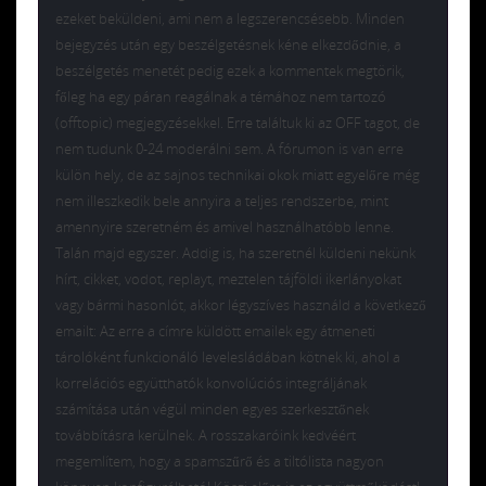
ezeket beküldeni, ami nem a legszerencsésebb. Minden
bejegyzés után egy beszélgetésnek kéne elkezdődnie, a
beszélgetés menetét pedig ezek a kommentek megtörik,
főleg ha egy páran reagálnak a témához nem tartozó
(offtopic) megjegyzésekkel. Erre találtuk ki az OFF tagot, de
nem tudunk 0-24 moderálni sem. A fórumon is van erre
külön hely, de az sajnos technikai okok miatt egyelőre még
nem illeszkedik bele annyira a teljes rendszerbe, mint
amennyire szeretném és amivel használhatóbb lenne.
Talán majd egyszer. Addig is, ha szeretnél küldeni nekünk
hírt, cikket, vodot, replayt, meztelen tájföldi ikerlányokat
vagy bármi hasonlót, akkor légyszíves használd a következő
emailt: Az erre a címre küldött emailek egy átmeneti
tárolóként funkcionáló levelesládában kötnek ki, ahol a
korrelációs együtthatók konvolúciós integráljának
számítása után végül minden egyes szerkesztőnek
továbbításra kerülnek. A rosszakaróink kedvéért
megemlítem, hogy a spamszűrő és a tiltólista nagyon