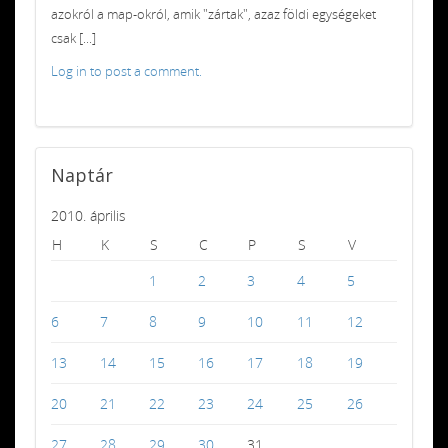
azokról a map-okról, amik "zártak", azaz földi egységeket
csak [...]
Log in to post a comment.
Naptár
2010. április
H
K
S
C
P
S
V
1
2
3
4
5
6
7
8
9
10
11
12
13
14
15
16
17
18
19
20
21
22
23
24
25
26
27
28
29
30
31