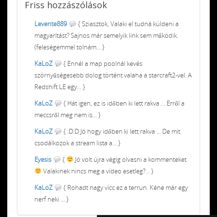
Friss
hozzászólások
Levente889
{ Sziasztok, Valaki el tudná küldeni a
magyarítást? Sajnos már semelyik link sem működik.
(feleségemmel tolnám... }
KaLoZ
{ Ennél a map poolnál kevés
szörnyűségesebb dolog történt valaha a starcraft2-vel. A
Redshift LE egy... }
KaLoZ
{ Hát igen, ez is időben ki lett rakva ... Erről a
meccsről meg nem is... }
KaLoZ
{ :D:D Jó hogy időben ki lett rakva ... De mit
csodálkozok a stream lista a... }
Eyesis
{
Jó volt újra végig olvasni a kommenteket
Valakinek nincs meg a video esetleg?... }
KaLoZ
{ Rohadt nagy vicc ez a terrun. Kéne már egy
nerf neki ... }