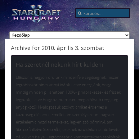
Archive for 2010. április 3. szombat
Ha szeretnél nekünk hírt küldeni
Először is nagyon örülünk mindenféle segítségnek, hiszen
legtöbbször nincs annyi időnk illetve energiánk, hogy
mindig minden pillanatban 100%-ig naprakészek és frissek
legyünk, illetve hogy az interneten megtalálható rengeteg
anyag közül kiválogassuk azokat, amiket érdemes a
közönség elé tenni. Emellett én személy szerint nagyon
értékelem a hazai termékeket, legyen szó bármiről, ami
Starcraft illetve Starcraft2, ezeknek az oldalon szinte kivétel
nélkül van helye. Legtöbbször a kommentekben szoktátok