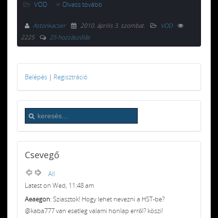
VOD
Olvass tovább
Astonkacser
2010. április 3. szombat
.
VOD
2225
25 hozzászólás
Belépés
|
Regisztráció
Csevegő
All
Latest on Wed, 11:48 am
Aeaegon
: Sziasztok! Hogy lehet nevezni a HST-be?
@kaba777 van esetleg valami honlap erről? köszi!