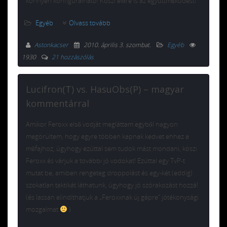
könnyen konfigurálható! Köszi előre is az együttműködést!
Egyéb
Olvass tovább
Astonkacser
2010. április 3. szombat
.
Egyéb
1930
21 hozzászólás
Lucifron(T) vs. HasuObs(P) – magyar
kommentárral
Amikor Feroxx első vodját megláttam egyből nagyon
megörültem, hogy egyre többen kapnak kedvet ehhez a
műfajhoz, úgyhogy ezúttal sem tudok mást mondani, köszi
Feroxx és várjuk a további jó vodokat! Ezúttal egy TvP-t
mutat be, amiben rengeteg droppolást és egy-két (eddig)
szokatlan taktikát láthatunk, úgyhogy jó szórakozást hozzá!
(és lassan elindíthatjuk a „Feroxxnak új gépre” jótékonysági
mozgalmat
)