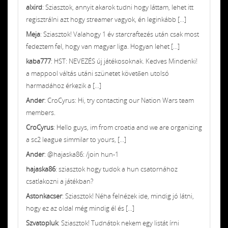
alxird
: Sziasztok, annyit akarok tudni hogy láttam, lehet itt
regisztrálni azt hogy streamer vagyok, én leginkább [...]
Meja
: Sziasztok! Valahogy 1 év starcraftezés után csak most
fedeztem fel, hogy van magyar liga. Hogyan lehet [...]
kaba777
: HST: NEVEZÉS új játékosoknak. Kedves Mindenki!
a mappool váltás utáni szünetet követően utolsó
harmadához érkezik a [...]
Ander
: CroCyrus: Hi, try contacting our Nation Wars team
members.
CroCyrus
: Hello guys, im from croatia and we are organizing
a sc2 league simmilar to yours, [...]
Ander
: @hajaska86: /join hun-1
hajaska86
: sziasztok hogy tudok a hun csatornához
csatlakozni a játékban?
Astonkacser
: Sziasztok! Néha felnézek ide, mindig jó látni,
hogy ez az oldal még mindig él és [...]
Szvatopluk
: Sziasztok! Tudnátok nekem egy listát írni