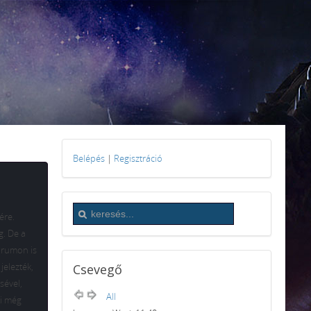
Belépés
|
Regisztráció
ére.
g. De a
fórumon is
jelezték,
Csevegő
sével,
All
ki még