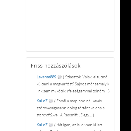
Friss
hozzászólások
Levente889
{ Sziasztok, Valaki el tudná
küldeni a magyarítást? Sajnos már semelyik
link sem működik. (feleségemmel tolnám... }
KaLoZ
{ Ennél a map poolnál kevés
szörnyűségesebb dolog történt valaha a
starcraft2-vel. A Redshift LE egy... }
KaLoZ
{ Hát igen, ez is időben ki lett