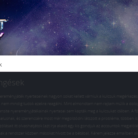
k
ngések
yereményjáték nyerteseinek nagyon sokat kellett várniuk a kulcsuk megérkezés
os nem mindig tudok ezekre reagálni. Mint elmondtam nem rajtam múlik a dolo
i fansite nyereményjátékainak nyertesei sem kapták meg a kulcsukat időben. A 
selusnak, és szerencsére most már megoldódni látszott a probléma, többen is 
ásait itt olvashatjátok (azt írja akadt egy kis gondjuk az accountok megjelölé
ak a rendszer közben másokat hívott be a bétába). Kérem jelezze emailben a