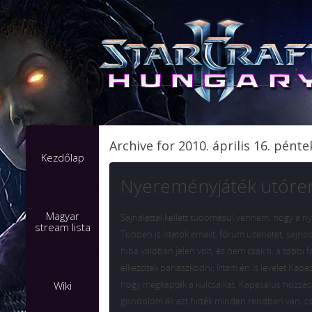
Archive for 2010. április 16. pénte
Kezdőlap
Nyereményjáték utóre
Magyar
Sajnálattal kellett tudomásul vennem, hogy a n
stream lista
Többen is írtatok emailt, fórum üzenetet, sajn
hiba valóban jelen volt, és nem csak ti, a több
elkezdtek panaszkodni, írtam én is levelet Kape
hogy megkapták a kulcsaikat. Kapeselus hozzászól
Wiki
gondolom ők azt hitték minden rendben van, cs