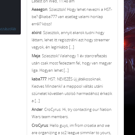
Latest on Wed, 11:48 am
Aeaegon
: Sziasztok! Hogy lehet nevezni a HST-
be? @kaba777 van esetleg valami honlap
erről? köszi!
zzászólás
alxird
: Sziasztok, annyit akarok tudni hogy
láttam, lehet itt regisztrálni azt hogy streamer
vagyok, én leginkább [...]
Meja
: Sziasztok! Valahogy 1 év starcraftezés
után csak most fedeztem fel, hogy van magyar
liga. Hogyan lehet [...]
kaba777
: HST: NEVEZÉS új játékosoknak.
Kedves Mindenki! a mappool váltás utáni
szünetet követően utolsó harmadához érkezik
a [...]
Ander
: CroCyrus: Hi, try contacting our Nation
Wars team members.
CroCyrus
: Hello guys, im from croatia and we
are organizing a sc2 league simmilar to yours,