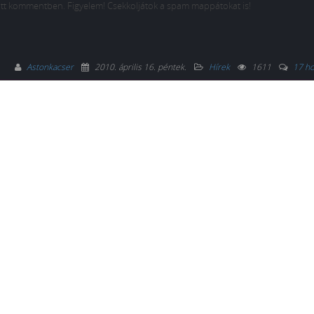
itt kommentben. Figyelem! Csekkoljátok a spam mappátokat is!
Astonkacser
2010. április 16. péntek
.
Hírek
1611
17 ho