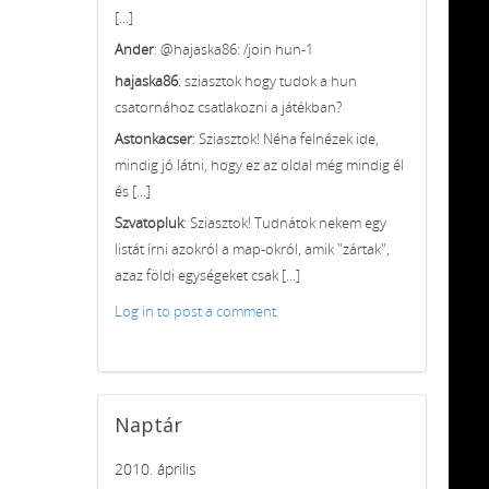
[...]
Ander
: @hajaska86: /join hun-1
hajaska86
: sziasztok hogy tudok a hun
csatornához csatlakozni a játékban?
Astonkacser
: Sziasztok! Néha felnézek ide,
mindig jó látni, hogy ez az oldal még mindig él
és [...]
Szvatopluk
: Sziasztok! Tudnátok nekem egy
listát írni azokról a map-okról, amik "zártak",
azaz földi egységeket csak [...]
Log in to post a comment.
Naptár
2010. április