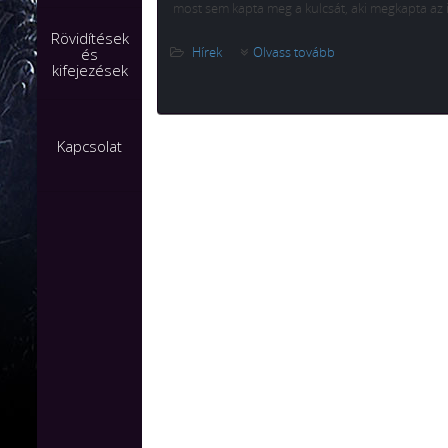
most sem kapta meg a kulcsát, aki megkapta az 
Rövidítések
Hírek
Olvass tovább
és
kifejezések
Kapcsolat