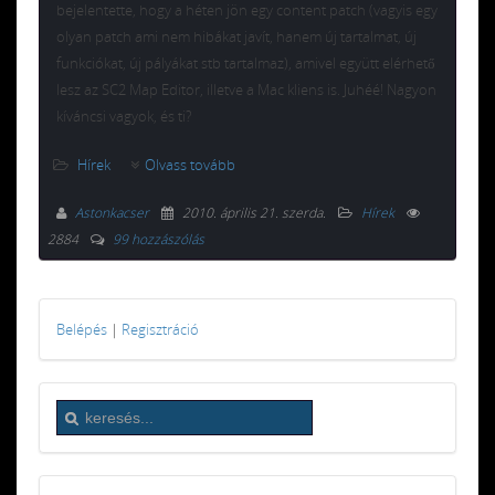
bejelentette, hogy a héten jön egy content patch (vagyis egy
olyan patch ami nem hibákat javít, hanem új tartalmat, új
funkciókat, új pályákat stb tartalmaz), amivel együtt elérhető
lesz az SC2 Map Editor, illetve a Mac kliens is. Juhéé! Nagyon
kíváncsi vagyok, és ti?
Hírek
Olvass tovább
Astonkacser
2010. április 21. szerda
.
Hírek
2884
99 hozzászólás
Belépés
|
Regisztráció