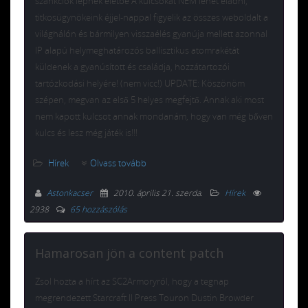
szankciók lépnek életbe A kulcsokat NEM lehet eladni,
titkosügynökeink éjjel-nappal figyelik az összes weboldalt a
világhálón és bármilyen visszaélés gyanúja mellett azonnal
IP alapú helymeghatározós ballisztikus atomrakétát
küldenek a gyanúsított és családja, hozzátartozói
tartózkodási helyére! (nem vicc!) UPDATE: Köszönöm
szépen, megvan az első 5 helyes megfejtő. Annak aki most
nem kapott kulcsot annak mondanám, hogy van még bőven
kulcs és lesz még játék is!!!
Hírek
Olvass tovább
Astonkacser
2010. április 21. szerda
.
Hírek
2938
65 hozzászólás
Hamarosan jön a content patch
Zsol hozta a hírt az SC2Armoryról, hogy a tegnap
megrendezett Starcraft II Press Touron Dustin Browder