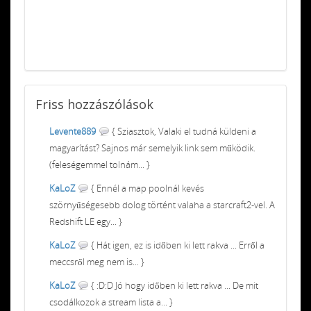
Friss
hozzászólások
Levente889
{ Sziasztok, Valaki el tudná küldeni a
magyarítást? Sajnos már semelyik link sem működik.
(feleségemmel tolnám... }
KaLoZ
{ Ennél a map poolnál kevés
szörnyűségesebb dolog történt valaha a starcraft2-vel. A
Redshift LE egy... }
KaLoZ
{ Hát igen, ez is időben ki lett rakva ... Erről a
meccsről meg nem is... }
KaLoZ
{ :D:D Jó hogy időben ki lett rakva ... De mit
csodálkozok a stream lista a... }