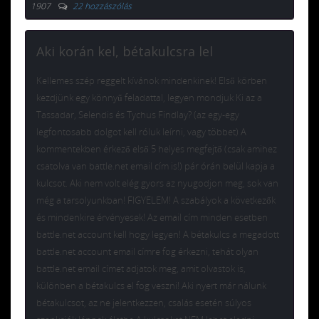
1907
22 hozzászólás
Aki korán kel, bétakulcsra lel
Kellemes szép reggelt kívánok mindenkinek! Első körben
kezdjünk egy könnyű feladattal, legyen mondjuk Ki az a
Tassadar, Selendis és Tychus Findlay? (az egy-egy
legfontosabb dolgot kell róluk leírni, vagy többet) A
kommentekben érkező első 5 helyes megfejtő (csak amihez
csatolva van battle.net email cím is!) pár órán belül kapja a
kulcsot. Aki nem volt elég gyors az nyugodjon meg, sok van
még a tarsolyunkban! FIGYELEM! A szabályok a következők
és mindenkire érvényesek! Az email cím minden esetben
battle.net account kell hogy legyen! A bétakulcs a megadott
battle.net account email címre fog érkezni, tehát olyan
battle.net email címet adjatok meg, amit olvastok is,
különben a bétakulcs el fog veszni! Aki nyert már nálunk
bétakulcsot, az ne jelentkezzen, csalás esetén súlyos