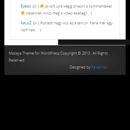
Eyesis
{
Jó volt újra végig olvasni a kommenteket
Valakinek nincs meg a video esetleg?... }
KaLoZ
{ Rohadt nagy vicc ez a terrun. Kéne már egy
nerf neki ... }
Chiptuning MMC Autochip
Chiptunin
Mazaya Theme for WordPress Copyright © 2013 , All Rights
Reserved
Designed by
Fawaniss