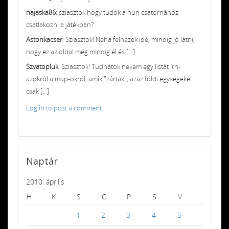
hajaska86
: sziasztok hogy tudok a hun csatornához
csatlakozni a játékban?
Astonkacser
: Sziasztok! Néha felnézek ide, mindig jó látni,
hogy ez az oldal még mindig él és [...]
Szvatopluk
: Sziasztok! Tudnátok nekem egy listát írni
azokról a map-okról, amik "zártak", azaz földi egységeket
csak [...]
Log in to post a comment.
Naptár
2010. április
H
K
S
C
P
S
V
1
2
3
4
5