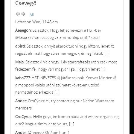
Csevegő
All
Latest on Wed, 11:48 am
Aeaegon
: Sziasztok! Hogy lehet nevezni a HST-be?
@kaba777 van esetleg valami honlap erről? köszi!
alxird
: Sziasztok, annyit akarok tudni hogy láttam, lehet itt
regisztrálni azt hogy streamer vagyok, én leginkább [...]
Meja
: Sziasztok! Valahogy 1 év starcraftezés után csak most
fedeztem fel, hogy van magyar liga. Hogyan lehet [...]
kaba777
: HST: NEVEZÉS új játékosoknak. Kedves Mindenki!
a mappool váltás utáni szünetet követően utolsó
harmadához érkezik a [...]
Ander
: CroCyrus: Hi, try contacting our Nation Wars team
members.
CroCyrus
: Hello guys, im from croatia and we are organizing
a sc2 league simmilar to yours, [...]
Ander
: @hajaska86: /join hun-1