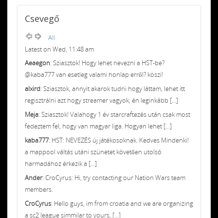
Csevegő
All
Latest on Wed, 11:48 am
Aeaegon
: Sziasztok! Hogy lehet nevezni a HST-be?
@kaba777 van esetleg valami honlap erről? köszi!
alxird
: Sziasztok, annyit akarok tudni hogy láttam, lehet itt
regisztrálni azt hogy streamer vagyok, én leginkább [...]
Meja
: Sziasztok! Valahogy 1 év starcraftezés után csak most
fedeztem fel, hogy van magyar liga. Hogyan lehet [...]
kaba777
: HST: NEVEZÉS új játékosoknak. Kedves Mindenki!
a mappool váltás utáni szünetet követően utolsó
harmadához érkezik a [...]
Ander
: CroCyrus: Hi, try contacting our Nation Wars team
members.
CroCyrus
: Hello guys, im from croatia and we are organizing
a sc2 league simmilar to yours, [...]