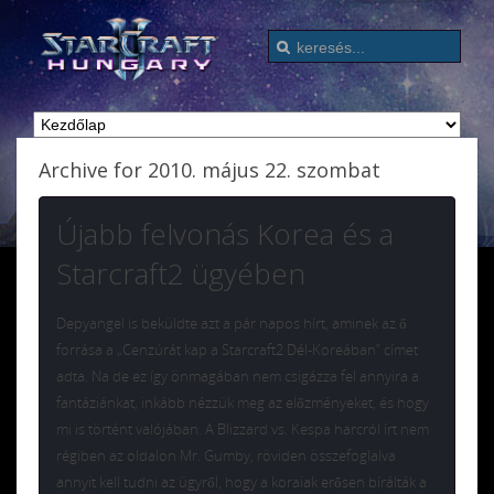
Archive for 2010. május 22. szombat
Újabb felvonás Korea és a
Starcraft2 ügyében
Depyangel is beküldte azt a pár napos hírt, aminek az ő
forrása a „Cenzúrát kap a Starcraft2 Dél-Koreában” címet
adta. Na de ez így önmagában nem csigázza fel annyira a
fantáziánkat, inkább nézzük meg az előzményeket, és hogy
mi is történt valójában. A Blizzard vs. Kespa harcról írt nem
régiben az oldalon Mr. Gumby, röviden összefoglalva
annyit kell tudni az ügyről, hogy a koraiak erősen bírálták a