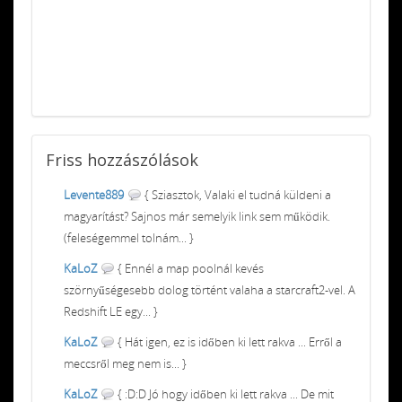
Friss
hozzászólások
Levente889
{ Sziasztok, Valaki el tudná küldeni a
magyarítást? Sajnos már semelyik link sem működik.
(feleségemmel tolnám... }
KaLoZ
{ Ennél a map poolnál kevés
szörnyűségesebb dolog történt valaha a starcraft2-vel. A
Redshift LE egy... }
KaLoZ
{ Hát igen, ez is időben ki lett rakva ... Erről a
meccsről meg nem is... }
KaLoZ
{ :D:D Jó hogy időben ki lett rakva ... De mit