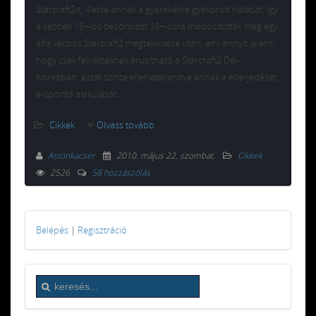
Starcraft2-t, illetve annak a gyerekekre gyakorolt hatását, így
a kezdeti 15+-os besorolást 18+-osra módosították még egy
alfa verziós Starcraft2 megtekintése után, ami annyit jelent,
hogy csak felnőtteknek árusítható a Starcraft2 Dél-
Koreában, ezzel szinte ellehetetlenítve annak a elterjedését,
e-sporttá alakulását.
Cikkek
Olvass tovább
Astonkacser
2010. május 22. szombat
.
Cikkek
2526
58 hozzászólás
Belépés
|
Regisztráció