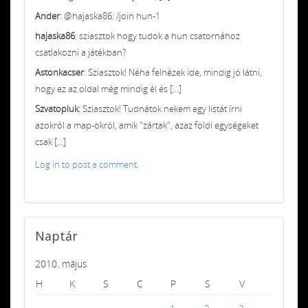
Ander
: @hajaska86: /join hun-1
hajaska86
: sziasztok hogy tudok a hun csatornához
csatlakozni a játékban?
Astonkacser
: Sziasztok! Néha felnézek ide, mindig jó látni,
hogy ez az oldal még mindig él és [...]
Szvatopluk
: Sziasztok! Tudnátok nekem egy listát írni
azokról a map-okról, amik "zártak", azaz földi egységeket
csak [...]
Log in to post a comment.
Naptár
2010. május
H
K
S
C
P
S
V