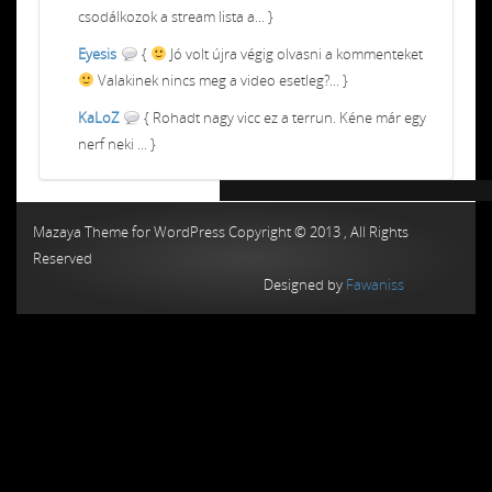
csodálkozok a stream lista a... }
Eyesis
{
Jó volt újra végig olvasni a kommenteket
Valakinek nincs meg a video esetleg?... }
KaLoZ
{ Rohadt nagy vicc ez a terrun. Kéne már egy
nerf neki ... }
Chiptuning MMC Autochip
Chiptunin
Mazaya Theme for WordPress Copyright © 2013 , All Rights
Reserved
Designed by
Fawaniss