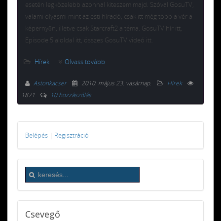
esetén legközelebb azonnal kiteszem majd. Szóval GosuTV,
valami olyasmi mint az esti híradó, csak itt még több a vér a
képernyőn, illetve csak Starcraft2 a téma. GosuTV hír itt,
Episode 5 aloldal itt, összes GosuTV videó itt.
Hírek
Olvass tovább
Astonkacser
2010. május 23. vasárnap
.
Hírek
1871
10 hozzászólás
Belépés
|
Regisztráció
Csevegő