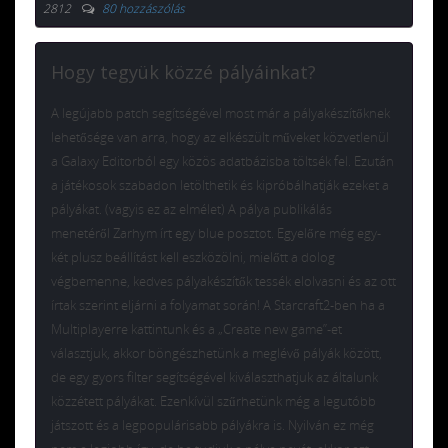
2812
80 hozzászólás
Hogy tegyük közzé pályáinkat?
A legújabb patch segítségével most már a pályakészítőknek
lehetősége van arra, hogy az elkészült műveket közvetlenül
a Galaxy Editorból egy közös adatbázisba töltsék fel. Ezután
a játékosok szabadon letölthetik és kipróbálhatják ezeket a
pályákat. (vagyis ez az elmélet) A pálya publikálás
menetéről Zarhym írt egy blue posztot. Egyelőre még egy-
két plusz beállítást kell eszközölni, mielőtt a dolog
végbemenne, kedves pályakészítők tessék elolvasni és az ott
írtak szerint eljárni a folyamat során! A Starcraft2-ben ha a
Multiplayerre kattintunk és a „Create new game”-et
választjuk, akkor böngészhetünk a meglévő pályák között,
de egy gyors filter segítségével kiválaszthatjuk az általunk
közzétett pályákat. Ezenkívül szűrhetünk még a legutóbb
játszott és a legpopulárisabb pályákra is. Nyilván ez még