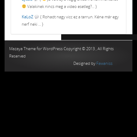
Valakinek nincs meg a video esetleg?... }
KaLoZ
{ Rohadt nagy vicc ez a terrun. Kéne már egy
nerf neki ... }
Chiptuning MMC Autochip
Chiptunin
Mazaya Theme for WordPress Copyright © 2013 , All Rights
Reserved
Designed by
Fawaniss