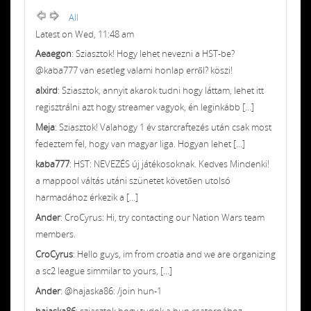
All
Latest on Wed, 11:48 am
Aeaegon
: Sziasztok! Hogy lehet nevezni a HST-be?
@kaba777 van esetleg valami honlap erről? köszi!
alxird
: Sziasztok, annyit akarok tudni hogy láttam, lehet itt
regisztrálni azt hogy streamer vagyok, én leginkább [...]
Meja
: Sziasztok! Valahogy 1 év starcraftezés után csak most
fedeztem fel, hogy van magyar liga. Hogyan lehet [...]
kaba777
: HST: NEVEZÉS új játékosoknak. Kedves Mindenki!
a mappool váltás utáni szünetet követően utolsó
harmadához érkezik a [...]
Ander
: CroCyrus: Hi, try contacting our Nation Wars team
members.
CroCyrus
: Hello guys, im from croatia and we are organizing
a sc2 league simmilar to yours, [...]
Ander
: @hajaska86: /join hun-1
hajaska86
: sziasztok hogy tudok a hun csatornához