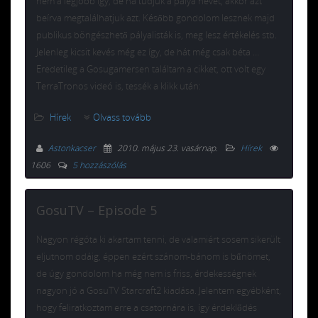
nem a legjobb így, de ha tudjuk a pálya nevét, akkor azt
beírva megtalálhatjuk azt. Később gondolom lesznek majd
publikus böngészhető pályalisták is, meg lesz értékelés stb.
Jelenleg kicsit kevés még ez így, de hát még csak béta …
Eredetileg a Gosugamersen találtam a cikket, ott volt egy
TerraTronos videó is, tessék a klikk után:
Hírek
Olvass tovább
Astonkacser
2010. május 23. vasárnap
.
Hírek
1606
5 hozzászólás
GosuTV – Episode 5
Nagyon régóta ki akartam tenni, de valamiért sosem sikerült
eljutnom odáig, éppen ezért szánom-bánom is bűnömet,
de úgy gondolom ha még nem is friss, érdekességnek
nagyon jó a GosuTV Starcraft2 kiadása. Jelentem egyébként,
hogy feliratkoztam erre a csatornára is, így érdeklődés