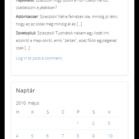
csatlakozni a játékban?
Astonkacser
: Sziasztok! Néha felnézek ide, mindig jó látni,
hogy ez az oldal még mindig él és [...]
Szvatopluk
: Sziasztok! Tudnátok nekem egy listát írni
azokról a map-okról, amik "zártak", azaz földi egységeket
csak [...]
Log in to post a comment.
Naptár
2010. május
H
K
S
C
P
S
V
1
2
3
4
5
6
7
8
9
10