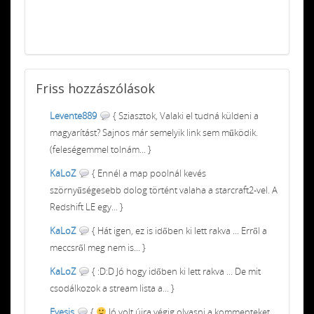
Friss
hozzászólások
Levente889
{ Sziasztok, Valaki el tudná küldeni a
magyarítást? Sajnos már semelyik link sem működik.
(feleségemmel tolnám... }
KaLoZ
{ Ennél a map poolnál kevés
szörnyűségesebb dolog történt valaha a starcraft2-vel. A
Redshift LE egy... }
KaLoZ
{ Hát igen, ez is időben ki lett rakva ... Erről a
meccsről meg nem is... }
KaLoZ
{ :D:D Jó hogy időben ki lett rakva ... De mit
csodálkozok a stream lista a... }
Eyesis
{
Jó volt újra végig olvasni a kommenteket