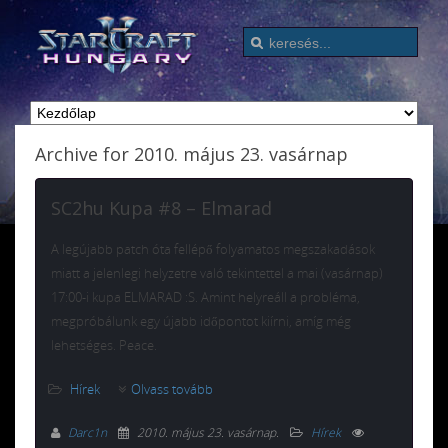
Archive for 2010. május 23. vasárnap
SC2hu Kupa #8 – Elmarad
A legújabb patch óta fellépő folyamatos megszakadások
miatt a jelenlegi helyzetre való tekintettel a mai (vasárnap)
17:00-i kupa ELMARAD :S. Amint helyreáll a probléma,
megpróbálunk egy újabb időpontot kiírni, amíg még
lehetséges. Peace.
Hírek
Olvass tovább
Darc1n
2010. május 23. vasárnap
.
Hírek