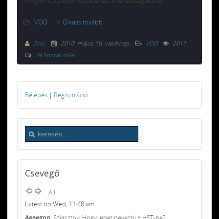
magyar VOD-okat készítsenek! A lehetőség adott!
VOD
Olvass tovább
ZsoL
2010. május 16. vasárnap
.
VOD
2011
29 hozzászólás
Belépés
|
Regisztráció
Csevegő
All
Latest on Wed, 11:48 am
Aeaegon
: Sziasztok! Hogy lehet nevezni a HST-be?