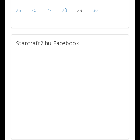
25
26
27
28
29
30
Starcraft2.hu
Facebook