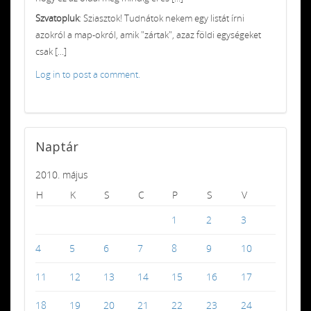
Szvatopluk
: Sziasztok! Tudnátok nekem egy listát írni
azokról a map-okról, amik "zártak", azaz földi egységeket
csak [...]
Log in to post a comment.
Naptár
2010. május
H
K
S
C
P
S
V
1
2
3
4
5
6
7
8
9
10
11
12
13
14
15
16
17
18
19
20
21
22
23
24