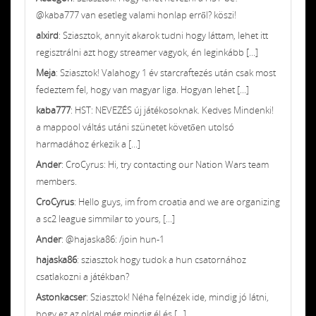
@kaba777 van esetleg valami honlap erről? köszi!
alxird
: Sziasztok, annyit akarok tudni hogy láttam, lehet itt
regisztrálni azt hogy streamer vagyok, én leginkább [...]
Meja
: Sziasztok! Valahogy 1 év starcraftezés után csak most
fedeztem fel, hogy van magyar liga. Hogyan lehet [...]
kaba777
: HST: NEVEZÉS új játékosoknak. Kedves Mindenki!
a mappool váltás utáni szünetet követően utolsó
harmadához érkezik a [...]
Ander
: CroCyrus: Hi, try contacting our Nation Wars team
members.
CroCyrus
: Hello guys, im from croatia and we are organizing
a sc2 league simmilar to yours, [...]
Ander
: @hajaska86: /join hun-1
hajaska86
: sziasztok hogy tudok a hun csatornához
csatlakozni a játékban?
Astonkacser
: Sziasztok! Néha felnézek ide, mindig jó látni,
hogy ez az oldal még mindig él és [...]