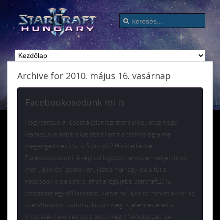
Archive for 2010. május 16. vasárnap
Facebookosodunk mi is
Hogy tartsuk a lépést a jelenlegi trendekkel, meg hogy
learassuk a babérokat abból amit a technológia ma
megenged nekünk, a Starcraft2.Hu is elkezdett
Facebookosodni. A régi csillagozós rendszer helyett most
már „lájkolós” gomb van, illetve már egy ideje fut a
Facebook oldalunk is, ahol a legújabb Starcraft2.Hu
posztokat egyből láthatod, illetve ha lájkolsz minket akkor az
üzenőfaladon automatikusan meg is jelennek ezek a
frissítések (jelenleg picit lassú még a feldolgozás, de