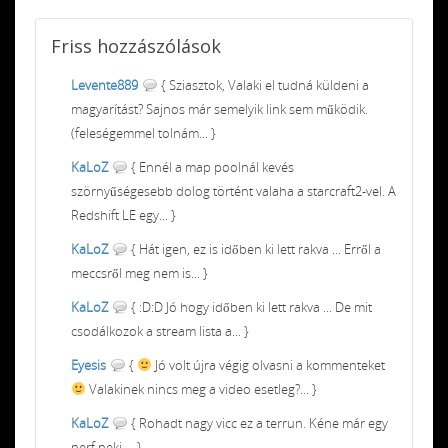
Friss
hozzászólások
Levente889
{ Sziasztok, Valaki el tudná küldeni a
magyarítást? Sajnos már semelyik link sem működik.
(feleségemmel tolnám... }
KaLoZ
{ Ennél a map poolnál kevés
szörnyűségesebb dolog történt valaha a starcraft2-vel. A
Redshift LE egy... }
KaLoZ
{ Hát igen, ez is időben ki lett rakva ... Erről a
meccsről meg nem is... }
KaLoZ
{ :D:D Jó hogy időben ki lett rakva ... De mit
csodálkozok a stream lista a... }
Eyesis
{
Jó volt újra végig olvasni a kommenteket
Valakinek nincs meg a video esetleg?... }
KaLoZ
{ Rohadt nagy vicc ez a terrun. Kéne már egy
nerf neki ... }