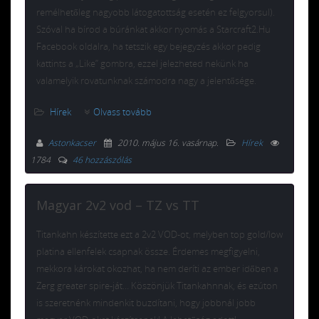
remélhetőleg nagyobb látogatottság esetén ez felgyorsul).
Szóval ha bírod a búránkat akkor nyomás a Starcraft2.Hu
Facebook oldalra, ha tetszik egy bejegyzés akkor pedig
kattints a „Like” gombra, ezzel jelezheted nekünk ha
valamelyik rovatunknak számodra nagy a jelentősége.
Hírek
Olvass tovább
Astonkacser
2010. május 16. vasárnap
.
Hírek
1784
46 hozzászólás
Magyar 2v2 vod – TZ vs TT
Titankahn készítette ezt a 2v2 VOD-ot, melyben top gold/low
platina ellenfelek csapnak össze. Érdemes megfigyelni,
mekkora károkat okozhat, ha nem deríti az ember időben a
Zerg greater spire-ját… Köszönjük Titankahnnak, és ezúton
is szeretnénk mindenkit buzdítani, hogy jobbnál jobb