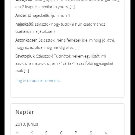
a sc2 league simmilar to yours, [...]
Ander
: @hajaska86: /join hun-1
hajaska86
: sziasztok hogy tudok a hun csatornához
csatlakozni a játékban?
Astonkacser
: Sziasztok! Néha felnézek ide, mindig jó látni,
hogy ez az oldal még mindig él és [...]
Szvatopluk
: Sziasztok! Tudnátok nekem egy listát írni
azokról a map-okról, amik "zártak", azaz földi egységeket
csak [...]
Log in to post a comment.
Naptár
2010. június
H
K
S
C
P
S
V