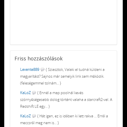
Friss
hozzászólások
Levente889
{ Sziasztok, Valaki el tudná küldeni a
magyarítást? Sajnos már semelyik link sem működik.
(feleségemmel tolnám... }
KaLoZ
{ Ennél a map poolnál kevés
szörnyűségesebb dolog történt valaha a starcraft2-vel. A
Redshift LE egy... }
KaLoZ
{ Hát igen, ez is időben ki lett rakva ... Erről a
meccsről meg nem is... }