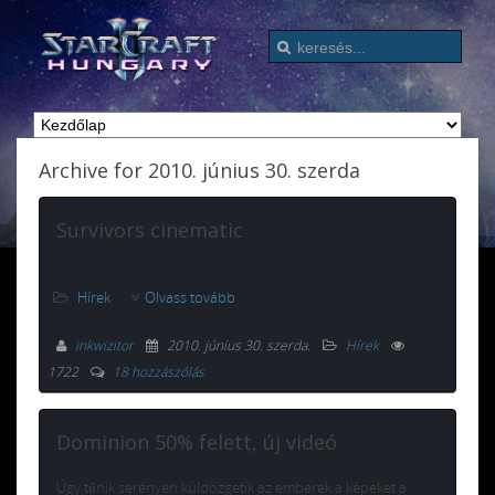
Archive for 2010. június 30. szerda
Survivors cinematic
Hírek
Olvass tovább
inkwizitor
2010. június 30. szerda
.
Hírek
1722
18 hozzászólás
Dominion 50% felett, új videó
Úgy tűnik serényen küldözgetik az emberek a képeket a