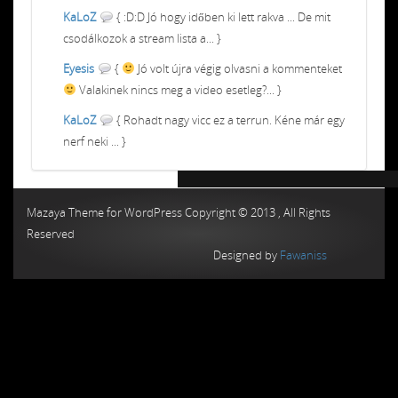
KaLoZ
{ :D:D Jó hogy időben ki lett rakva ... De mit
csodálkozok a stream lista a... }
Eyesis
{
Jó volt újra végig olvasni a kommenteket
Valakinek nincs meg a video esetleg?... }
KaLoZ
{ Rohadt nagy vicc ez a terrun. Kéne már egy
nerf neki ... }
Chiptuning MMC Autochip
Chiptunin
Mazaya Theme for WordPress Copyright © 2013 , All Rights
Reserved
Designed by
Fawaniss