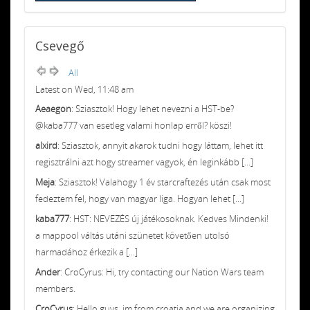
Csevegő
All
Latest on Wed, 11:48 am
Aeaegon
: Sziasztok! Hogy lehet nevezni a HST-be?
@kaba777 van esetleg valami honlap erről? köszi!
alxird
: Sziasztok, annyit akarok tudni hogy láttam, lehet itt
regisztrálni azt hogy streamer vagyok, én leginkább [...]
Meja
: Sziasztok! Valahogy 1 év starcraftezés után csak most
fedeztem fel, hogy van magyar liga. Hogyan lehet [...]
kaba777
: HST: NEVEZÉS új játékosoknak. Kedves Mindenki!
a mappool váltás utáni szünetet követően utolsó
harmadához érkezik a [...]
Ander
: CroCyrus: Hi, try contacting our Nation Wars team
members.
CroCyrus
: Hello guys, im from croatia and we are organizing