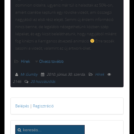
dominion oldalra, ugyanis már túl is haladtak az 50%-on,
amiért cserébe kaptunk egy rövidke videót, ami összegzi
nagyjából az első rész elejét. Semmi új érdemi információ
nincs benne, de legalább nézegethetünk közben szép
képeket, és egy kicsit beleláthatunk, hogy nagyjából miként
fog kinézni a Kerriganos átvezető animáció
Erre tessék
sasolni a videót, valamint az új artwork-öket.
Hírek
Olvass tovább
Mr.Gumby
2010. június 30. szerda
.
Hírek
2146
20 hozzászólás
Belépés
|
Regisztráció