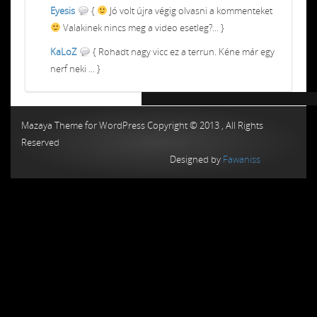
Eyesis
{
Jó volt újra végig olvasni a kommenteket
Valakinek nincs meg a video esetleg?... }
KaLoZ
{ Rohadt nagy vicc ez a terrun. Kéne már egy
nerf neki ... }
Chiptuning MMC Autochip
Chiptunin
Mazaya Theme for WordPress Copyright © 2013 , All Rights
Reserved
Designed by
Fawaniss