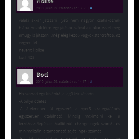
Hollse
2010. július 29. csütörtök at 13:56
|
#
valaki akkar játszani ilyet? nem nagyon csatlakoznak
hiába hozok létre egy játékot szóval aki akar ezzel meg
amúgy is játszani ,még elég kezdő vagyok starcraftba, az
vegyen fel
nevem: Hollse
kód: 403
Boci
2010. július 29. csütörtök at 14:17
|
#
Ha szabad egy kis építő jellegű kritikát adni:
-A pálya ötletes
-A játékmenet túl egyszerű, a nyerő stratégia/lépés
egyszerűen kitalálható. Mindig maximálni kell a
lerakással/lépéssel átállítható changelingek számát és
minimalizálni a támadható saját lingek számát
-Fel lehetne dobni a gamet ha nem csak sima