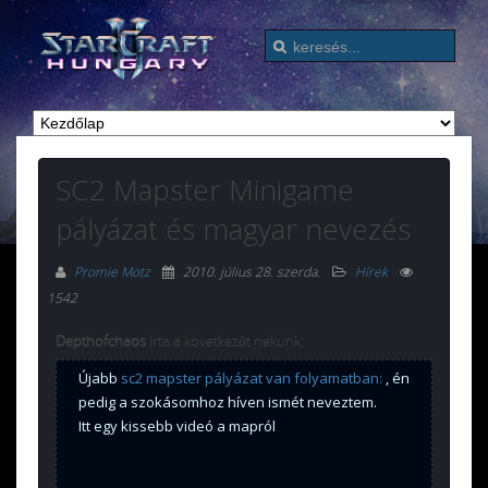
SC2 Mapster Minigame
pályázat és magyar nevezés
Promie Motz
2010. július 28. szerda
.
Hírek
1542
Depthofchaos
írta a következőt nekünk:
Újabb
sc2 mapster pályázat van folyamatban:
, én
pedig a szokásomhoz híven ismét neveztem.
Itt egy kissebb videó a mapról