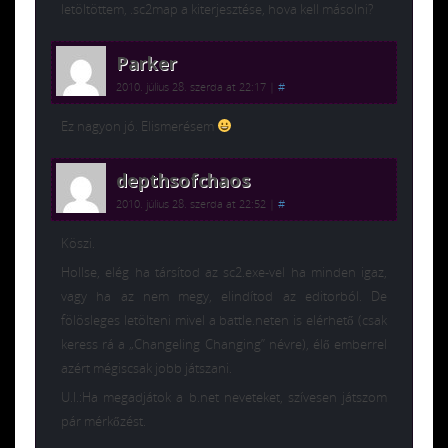
letöltöttem, .sc2map a kiterjesztése, hova kell másolni?
Parker
2010. július 28. szerda at 22:17
|
#
Ez nagyon jó. Elismerésem
depthsofchaos
2010. július 28. szerda at 22:52
|
#
Köszi.
Hollse, elég ha társítod az sc2.exe-vel ha minden igaz,
vagy ha az nem megy, elindítod az editorból. De
fölösleges letölteni mivel a battle.neten is elérhető (csak
keress rá a „Changeling Changing” névre), élő emberrel
azért mégiscsak jobb játszani.
U.I.:Ha megadjátok a b.net neveteket, szívesen játszom
pár mérkőzést.