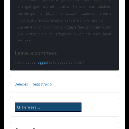
changelinget tudnál lerakni, hanem átállíthatatlan
banelinget is Ebből korlátozott számúd lehetne
(mondjuk 3) és azokat akkor rakod le amikor akarod.
-Lehetne rakni a pályára a közepe fele szimmetrikusan
2-4 kockát amit ha elfoglalsz akkor azt nem lehet
átállítani
Leave a comment
You must be
logged in
to post a comment.
Belépés
|
Regisztráció