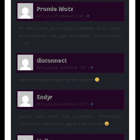
Promie Motz
2010. július 28. szerda at 22:53
|
#
#1 nem tudom, de a mapok a bétában kb ott voltak,
ahol a replayek, csak ugye nem /replay/… hanem /maps/
… volt.
disconnect
2010. július 29. csütörtök at 12:01
|
#
maximális respekt nagyon jó lett, imádom
Endyr
2010. július 29. csütörtök at 12:07
|
#
gratula, nem semmi ilyet osszehozni. mindenkepp
kiprobalom, csak eloszor vegzek a kampannyal