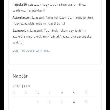
hajaska86
: sziasztok hogy tudok a hun csatornához
csatlakozni a játékban?
Astonkacser
: Sziasztok! Néha felnézek ide, mindig jó látni,
hogy ez az oldal még mindig él és [...]
Szvatopluk
: Sziasztok! Tudnátok nekem egy listát írni
azokról a map-okról, amik "zártak", azaz földi egységeket
csak [...]
Log in to post a comment.
Naptár
2010. július
H
K
S
C
P
S
V
1
2
3
4
5