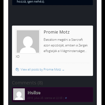
hozzá, igen nehéz).
Promie Motz
Életcélom megélni a Starcraft
azon epizódját, amiben a Zergek
elfoglalják a Világmindenséget...
XD
View all posts by Promie Motz
→
Comments (8)
Hollse
2010. július 28. szerda at 22:08
|
#