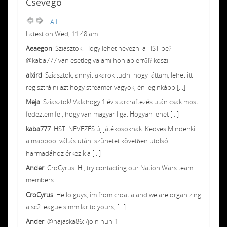
Csevegő
All
Latest on Wed, 11:48 am
Aeaegon
: Sziasztok! Hogy lehet nevezni a HST-be?
@kaba777 van esetleg valami honlap erről? köszi!
alxird
: Sziasztok, annyit akarok tudni hogy láttam, lehet itt
regisztrálni azt hogy streamer vagyok, én leginkább [...]
Meja
: Sziasztok! Valahogy 1 év starcraftezés után csak most
fedeztem fel, hogy van magyar liga. Hogyan lehet [...]
kaba777
: HST: NEVEZÉS új játékosoknak. Kedves Mindenki!
a mappool váltás utáni szünetet követően utolsó
harmadához érkezik a [...]
Ander
: CroCyrus: Hi, try contacting our Nation Wars team
members.
CroCyrus
: Hello guys, im from croatia and we are organizing
a sc2 league simmilar to yours, [...]
Ander
: @hajaska86: /join hun-1