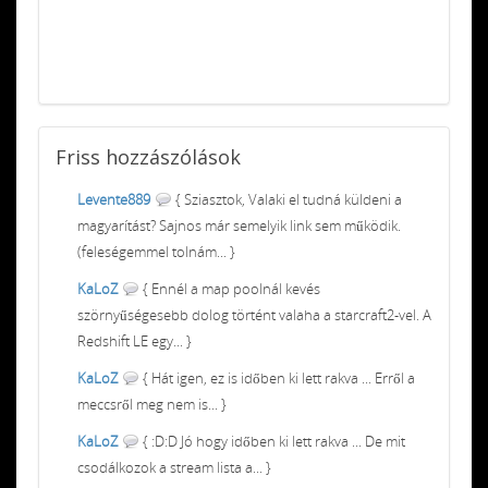
Friss
hozzászólások
Levente889
{ Sziasztok, Valaki el tudná küldeni a
magyarítást? Sajnos már semelyik link sem működik.
(feleségemmel tolnám... }
KaLoZ
{ Ennél a map poolnál kevés
szörnyűségesebb dolog történt valaha a starcraft2-vel. A
Redshift LE egy... }
KaLoZ
{ Hát igen, ez is időben ki lett rakva ... Erről a
meccsről meg nem is... }
KaLoZ
{ :D:D Jó hogy időben ki lett rakva ... De mit
csodálkozok a stream lista a... }