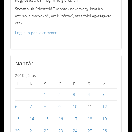
hogy ez az oldal még mindig él és [...]
Szvatopluk
: Sziasztok! Tudnátok nekem egy listát írni
azokról a map-okról, amik "zártak", azaz földi egységeket
csak [...]
Log in to post a comment.
Naptár
2010. július
H
K
S
C
P
S
V
1
2
3
4
5
6
7
8
9
10
11
12
13
14
15
16
17
18
19
20
21
22
23
24
25
26