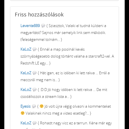
Friss
hozzászólások
Levente889
{ Sziasztok, Valaki el tudná küldeni a
magyarítást? Sajnos már semelyik link sem működik.
(feleségemmel tolnám... }
KaLoZ
{ Ennél a map poolnál kevés
szörnyűségesebb dolog történt valaha a starcraft2-vel. A
Redshift LE egy... }
KaLoZ
{ Hát igen, ez is időben ki lett rakva ... Erről a
meccsről meg nem is... }
KaLoZ
{ :D:D Jó hogy időben ki lett rakva ... De mit
csodálkozok a stream lista a... }
Eyesis
{
Jó volt újra végig olvasni a kommenteket
Valakinek nincs meg a video esetleg?... }
KaLoZ
{ Rohadt nagy vicc ez a terrun. Kéne már egy