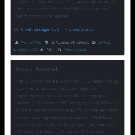
meglehetősen körülményes, főleg, ha a supply depotokon
túlról az ellen nagy erőkkel tüzel. Mit kel ilyenkor tenni?
Betörni bázisra banelingekkel!
Cikkek
,
Stratégia
,
VOD
Olvass tovább
Promie Motz
2010. július 30. péntek
.
Cikkek
,
Stratégia
,
VOD
1504
4 hozzászólás
Interjú Huskyval
Interjú Huskyval, melyben a Starcraft II VOD nézést, mint egy
új generációs „spectator sport”-ot mutatja be a
nagyérdeműnek. (nem tudom értelmesen magyarra
fordítani :)). Aki nézett már HD-től vagy Husky-tól VOD-ot, az
olvassa el, van benne pár érdekes infó. Aki meg nem ismeri
őket, az nézze meg őket rájuk YouTube-on. FRISSÍTÉS: És
még valami, ha már itt tartunk. Egy másik interjú Samwise
„Thor is here” Didier-rel, a Blizzard Art Directorával.