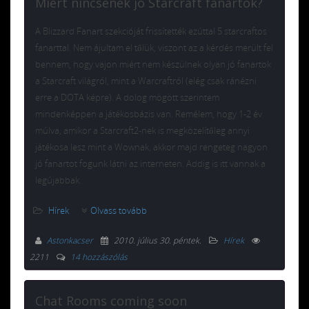
Miért nincsenek jó Starcraft fanartok?
A Blizzard Fanart szekcióját frissítették ezúttal 5 starcraftos
fanarttal. Nem ájultam el tőlük, viszont az a kérdés merült fel
bennem, hogy vajon miért nem készülnek olyan jó fanartok
a Starcraft világról, mint a Warcraftról (elég csak ránézni
erre a DOTA képre). A dolog mögött szerintem
mindenképpen a játékosbázis van. Remélem, hogy 1-2 év
múlva, amikor a Starcraft2-nek is megközelítőleg annyi
játékosa lesz mint a Wownak, akkor majd rengeteg nagyon
jó fanartot fogunk látni az interneten. Addig is itt vannak a
legújabbak.
Hírek
Olvass tovább
Astonkacser
2010. július 30. péntek
.
Hírek
2211
14 hozzászólás
Chat Rooms coming soon