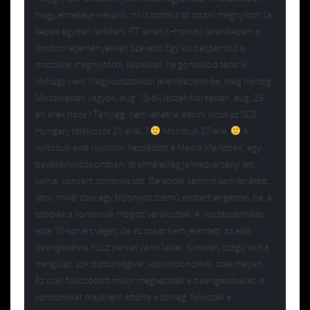
hogy elmesélje nekünk, mi is történt az ottani megnyitón: (a
képeit egyben letölteni ITT lehet) (+holnap jelentkezem a
londoni eseményekkel) Szevasz! Egy kis beszámoló a
moszkvai megnyitóról, képekkel, ha gondolod tedd ki.
(Amúgy nem Vlagyivosztokból jelentkeztem be, még mindig
Moszkvában vagyok, aug. 15-től leszek Koreában, aug. 25-
én érek haza.) Tényleg, nem lehetne eltolni kicsit az SC2
Hungary találkozót 21-éről..?
Mondjuk 27-ére.
A
nyitóbuli este nyolckor kezdődött a Media Marktban, egy
bevásárlóközpontban. Itt elméletileg jelmezverseny lett
volna, koncert, tombola stb. De ebből semmit sem lehetett
látni, mivel csak egy bizonyos számú embert engedtek be, a
többiek a kordonok mögött várakoztak. A visszaszámlálás
este 10-kor ért véget, de ez sokat nem jelentett, az első
beengedésre húsz percet várni kellet, tüntetés szagú volt a
hangulat, sok biztonságival, vaskordonokkal, szűk helyen.
Ez csak fokozódott mikor megkezdték a beengedéseket, a
kordonokat majdnem áttörte a tömeg, fokozták a