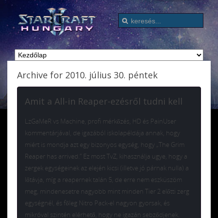
Archive for 2010. július 30. péntek
Amit a All-in Reaper-ezésről tudni kell
LzGaMeR vs Machine, profi mérkőzés, HD és PainUser
kommentárjával, de igazából iskolapéldája annak, hogy
miért is mondja azt egy bizonyos egység, hogy „The Grim
Reaper has arrived.” Ez most TvZ, kihasználja ugye, hogy a
zergek egységeinek az elején kicsi (illetve jó párnak nulla) a
lőtávja, míg a reapernek talán 5, de erre nem eszküszöm
meg, mindenesetre nagyobb mint minden Tier 2 előtti zerg
egységnél, és főleg Nitro Pack-el nagyon gyorsak, és
mikróval szintén elérhető, hogy ne igazán sebződjenek.