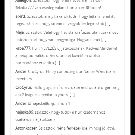
Aeaegon
: Sziasztok! Hogy lehet nevezni a HST-be?
@kaba777 van esetleg valami honlap erről? köszi!
alxird
: Sziasztok, annyit akarok tudni hogy láttam, lehet itt
regisztrálni azt hogy streamer vagyok, én leginkább [...]
Meja
: Sziasztok! Valahogy 1 év starcraftezés után csak most
fedeztem fel, hogy van magyar liga. Hogyan lehet [...]
kaba777
: HST: NEVEZÉS új játékosoknak. Kedves Mindenki!
a mappool váltás utáni szünetet követően utolsó
harmadához érkezik a [...]
Ander
: CroCyrus: Hi, try contacting our Nation Wars team
members.
CroCyrus
: Hello guys, im from croatia and we are organizing
a sc2 league simmilar to yours, [...]
Ander
: @hajaska86: /join hun-1
hajaska86
: sziasztok hogy tudok a hun csatornához
csatlakozni a játékban?
Astonkacser
: Sziasztok! Néha felnézek ide, mindig jó látni,