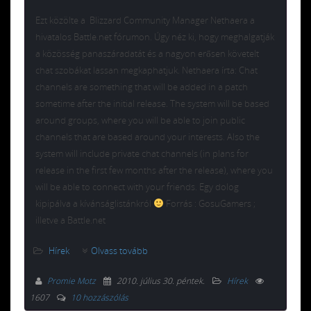
Ezt közölte a Blizzard Community Manager Nethaera a
hivatalos Battle.net fórumon. Úgy néz ki, hogy meghalgatják
a közösség panaszáradatát és a nagyon erősen követelt
chat szobákat lassan megkaphatjuk. Nethaera írta: Chat
channels are something that will be added in a patch
sometime after the initial release. The system will be based
around groups, where you will be able to join public
channels that are based around your interests. Also the
system will include private chat channels (in plans for
release in the first few months after the release), where you
will be able to connect with your friends. Egy dolog
kipipálva a kívánságlistánkról
Forrás : GosuGamers ;
illetve a Battle.net
Hírek
Olvass tovább
Promie Motz
2010. július 30. péntek
.
Hírek
1607
10 hozzászólás