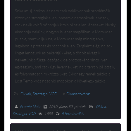
Soka az új játékos, és nem csak nekik vannak problémáik
bizonyos stratégiák ellen, hanem a bétásoknak is voltak,
csak nekik volt 3 hónapjuk kitalálni az ellen lépéseket. Husky
elmondja nekünk, hogyan is lehet megállítani a Marauder
push-t, mert valljuk be, a Marauder még mindig erős,
legalábbis protoss és roachok ellen. Zergként elég, ha sok
linget lehozunk és bekerítjük őket, a többit elvégzik
helyettünk a fürge jószágok, de protossként nincs ilyen
egységünk, ami csak úgy leverné őket, ha a terran jól játszik,
és folyamatosan mikrózza őket. Ekkor egy remek taktika a
Lost Templ-höz hasonló mapokon a következő taktika.
Cikkek
,
Stratégia
,
VOD
Olvass tovább
Promie Motz
2010. július 30. péntek
.
Cikkek
,
Stratégia
,
VOD
1630
9 hozzászólás