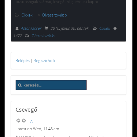
biztonságiak számát, levegőt alig lehetett kapni.
Cikkek
Olvass tovább
Astonkacser
2010. július 30. péntek
.
Cikkek
1477
7 hozzászólás
Belépés
|
Regisztráció
Csevegő
All
Latest on Wed, 11:48 am