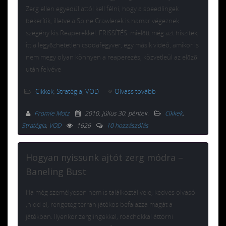
Zerg ellen egyedül attól kell félni, hogy a speedlingek
bekerítik, illetve a Spine Crawlerek is hamar végeznek
szegény kis Reaperekkel. FRISSÍTÉS: mielőtt még azt hiszitek,
itt a legyőzhetetlen csodafegyver, egy másik videó, amikor is
nem megy olyan könnyen a reaperezés, közvetleül az előző
után felvéve
Cikkek
,
Stratégia
,
VOD
Olvass tovább
Promie Motz
2010. július 30. péntek
.
Cikkek
,
Stratégia
,
VOD
1626
10 hozzászólás
Hogyan nyissunk ajtót zerg módra –
Baneling Bust
Ha még személyesen nem is találkoztál vele, kedves olvasó
,hidd el, rengeteg terran játékos befalazza magát a
játékban. Ilyenkor zerglingekkel, roachokkal áttörni