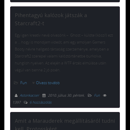
Pihentagyú kalózok játszák a
Starcraft2-t
Egy igen kreatív nevű olvasónk – Ghost – küldte (köszi!) ezt
a … hogy is mondjam videót, ami egy amolyan Gamers
Booty névre hallgató társaság szerzeménye, amelyben a
Starcraft2 szerepel valami kalóztörténetbe burkolva,
hunglish nyelven. Az elején a WTF érzés elmúlása után
végül van benne 2 jó poén.
Fun
Olvass tovább
Astonkacser
2010. július 30. péntek
.
Fun
1397
6 hozzászólás
Amit a Marauderek megállításáról tudni
kell, Protossként