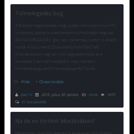
Túlmelegedés bug
A Blizzard megerősítette, hogy a játék menüiben nincs FPS
korlátozás, ezáltal a videókártyáink túlhajthatják magukat.
ÁM VAN MEGOLDÁS, igaz, kézi, de reméljük patch is érkezik
hozzá: A Documents (Dokumentumok)/StarCraft
II/Variables.txt-t meg kell nyitni Jegyzettömbbel és a
következő 2 sort kell hozzáadni, majd menteni:
frameratecapglue=30 frameratecap=60 Forrás
Hírek
Olvass tovább
Darc1n
2010. július 30. péntek
.
Hírek
1972
31 hozzászólás
Na de mi történt Moszkvában?
Petygrinder olvasónk jelentkezik egyenesen Moszkvából,