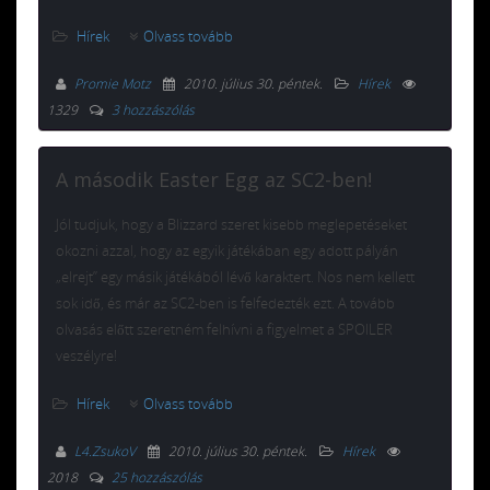
Hírek
Olvass tovább
Promie Motz
2010. július 30. péntek
.
Hírek
1329
3 hozzászólás
A második Easter Egg az SC2-ben!
Jól tudjuk, hogy a Blizzard szeret kisebb meglepetéseket
okozni azzal, hogy az egyik játékában egy adott pályán
„elrejt” egy másik játékából lévő karaktert. Nos nem kellett
sok idő, és már az SC2-ben is felfedezték ezt. A tovább
olvasás előtt szeretném felhívni a figyelmet a SPOILER
veszélyre!
Hírek
Olvass tovább
L4.ZsukoV
2010. július 30. péntek
.
Hírek
2018
25 hozzászólás