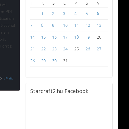
H
K
S
C
P
S
V
 will
a.m. PDT.
1
2
3
4
5
6
Situation
7
8
9
10
11
12
13
véletlenül
és nem
14
15
16
17
18
19
20
kal,
 Forrás:
21
22
23
24
25
26
27
28
29
30
31
Hírek
Starcraft2.hu
Facebook