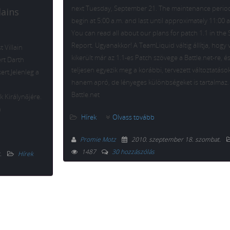
next Tuesday, September 21. The maintenance period
lains
begin at 5:00 a.m. and last until approximately 11:00 
You can read all about our plans for patch 1.1 in the 
Report. Ugyanakkor! A TeamLiquid váltig állítja, hogy 
 Villain
kikerült már az 1.1-es Patch szövege a Battle.net-re, 
rt Darth
teljesen egyezik meg a korábbi, tervezett változtatások
rt.Jelenleg a
hanem apró, de lényeges különbségeket is tartalmaz.
Battle.net
k Királynőjére.
n
Hírek
Olvass tovább
Promie Motz
2010. szeptember 18. szombat
.
1487
30 hozzászólás
.
Hírek