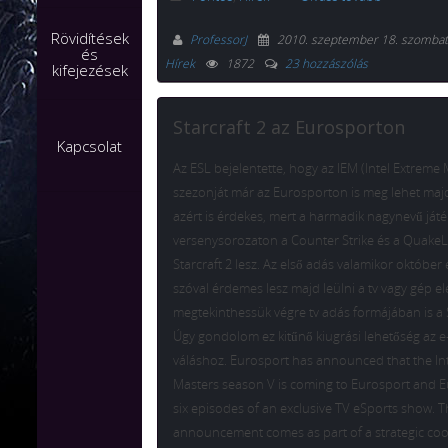
Rövidítések
ProfessorJ
2010. szeptember 18. szombat
és
Hírek
1872
23 hozzászólás
kifejezések
Starcraft 2 az Eurosporton
Kapcsolat
Az ESL bejelentette, hogy az IEM (Intel Extreme 
szezonját már az Eurosporton is meg lehet majd 
azért is érdekes, mert a harmadik nagynevű játé
versenysorozaton a Counter Strike és a QuakeLi
Starcraft 2 lesz. Az első adás valamikor október e
szóval érdemes lesz majd leülni a tv vagy gép e
megtekinthessük végre tv adás formájában is a St
Úgy gondolom ez kitűnő kiugrási lehetőség az e
váláshoz. Eurosport has announced that the In
Masters season V is coming to Eurosport and E
six episodes of an exclusive TV eSports show. 
announcement comes as part of a strategic co