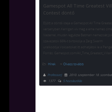
Gamespot All Time Greatest Vil
Contest döntő
Eljött a döntő ideje a Gamespot All Time Greatest
versenyben.Kerrigan vív meg a eme nemes címé
Vaderrel, miután legyőzte Batman nemezisét Joke
szavazatok 66%-t birtokolja a Zerg Swarm
uralkodója.Voksaitokat itt adhatjátok le a Pengé
Forrás: Gamespot.com/All_Time_Greatest_Villai
Hírek
Olvass tovább
ProfessorJ
2010. szeptember 18. szombat
1377
5 hozzászólás