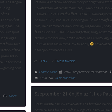
ort. The league
játszani. A koreaiak azonban már próbálgatják a szárn
cluding
Következzen két remek mérkőzés, GreenPine vs Bob, 
 of the
CellaWeRRa vs ButterflyEffect. UPDATE: Nemrég volt kin
be shown first
hasomló TvZ, BratOK vs. Mondragon. Én már megfel
languages. The
róla, de a kommentekben írták, így megérdemli, hogy i
 on Eurosport
felkerüljön :). UPDATE 2: Rávilágítottak, hogy rossz m
0 languages.
tettem ki másodiknak, amit akartam, az Huskytól egy m
tract from each
FruitSeller vs MakaPrime. thx to Atlasy
Következzen
 section of the
által ajánlott meccs HD-től.
s premiere in
Hírek
Olvass tovább
’re up for some
m Sk-gaming.com
Promie Motz
2010. szeptember 18. szombat
.
1838
24 hozzászólás
Szeptember 21-én jön az 1.1-es Pat
.
Hírek
FaLtY linkelte nekünk következőt: The first feature an
patch release for StarCraft II: Wings of Liberty will be 