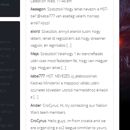
Latest on Wed, 11:48 am
Hírek
Aeaegon
: Sziasztok! Hogy lehet nevezni a HST-
be? @kaba777 van esetleg valami honlap
erről? köszi!
alxird
: Sziasztok, annyit akarok tudni hogy
láttam, lehet itt regisztrálni azt hogy streamer
ttam a
vagyok, én leginkább [...]
telműen a
Meja
: Sziasztok! Valahogy 1 év starcraftezés
ik, az
után csak most fedeztem fel, hogy van magyar
tor,
liga. Hogyan lehet [...]
1 db ebből
kaba777
: HST: NEVEZÉS új játékosoknak.
Roach-ok
Kedves Mindenki! a mappool váltás utáni
evésbé
szünetet követően utolsó harmadához érkezik
és a
a [...]
ire rossz
Ander
: CroCyrus: Hi, try contacting our Nation
át benne
Wars team members.
ég
CroCyrus
: Hello guys, im from croatia and we
meg vele
are organizing a sc2 league simmilar to yours,