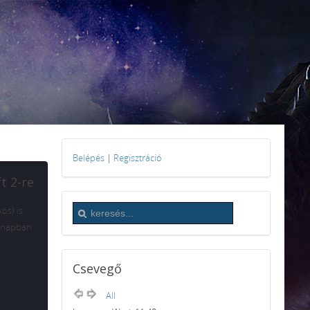
Belépés
|
Regisztráció
t 2-re
os) is
 hónapban
Csevegő
All