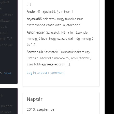
yaikat.
[...]
és
Ander
: @hajaska86: /join hun-1
t itt egy
hajaska86
: sziasztok hogy tudok a hun
edkeztem
csatornához csatlakozni a játékban?
de is
Astonkacser
: Sziasztok! Néha felnézek ide,
eccset
mindig jó látni, hogy ez az oldal még mindig él
ásik TvZ,
és [...]
 a sokak
Szvatopluk
: Sziasztok! Tudnátok nekem egy
listát írni azokról a map-okról, amik "zártak",
azaz földi egységeket csak [...]
Log in to post a comment.
Hírek
ch
Naptár
d balance
2010. szeptember
available