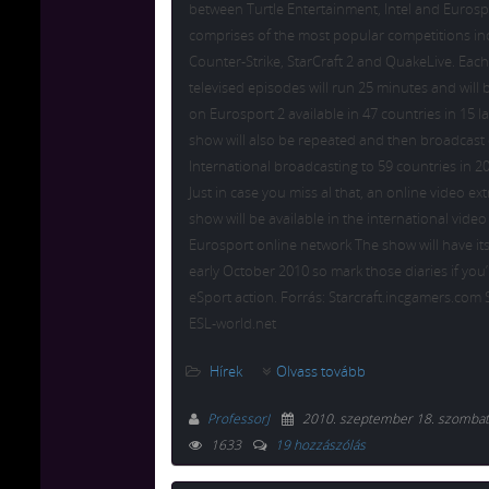
between Turtle Entertainment, Intel and Eurosp
comprises of the most popular competitions in
Counter-Strike, StarCraft 2 and QuakeLive. Each
televised episodes will run 25 minutes and will 
on Eurosport 2 available in 47 countries in 15 
show will also be repeated and then broadcast
International broadcasting to 59 countries in 2
Just in case you miss al that, an online video ex
show will be available in the international video
Eurosport online network The show will have it
early October 2010 so mark those diaries if you
eSport action. Forrás: Starcraft.incgamers.co
ESL-world.net
Hírek
Olvass tovább
ProfessorJ
2010. szeptember 18. szombat
1633
19 hozzászólás