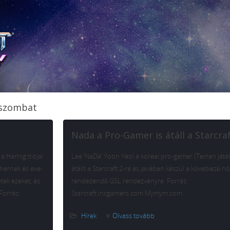
 szombat
Nada a Pro-Gamer is átáll a Starcraf
a Harnig trójai
Lee ‘NaDa’ Yoon Yeol a koreai pro-gamer (Terran játék
nchernek és exe-
átállt a Starcraft 2-re és javában készül a következő
tek ezeket, és
rendezendő GSL rendezvényre. Forrás:
Forrás:
Starcraft.incgamers.com Mymym.com
Hírek
Olvass tovább