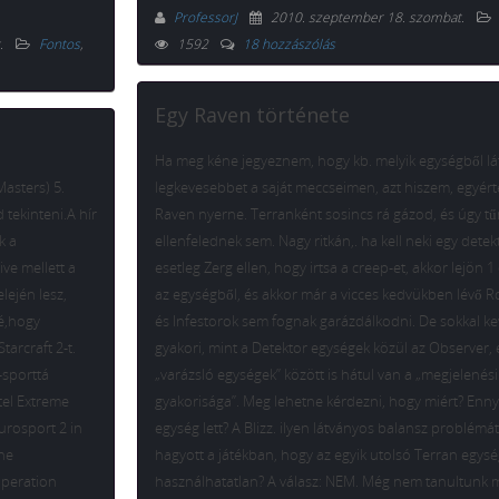
ProfessorJ
2010. szeptember 18. szombat
.
.
Fontos
,
1592
18 hozzászólás
Egy Raven története
Ha meg kéne jegyeznem, hogy kb. melyik egységből lá
Masters) 5.
legkevesebbet a saját meccseimen, azt hiszem, egyér
tekinteni.A hír
Raven nyerne. Terranként sosincs rá gázod, és úgy tűn
k a
ellenfelednek sem. Nagy ritkán,. ha kell neki egy detek
ve mellett a
esetleg Zerg ellen, hogy irtsa a creep-et, akkor lejön 
lején lesz,
az egységből, és akkor már a vicces kedvükben lévő 
lé,hogy
és Infestorok sem fognak garázdálkodni. De sokkal k
arcraft 2-t.
gyakori, mint a Detektor egységek közül az Observer, 
-sporttá
„varázsló egységek” között is hátul van a „megjelenési
tel Extreme
gyakorisága”. Meg lehetne kérdezni, hogy miért? Enny
urosport 2 in
egység lett? A Blizz. ilyen látványos balansz problém
The
hagyott a játékban, hogy az egyik utolsó Terran egys
operation
használhatatlan? A válasz: NEM. Még nem tanultunk 