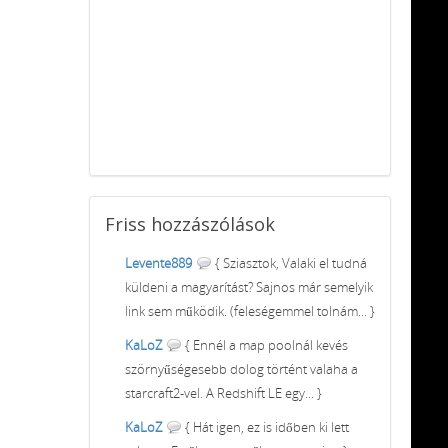
Friss
hozzászólások
Levente889
{ Sziasztok, Valaki el tudná
küldeni a magyarítást? Sajnos már semelyik
link sem működik. (feleségemmel tolnám... }
KaLoZ
{ Ennél a map poolnál kevés
szörnyűségesebb dolog történt valaha a
starcraft2-vel. A Redshift LE egy... }
KaLoZ
{ Hát igen, ez is időben ki lett