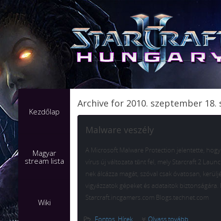
Archive for 2010. szeptember 18.
Kezdőlap
Malware veszély
A Microsoft Malware Protection jelentette, hogy 
Magyar
stream lista
vírus új változata tűnt fel, mely Starcraft 2 Lau
nek álcázza magát, szóval csak óvatosan, kerüljé
vigyázzatok gépeket és adataitok biztonságára. 
Starcraft.incgamers.com Blogs.technet.com
Wiki
Fontos
,
Hírek
Olvass tovább