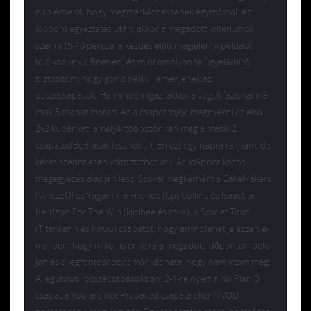
nap érne rá, hogy megmérkőzhessenek egymással. Az
időpont egyeztetés után, akkor a megadott kritériumok
szerint (5-10 perccel a kezdés előtt megjelenni például)
találkozunk a Bnet-en, és mint amolyan felügyelő/bíró
biztosítom, hogy gond nélkül lemenjenek az
összecsapások. Ha minden igaz, akkor a végső fázisnál már
csak 3 csapat marad. Az a csapat fogja megnyerni az első
2v2 kupánkat, amelyik többször veri meg a másik 2
csapatot(Bo3-asak lesznek …). Én ezt egy napra raknám, de
kérés szerint ezen változtathatunk. Az időpont közös
megegyezés alapján lesz! Szóval megkérném a CakeMakers
(VinczeOI és Yagami), a Friends (Cpt.Collins és Isaac), a
Kerrigan For The Win (kjolbee és csko), a Scarlet Titan
(Titankahn és Kiruu) csapatot, hogy amint lehet jelezzen e-
mailben, hogy mikor is érne rá a megadott időponton belül.
Jah és a legfontosabbat már két hete, hogy nem írtam meg:
A legutóbbi összecsapásokban: 2-1-re nyert a No Plan B
csapat a You are not Prepared csapata ellen! (VOD