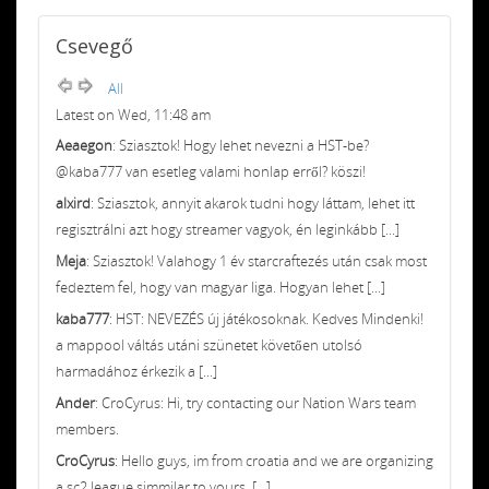
Csevegő
All
Latest on Wed, 11:48 am
Aeaegon
: Sziasztok! Hogy lehet nevezni a HST-be?
@kaba777 van esetleg valami honlap erről? köszi!
alxird
: Sziasztok, annyit akarok tudni hogy láttam, lehet itt
regisztrálni azt hogy streamer vagyok, én leginkább [...]
Meja
: Sziasztok! Valahogy 1 év starcraftezés után csak most
fedeztem fel, hogy van magyar liga. Hogyan lehet [...]
kaba777
: HST: NEVEZÉS új játékosoknak. Kedves Mindenki!
a mappool váltás utáni szünetet követően utolsó
harmadához érkezik a [...]
Ander
: CroCyrus: Hi, try contacting our Nation Wars team
members.
CroCyrus
: Hello guys, im from croatia and we are organizing
a sc2 league simmilar to yours, [...]