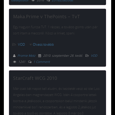
GalaxyEditor
2076
25 hozzászólás
Maka.Prime v ThePoints – TvT
Egy nagyon furcsa TvT. 1 részes, a tovább gomb után pár
sort írtam a meccsről. Köszi a linket, spani.
VOD
Olvass tovább
Promie Motz
2010. szeptember 28. kedd
.
VOD
1241
1 Comment
StarCraft WCG 2010
Már csak két napot kell aludni, és kezdetét veszi az idei Los
Angeles-ben megrendezett WCG. Idén 4 csoportra lettek
bontva a játékosok, a csoportokon belül mindenki játszik
mindenkivel bo1 rendszerben, és a legjobb 2 játékos jut
tovább a top8-as döntőbe. A legjobb 8 már bo3