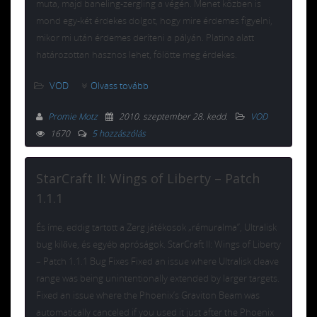
muta, majd baneling-zergling a végén. Menet közben is
mond egy-két érdekes dolgot, hogy mire érdemes figyelni,
mikor mi után érdemes deríteni a pályán. Platina alatt
határozottan hasznos lehet, fölötte meg érdekes.
VOD
Olvass tovább
Promie Motz
2010. szeptember 28. kedd
.
VOD
1670
5 hozzászólás
StarCraft II: Wings of Liberty – Patch
1.1.1
És íme, eddig tartott a Zerg játékosok „rémuralma”, Ultralisk
bug kilőve, és egyéb apróságok. StarCraft II: Wings of Liberty
– Patch 1.1.1 Bug Fixes Fixed an issue where Ultralisk cleave
range was being unintentionally extended by larger targets.
Fixed an issue where the Phoenix’s Graviton Beam was
automatically canceled if you used it just after the Phoenix