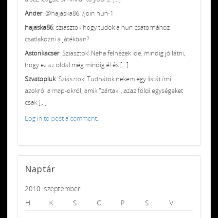
Ander
: @hajaska86: /join hun-1
hajaska86
: sziasztok hogy tudok a hun csatornához
csatlakozni a játékban?
Astonkacser
: Sziasztok! Néha felnézek ide, mindig jó látni,
hogy ez az oldal még mindig él és [...]
Szvatopluk
: Sziasztok! Tudnátok nekem egy listát írni
azokról a map-okról, amik "zártak", azaz földi egységeket
csak [...]
Log in to post a comment.
Naptár
2010. szeptember
H
K
S
C
P
S
V