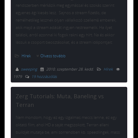
rendszerben mérkőzik meg egymással és szokás szerint
egyenes ági kiesés lesz. Sajnos a stream fizetős, de
remélhetőleg lesznek olyan vállalkozó szellemű emberek,
akik majd a stream adását ingyen restreamelik. Ha ilyet
találok, arról azonnal ki fogok rakni egy hírt. Na és akkor
lássuk a csoport beosztásokat, és a stream időpontjait:
Hírek
Olvass tovább
sweeping
2010. szeptember 28. kedd
.
Hírek
1979
19 hozzászólás
Zerg Tutorials: Muta, Baneling vs
Terran
Nem mondom, hogy ez egy izgalmas meccs lenne, ez egy
oktató film, ahol HD a saját megszokott, Terran elleni
buildjét mutatja be, ami sorrendben kb. speedlingek, mass