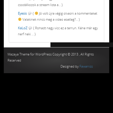
csodálkozok a stream lista a... }
Eyesis
{
Jó volt újra végig olvasni a kommenteket
Valakinek nincs meg a video esetleg?... }
KaLoZ
{ Rohadt nagy vicc ez a terrun. Kéne már egy
nerf neki ... }
Chiptuning MMC Autochip
Chiptunin
Mazaya Theme for WordPress Copyright © 2013 , All Rights
Reserved
Designed by
Fawaniss