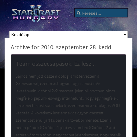
Archive for 2010. szeptember 28. kedd
Team összecsapások: Ez lesz…
Sajnos nem jött össze a dolog, amit terveztem a
Gamestarnál, ezért máshogyan fogjuk most már
levezényelni a többi 2v2 meccset. Jelen pillanatban nincs
megfelelő gépünk és/vagy internetünk, hogy egy megfelelő
streamet biztosítsunk nektek, ezért marad az utólagos VOD
készítés. A következő lesz ennek az agyon cseszett
szerencsétlenül járt kupának a további menete: Ezen a
héten péntek (Október 1-jén) és szombat (Október 2-án)
estére várom a többi négy csapat jelentkezését, hogy melyik