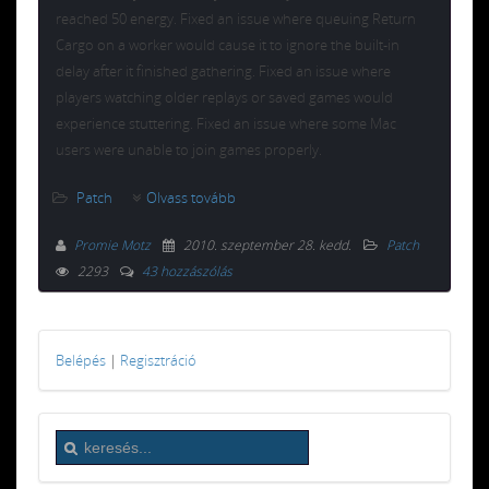
reached 50 energy. Fixed an issue where queuing Return
Cargo on a worker would cause it to ignore the built-in
delay after it finished gathering. Fixed an issue where
players watching older replays or saved games would
experience stuttering. Fixed an issue where some Mac
users were unable to join games properly.
Patch
Olvass tovább
Promie Motz
2010. szeptember 28. kedd
.
Patch
2293
43 hozzászólás
Belépés
|
Regisztráció