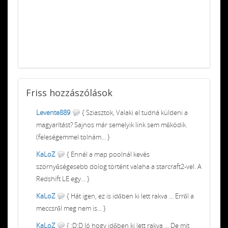
Friss
hozzászólások
Levente889
{ Sziasztok, Valaki el tudná küldeni a
magyarítást? Sajnos már semelyik link sem működik.
(feleségemmel tolnám... }
KaLoZ
{ Ennél a map poolnál kevés
szörnyűségesebb dolog történt valaha a starcraft2-vel. A
Redshift LE egy... }
KaLoZ
{ Hát igen, ez is időben ki lett rakva ... Erről a
meccsről meg nem is... }
KaLoZ
{ :D:D Jó hogy időben ki lett rakva ... De mit