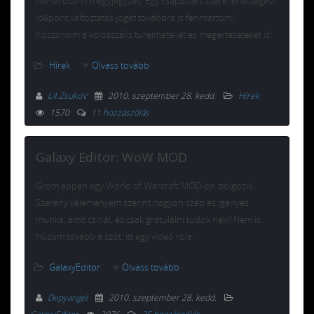
hamarosan!) megyjegyzés: Egy csapattárs csere lehetséges!
Időpont változtatás jogát továbbra is fenntartom!
Köszönöm a kolosszális türelmeteket és megértéseteket is!
Hírek
Olvass tovább
L4.ZsukoV
2010. szeptember 28. kedd
.
Hírek
1570
11 hozzászólás
Galaxy Editor: WoW MOD
Grom éppen egy World of Warcraft MOD-on dolgozik.
Szerény véleményem szerint nagyon szép és igényes
munka, amit csinál, és csak gratulálni tudok neki! Nem is
húzom tovább a szót, itt egy videó róla:
GalaxyEditor
Olvass tovább
Depyangel
2010. szeptember 28. kedd
.