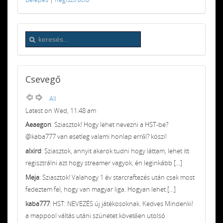
Csevegő
All
Latest on Wed, 11:48 am
Aeaegon
: Sziasztok! Hogy lehet nevezni a HST-be?
@kaba777 van esetleg valami honlap erről? köszi!
alxird
: Sziasztok, annyit akarok tudni hogy láttam, lehet itt
regisztrálni azt hogy streamer vagyok, én leginkább [...]
Meja
: Sziasztok! Valahogy 1 év starcraftezés után csak most
fedeztem fel, hogy van magyar liga. Hogyan lehet [...]
kaba777
: HST: NEVEZÉS új játékosoknak. Kedves Mindenki!
a mappool váltás utáni szünetet követően utolsó