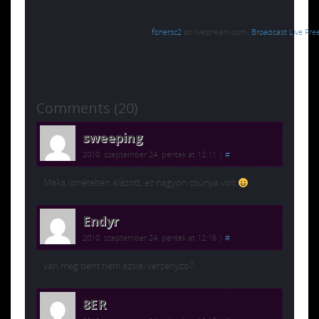
fishersc2
on livestream.com.
Broadcast Live Fre
Comments (20)
sweeping
2010. szeptember 24. péntek at 12:11
|
#
Maka ismételten alázott, ez nagyon csúnya volt
Endyr
2010. szeptember 24. péntek at 12:16
|
#
van meg bent nem azsiai versenyzo?
8ER