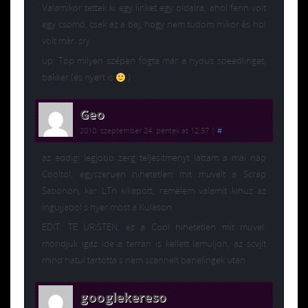
Valamikor tettek ki egy linket egy oldalra, ahol fenn volt
egy csomó, csak az a baj, hogy nem tudom mikor és hol
volt már. sry
up: Top milyen szépen fogta már a nydus speedlinget,
bakker (és nyert is
)
Geo
2010. szeptember 24. péntek at 12:57
|
#
az eddigi legjobb zerg teljesitmenyt lattam a mai nap
Cooltol, egyszeruen hihetetlen mit muvelt a Scrap
Sationon, kar LTn kikapott, remelem valamit kihuz az
ingujjabol s nyer most a Kulason.
EDIT: TE URISTEN, ez a Cool hihetetlen mit muvel.
mondjuk igaz ide a terran is kellett lamuljon, az scvjit
mind hatul tartotta s nem scannelt banelingek utan
googlekereso