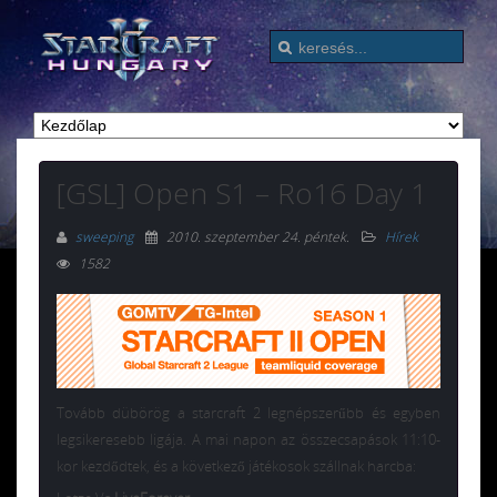
[GSL] Open S1 – Ro16 Day 1
sweeping
2010. szeptember 24. péntek
.
Hírek
1582
Tovább dübörög a starcraft 2 legnépszerűbb és egyben
legsikeresebb ligája. A mai napon az összecsapások 11:10-
kor kezdődtek, és a következő játékosok szállnak harcba: