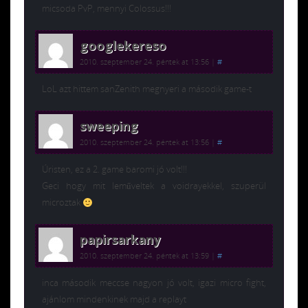
micsoda PvP, mennyi Colossus!!!
googlekereso
2010. szeptember 24. péntek at 13:56
|
#
LoL azt hittem sanZenith megnyeri a második game-t
sweeping
2010. szeptember 24. péntek at 13:56
|
#
Úristen, ez a 2. game baromi jó volt!!!
Geci hogy mit leműveltek a voidrayekkel, szuperül
microztak
papirsarkany
2010. szeptember 24. péntek at 13:59
|
#
inca második meccse nagyon jó volt, igazi micro fight,
ajánlom mindenkinek majd a replayt