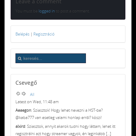
Leave a comment
You must be
logged in
to post a comment.
Belépés
|
Regisztráció
Csevegő
All
Latest on Wed, 11:48 am
Aeaegon
: Sziasztok! Hogy lehet nevezni a HST-be?
@kaba777 van esetleg valami honlap erről? köszi!
alxird
: Sziasztok, annyit akarok tudni hogy láttam, lehet itt
regisztrálni azt hogy streamer vagyok, én leginkább [...]