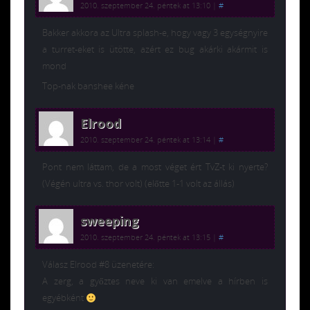
2010. szeptember 24. péntek at 13:10
|
#
Bakker akkora az Ultra splash-e, hogy vagy 3 egységnyire
a turret-eket is ütötte, azért ez bug akárki akármit is
mond
Top-nak banshee kéne
Elrood
2010. szeptember 24. péntek at 13:14
|
#
Pont nem láttam, de a most véget ért TvZ-t ki nyerte?
(Végén ultra vs. thor volt) (előtte 1-1 volt az állás)
sweeping
2010. szeptember 24. péntek at 13:15
|
#
Válasz Elrood #8 üzenetére:
A zerg, a győztes neve ki van emelve a hírben is
egyébként