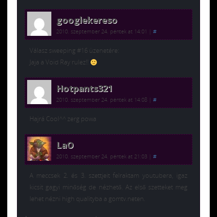
googlekereso
2010. szeptember 24. péntek at 14:01
|
#
Válasz sweeping #16 üzenetére:
Jaja a Void Ray rulez!!
Hotpants321
2010. szeptember 24. péntek at 14:08
|
#
Hajrá Cool^^ zerg powa
LaO
2010. szeptember 24. péntek at 21:03
|
#
A meccsek 2. és 3. szettjeit felraktam youtubera, igaz
kicsit gagyi minőség de nézhető. Az első szetteket meg
lehet nézni high qualityba a gomtv.neten.