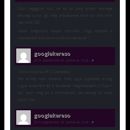
Cool nagggyon tud, de ez az ultra splash damage
tényleg durva. Így még erősebbnek tűnik az ultra mint
nerf előtt :DD
Valaki megtudná nekem mondani, hogy ezekből a
meccsekből lesznek-e nyilvános replay-ek ?
googlekereso
2010. szeptember 24. péntek at 13:24
|
#
Válasz Xiccdrow #12 üzenetére:
Hát elvileg nem lehetne, mert ugye jogvédett anyag
(ugye streamért és a felvételek megnézéséért is fizetni
kell, azon meg ott a kommentár), de valszeg vki majd
csinál róla
googlekereso
2010. szeptember 24. péntek at 13:40
|
#