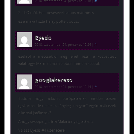
2010. szeptember 24. péntek at 12:18
|
#
2: TLO múlt heti kiesésével sajnos már nincs
ez a maka tiszta harry potter, bocs..
Eyesis
2010. szeptember 24. péntek at 12:24
|
#
ezekrol a meccsekrol meg lehet nezni a kozvetitest
valahogy? Marmint nem eloben, hanem kesobb…
googlekereso
2010. szeptember 24. péntek at 12:44
|
#
Tudom, hogy nekünk európaiaknak minden ázsiai
egyforma, de nektek is tényleg „nagyon” egyformák ezek
a koreai játékosok?
Ahogy sweeping is írta Maka tényleg alázott.
Válasz Eyesis #4 üzenetére: