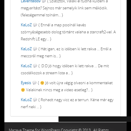
Levente889
{ Sziasztok, Valaki el tudná küldeni a
magyarítást? Sajnos már semelyik link sem működik.
(feleségemmel tolnám... }
KaLoZ
{ Ennél a map poolnál kevés
szörnyűségesebb dolog történt valaha a starcraft2-vel. A
Redshift LE egy... }
KaLoZ
{ Hát igen, ez is időben ki lett rakva ... Erről a
meccsről meg nem is... }
KaLoZ
{ :D:D Jó hogy időben ki lett rakva ... De mit
csodálkozok a stream lista a... }
Eyesis
{
Jó volt újra végig olvasni a kommenteket
Valakinek nincs meg a video esetleg?... }
KaLoZ
{ Rohadt nagy vicc ez a terrun. Kéne már egy
nerf neki ... }
Chiptuning MMC Autochip
Chiptunin
Mazaya Theme for WordPress Copyright © 2013 , All Rights