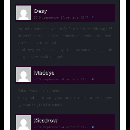
Desy
2010. szeptember 24. péntek at 13:17
|
#
top mi a bánatér expelt még 2t miután megölt vagy 15
dronet? omg… simán lebiozhatta volna ha nem
vicceskedik a thorokkal.
cool meg remélem megnyeri a tournamentet, legjobb
zerg, és szeressük a zergeket.
Madeye
2010. szeptember 24. péntek at 13:18
|
#
Válasz Eyesis #4 üzenetére:
A legtöbb fent van youtube-on, nem tudom milyen
gyorsan rakják fel a maiakat.
Xiccdrow
2010. szeptember 24. péntek at 13:22
|
#