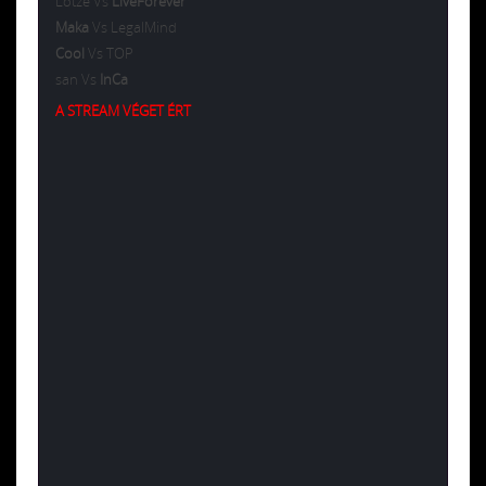
Lotze Vs
LiveForever
Maka
Vs LegalMind
Cool
Vs TOP
san Vs
InCa
A STREAM VÉGET ÉRT