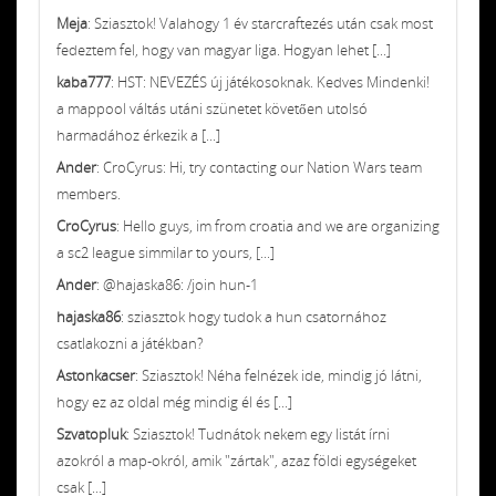
Meja
: Sziasztok! Valahogy 1 év starcraftezés után csak most
fedeztem fel, hogy van magyar liga. Hogyan lehet [...]
kaba777
: HST: NEVEZÉS új játékosoknak. Kedves Mindenki!
a mappool váltás utáni szünetet követően utolsó
harmadához érkezik a [...]
Ander
: CroCyrus: Hi, try contacting our Nation Wars team
members.
CroCyrus
: Hello guys, im from croatia and we are organizing
a sc2 league simmilar to yours, [...]
Ander
: @hajaska86: /join hun-1
hajaska86
: sziasztok hogy tudok a hun csatornához
csatlakozni a játékban?
Astonkacser
: Sziasztok! Néha felnézek ide, mindig jó látni,
hogy ez az oldal még mindig él és [...]
Szvatopluk
: Sziasztok! Tudnátok nekem egy listát írni
azokról a map-okról, amik "zártak", azaz földi egységeket
csak [...]