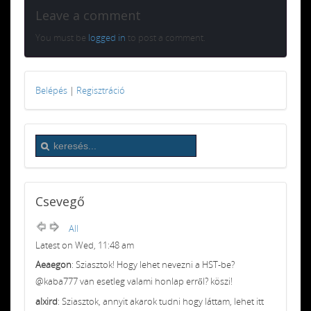
Leave a comment
You must be
logged in
to post a comment.
Belépés
|
Regisztráció
Csevegő
All
Latest on Wed, 11:48 am
Aeaegon
: Sziasztok! Hogy lehet nevezni a HST-be?
@kaba777 van esetleg valami honlap erről? köszi!
alxird
: Sziasztok, annyit akarok tudni hogy láttam, lehet itt