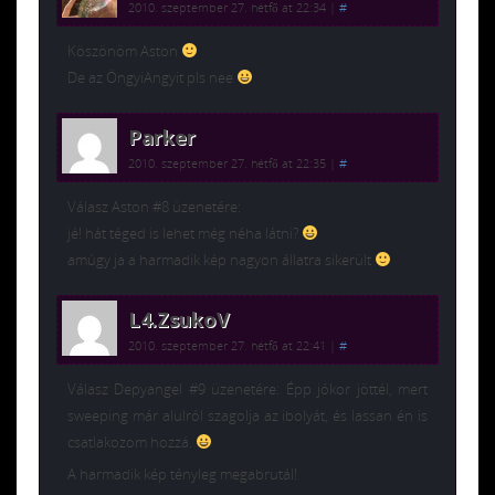
2010. szeptember 27. hétfő at 22:34
|
#
Köszönöm Aston
De az ÖngyiAngyit pls nee
Parker
2010. szeptember 27. hétfő at 22:35
|
#
Válasz Aston #8 üzenetére:
jé! hát téged is lehet még néha látni?
amúgy ja a harmadik kép nagyon állatra sikerült
L4.ZsukoV
2010. szeptember 27. hétfő at 22:41
|
#
Válasz Depyangel #9 üzenetére: Épp jókor jöttél, mert
sweeping már alulról szagolja az ibolyát, és lassan én is
csatlakozom hozzá.
A harmadik kép tényleg megabrutál!