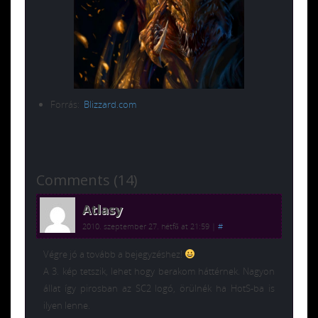
Forrás:
Blizzard.com
Comments (14)
Atlasy
2010. szeptember 27. hétfő at 21:59
|
#
Végre jó a tovább a bejegyzéshez!
A 3. kép tetszik, lehet hogy berakom háttérnek. Nagyon
állat így pirosban az SC2 logó, örülnék ha HotS-ba is
ilyen lenne.