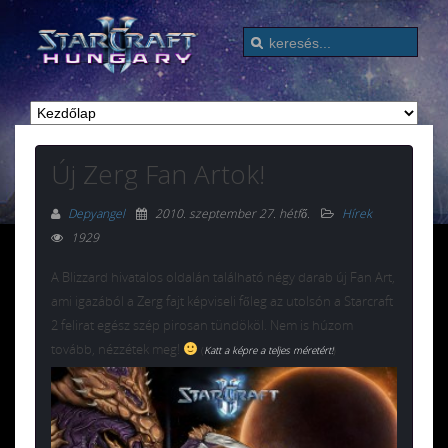
Új Zerg Fan Artok!
Depyangel
2010. szeptember 27. hétfő
.
Hírek
1929
A Blizzard hivatalos oldalán található négy darab új Fan Art,
ami igazából a Zerg fajt képviseli főleg az utolsón a Starcraft
2 felirat egész szép pirosan tündököl. Nem is húzom
tovább, nézzétek meg!
(
Katt a képre a teljes méretért!
)