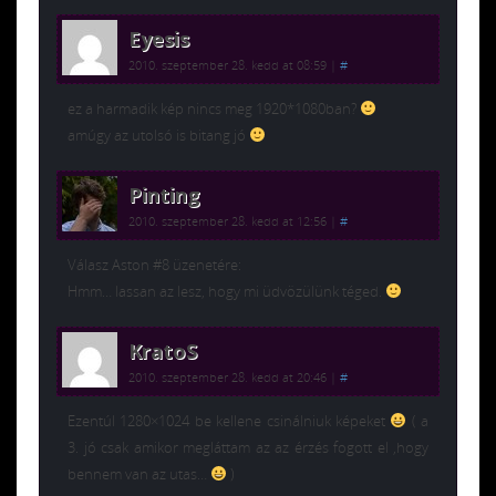
Eyesis
2010. szeptember 28. kedd at 08:59
|
#
ez a harmadik kép nincs meg 1920*1080ban?
amúgy az utolsó is bitang jó
Pinting
2010. szeptember 28. kedd at 12:56
|
#
Válasz Aston #8 üzenetére:
Hmm… lassan az lesz, hogy mi üdvözülünk téged.
KratoS
2010. szeptember 28. kedd at 20:46
|
#
Ezentúl 1280×1024 be kellene csinálniuk képeket
( a
3. jó csak amikor megláttam az az érzés fogott el ,hogy
bennem van az utas…
)