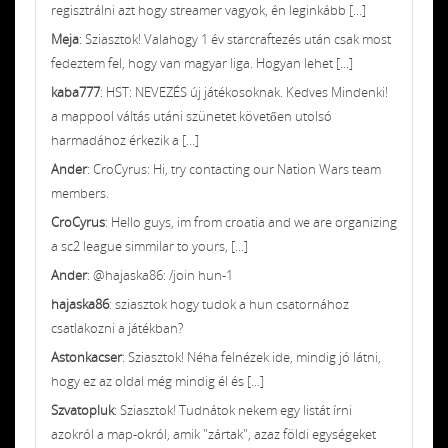
regisztrálni azt hogy streamer vagyok, én leginkább [...]
Meja
: Sziasztok! Valahogy 1 év starcraftezés után csak most
fedeztem fel, hogy van magyar liga. Hogyan lehet [...]
kaba777
: HST: NEVEZÉS új játékosoknak. Kedves Mindenki!
a mappool váltás utáni szünetet követően utolsó
harmadához érkezik a [...]
Ander
: CroCyrus: Hi, try contacting our Nation Wars team
members.
CroCyrus
: Hello guys, im from croatia and we are organizing
a sc2 league simmilar to yours, [...]
Ander
: @hajaska86: /join hun-1
hajaska86
: sziasztok hogy tudok a hun csatornához
csatlakozni a játékban?
Astonkacser
: Sziasztok! Néha felnézek ide, mindig jó látni,
hogy ez az oldal még mindig él és [...]
Szvatopluk
: Sziasztok! Tudnátok nekem egy listát írni
azokról a map-okról, amik "zártak", azaz földi egységeket