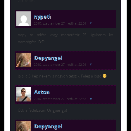
zsír képek.
nypeti
2010. szeptember 27. hétfő at 22:01
|
#
depy te mióta vagy moderátór ?? úgylátom kb
nemrégóta :D:D
Depyangel
2010. szeptember 27. hétfő at 22:01
|
#
Jaja, a 3. kép nekem is nagyon tetszik. Főleg a lógó
Aston
2010. szeptember 27. hétfő at 22:33
|
#
Üdv a fedélzeten Öngyiangyi!
Depyangel