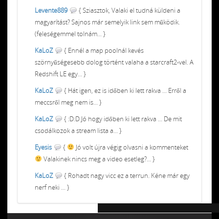
Levente889
{ Sziasztok, Valaki el tudná küldeni a
magyarítást? Sajnos már semelyik link sem működik.
(feleségemmel tolnám... }
KaLoZ
{ Ennél a map poolnál kevés
szörnyűségesebb dolog történt valaha a starcraft2-vel. A
Redshift LE egy... }
KaLoZ
{ Hát igen, ez is időben ki lett rakva ... Erről a
meccsről meg nem is... }
KaLoZ
{ :D:D Jó hogy időben ki lett rakva ... De mit
csodálkozok a stream lista a... }
Eyesis
{
Jó volt újra végig olvasni a kommenteket
Valakinek nincs meg a video esetleg?... }
KaLoZ
{ Rohadt nagy vicc ez a terrun. Kéne már egy
nerf neki ... }
Chiptuning MMC Autochip
Chiptunin