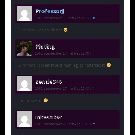
ProfessorJ
2010. szeptember 27. hétfő at 21:59
|
#
A harmadik olyan Alienes
Pinting
2010. szeptember 27. hétfő at 22:00
|
#
A harmadikból lehetne csinálni egy jó háttérképet.
Zentie346
2010. szeptember 27. hétfő at 22:00
|
#
for the swarm
inkwizitor
2010. szeptember 27. hétfő at 22:01
|
#