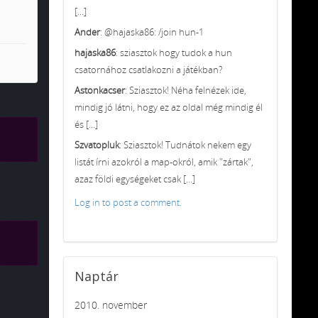
[...]
Ander
: @hajaska86: /join hun-1
hajaska86
: sziasztok hogy tudok a hun
csatornához csatlakozni a játékban?
Astonkacser
: Sziasztok! Néha felnézek ide,
mindig jó látni, hogy ez az oldal még mindig él
és [...]
Szvatopluk
: Sziasztok! Tudnátok nekem egy
listát írni azokról a map-okról, amik "zártak",
azaz földi egységeket csak [...]
Log in to post a comment.
Naptár
2010. november