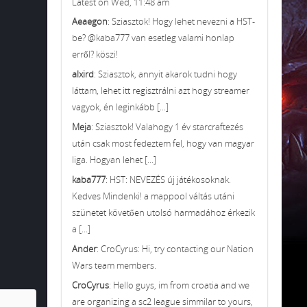
Latest on Wed, 11:48 am
Aeaegon
: Sziasztok! Hogy lehet nevezni a HST-
be? @kaba777 van esetleg valami honlap
erről? köszi!
alxird
: Sziasztok, annyit akarok tudni hogy
láttam, lehet itt regisztrálni azt hogy streamer
vagyok, én leginkább [...]
Meja
: Sziasztok! Valahogy 1 év starcraftezés
után csak most fedeztem fel, hogy van magyar
liga. Hogyan lehet [...]
kaba777
: HST: NEVEZÉS új játékosoknak.
Kedves Mindenki! a mappool váltás utáni
szünetet követően utolsó harmadához érkezik
a [...]
Ander
: CroCyrus: Hi, try contacting our Nation
Wars team members.
CroCyrus
: Hello guys, im from croatia and we
are organizing a sc2 league simmilar to yours,