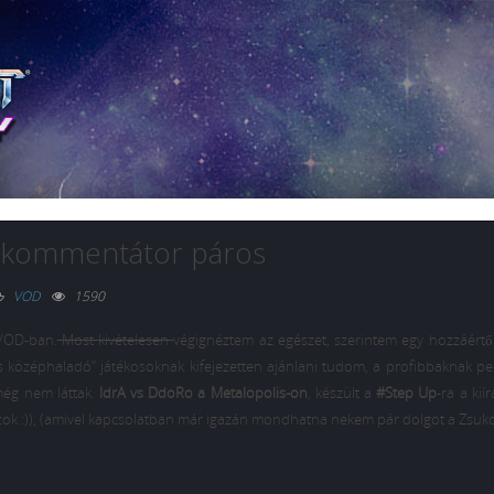
 kommentátor páros
VOD
1590
VOD-ban.
Most kivételesen
végignéztem az egészet, szerintem egy hozzáértő
s középhaladó” játékosoknak kifejezetten ajánlani tudom, a profibbaknak ped
ég nem láttak.
IdrA vs DdoRo a Metalopolis-on
, készült a
#Step Up
-ra a kií
cok :)), (amivel kapcsolatban már igazán mondhatna nekem pár dolgot a Zsukov