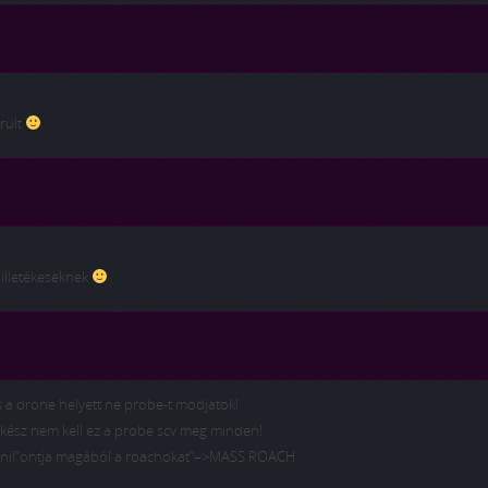
rült
illetékeseknek
és a drone helyett ne probe-t modjatok!
 kész nem kell ez a probe scv meg minden!
yomni!”ontja magából a roachokat”–>MASS ROACH