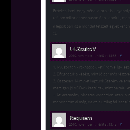
Érdekes látni hogy néha a prok is ugyanoly
utálom mikor ehhez hasonlóan kapok ki, mert e
a legjobban az a mondat tetszett egyébként 
xD
L4.ZsukoV
2010. november 1. hétfő at 13:36
|
#
1. Nyugodtan kirakhatod őket Promie. Így leg
2. Elfogadtuk a késést, mint jó pár más résztve
3. Összesen 14 művet kaptunk.Szerény vélemény
mert igen jó VOD-ok készültek, mint például ez
+ Az eredmény hirdetés várhatóan ezen a hé
mondhatom el még, de az is utólag fel lesz tü
Requiem
2010. november 1. hétfő at 13:48
|
#