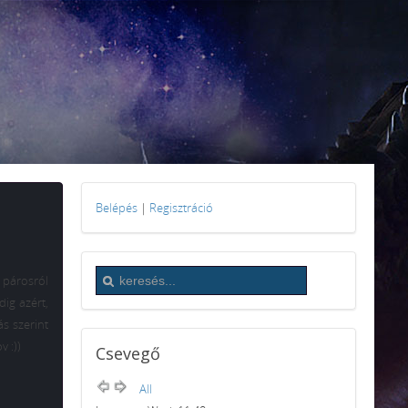
Belépés
|
Regisztráció
 párosról
ig azért,
rás szerint
 :))
Csevegő
All