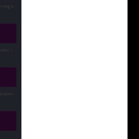
zd meg a
átor :/.
jövőben