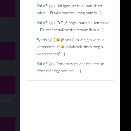
KaLoZ
{ Hát igen, ez is időben ki lett
rakva ... Erről a meccsről meg nem is... }
KaLoZ
{ :D:D Jó hogy időben ki lett rakva
... De mit csodálkozok a stream lista a... }
Eyesis
{
Jó volt újra végig olvasni a
kommenteket
Valakinek nincs meg a
video esetleg?... }
KaLoZ
{ Rohadt nagy vicc ez a terrun.
Kéne már egy nerf neki ... }
Army-ba