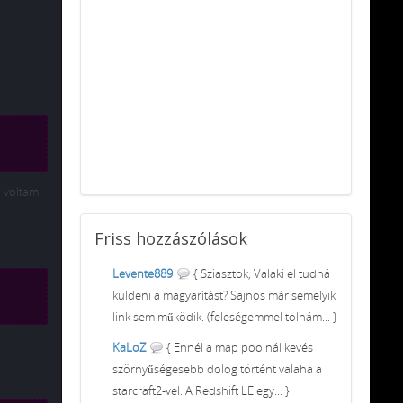
m voltam
Friss
hozzászólások
Levente889
{ Sziasztok, Valaki el tudná
küldeni a magyarítást? Sajnos már semelyik
link sem működik. (feleségemmel tolnám... }
KaLoZ
{ Ennél a map poolnál kevés
szörnyűségesebb dolog történt valaha a
starcraft2-vel. A Redshift LE egy... }