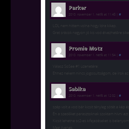
Parker
2010. november 1. hétfő at 11:48
|
#
LOL nem hittem volna hogy Idra kikap.
Grat srácok nagyon jó kis vod élvezhetőre sike
Promie Motz
2010. november 1. hétfő at 11:54
|
#
Válasz SoSee #1 üzenetére:
Ehhez nekem nincs jogosultságom, de írok az 
Sabika
2010. november 1. hétfő at 12:02
|
#
szép volt a vod bár kicsit tényleg sötét a kép 
Én a szedőket parasztoknak szoktam hívni azt
Kicsit lehetne sc2-es kifejezéseket is belen
Meg ilyenek.