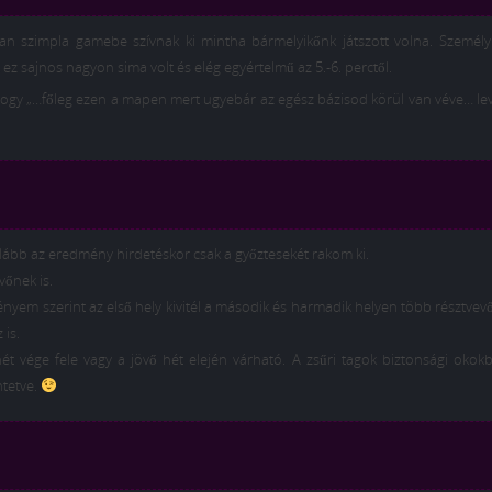
an szimpla gamebe szívnak ki mintha bármelyikőnk játszott volna. Személy 
z sajnos nagyon sima volt és elég egyértelmű az 5.-6. perctől.
hogy „…főleg ezen a mapen mert ugyebár az egész bázisod körül van véve… le
alább az eredmény hirdetéskor csak a győztesekét rakom ki.
vőnek is.
em szerint az első hely kivitél a második és harmadik helyen több résztvevő 
 is.
t vége fele vagy a jövő hét elején várható. A zsűri tagok biztonsági okok
ntetve.