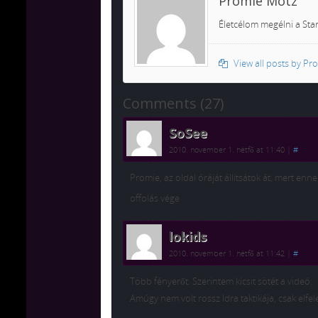
Promie Motz
Életcélom megélni a Star
View all posts by P
Comments (27)
SoSee
2010. november 1. hétfő at 11:40
|
#
Promie, az oldal óráját állítsátok át, mert en
offolás vége
lokids
2010. november 1. hétfő at 11:42
|
#
Több fényerőt. Szerintem kicsit sötét a videó.
Amúgy nem volt rossz Idra taktikája, csak elfel