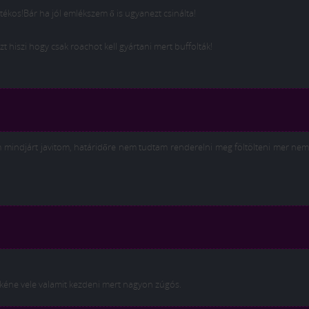
tékos!Bár ha jól emlékszem ő is ugyanezt csinálta!
 hiszi hogy csak roachot kell gyártani mert buffolták!
tam mindjárt javitom, határidőre nem tudtam renderelni meg föltölteni mer ne
kéne vele valamit kezdeni mert nagyon zúgós.