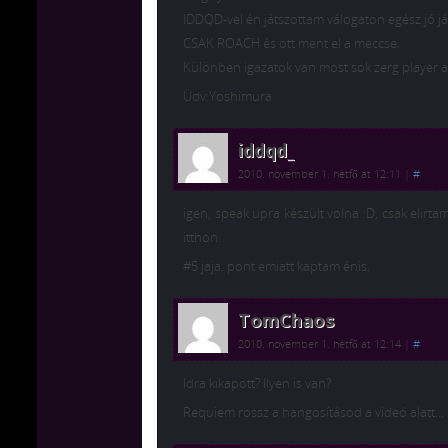
IDDQD-vel én játszottam válogaton egész jó já
CSAK ROACH és ott ment el a meccse.
Különben igazatok van most sok zerg player azt
Üdv:Yoshimura
iddqd_
2010. november 1. hétfő at 12:11
|
#
igen, speak upra készült volna :D, csak elir
itthon.
#5 jaja. pont emiatt kaptam énis.
TomChaos
2010. november 1. hétfő at 12:14
|
#
Idra kikapott? Ilyen is van?
Requiem rossz a hangosításod a videó alatt… 