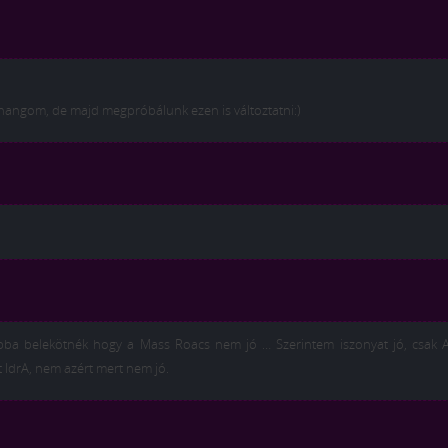
a hangom, de majd megpróbálunk ezen is változtatni:)
 abba belekötnék hogy a Mass Roacs nem jó … Szerintem iszonyat jó, csak 
tt IdrA, nem azért mert nem jó.