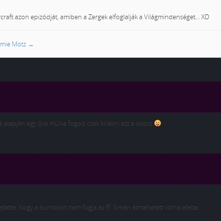
craft azon epizódját, amiben a Zergek elfoglalják a Világmindenséget... XD
romie Motz
→
nek alapján egy óra múlva fogod csak kirakni ezt a vodot
ejtette, hogy a burrowot nem fogja az ff. Simán átmehetett volna alatta.