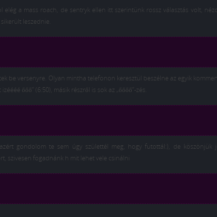
lég a mass roach, de sentryk ellen itt szerintünk rossz választás volt, né
sikerült leszednie.
tek be versenyre. Olyan mintha telefonon keresztül beszélne az egyik komment
zéééé őőő” (6:50), másik részről is sok az „őőőő”-zés.
 azért gondolom te sem úgy születtél meg, hogy futottál:), de köszönjük 
t, szivesen fogadnánk h mit lehet vele csinálni