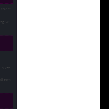
szerint
vegővel”
is lesz,
ból nem