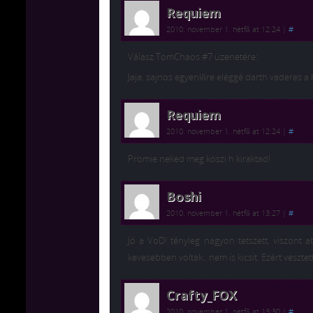
Requiem
2010. november 1. hétfő at 12:24
|
#
Válasz TomChaos #7 üzenetére:
Jaja, sajnos egyenlőre eléggé darth vaderes 
Requiem
2010. november 1. hétfő at 12:24
|
#
Promie neked meg köszi h kiraktad!
Boshi
2010. november 1. hétfő at 13:27
|
#
Jó a VoD! tényleg nagyon tetszett, viszont
kevesebben voltak.. nem is kicsit. Ezért veszte
Crafty_FOX
2010. november 1. hétfő at 13:30
|
#