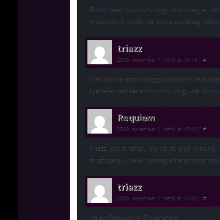
Boshi, nem mondom, hogy nincs helyzet ahol e
meccsdöntő csatát, ott szinte veszteség nélkül 
triazz
2010. november 1. hétfő at 14:14
|
#
Ilyen fos hangminőséggel szerintem ne küldjé
Ilyeneket sem kéne mondani, hogy „de viszont i
Requiem
2010. november 1. hétfő at 13:43
|
#
Triazz, point taken, de ez az első vodunk,
megfogadjuk, valaki esetleg a hang részéhez ér
triazz
2010. november 1. hétfő at 14:05
|
#
Válasz Requiem #15 üzenetére: