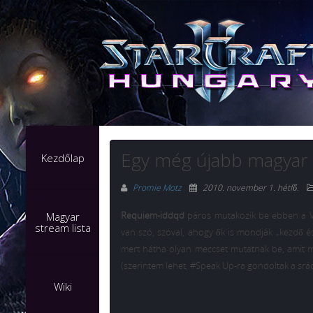
Egy még újabb magyar
Kezdőlap
Promie Motz
2010. november 1. hétfő
.
Requiem-iddqd
páros mutakozik be ebben a 
Magyar
stream lista
van szó, szóval, ahogy ők is mondják „kezdő é
mert hátha olyan meccset mutatnak be, amit m
(szerintem lehet, #Speak Up-ra gondoltak a srá
Wiki