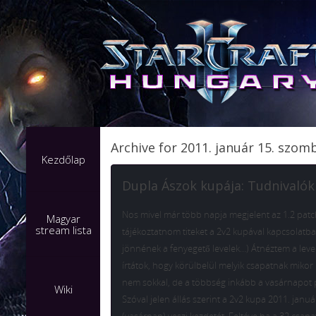
Archive for 2011. január 15. szom
Kezdőlap
Dupla Ászok kupája: Tudnivalók
Nos mivel már több napja megjelent az 1.2 patc
Magyar
stream lista
tájékoztatnom titeket a 2v2 kupával kapcsolatba
jönnének a fenyegető levelek…) Átnéztem a leve
írtátok, hogy körülbelül melyik csapatnak mikor 
nem sokkal, de a többség inkább a vasárnapot p
Wiki
Szóval jelen állás szerint a 2v2 kupa 2011. janu