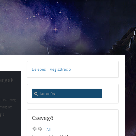
Belépés
|
Regisztráció
Zergek
 Plusz még
 meg az
g a
Csevegő
All