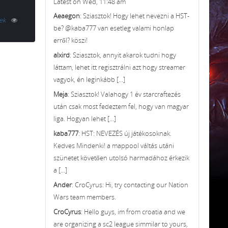
Latest on Wed, 11:48 am
Aeaegon
: Sziasztok! Hogy lehet nevezni a HST-
ek
be? @kaba777 van esetleg valami honlap
erről? köszi!
alxird
: Sziasztok, annyit akarok tudni hogy
láttam, lehet itt regisztrálni azt hogy streamer
vagyok, én leginkább [...]
Meja
: Sziasztok! Valahogy 1 év starcraftezés
után csak most fedeztem fel, hogy van magyar
liga. Hogyan lehet [...]
kaba777
: HST: NEVEZÉS új játékosoknak.
Kedves Mindenki! a mappool váltás utáni
szünetet követően utolsó harmadához érkezik
a [...]
Ander
: CroCyrus: Hi, try contacting our Nation
Wars team members.
CroCyrus
: Hello guys, im from croatia and we
are organizing a sc2 league simmilar to yours,