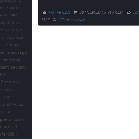
atból a döntő
t, amit itt
Promie Motz
2011. január 15. szombat
.
Hír
előző béta
1825
27 hozzászólás
n egy hónap
képp sem egy
 5-10 perccel
elzik. hogy
 van lehetőség a
z mindegyik
sként, de utána
UPD.:
 Discord IV,
Wastes A
etteknek
tt is! Xvoraz
ntátor
gyedül. Csak a
öbbit majd
feltöltjük.