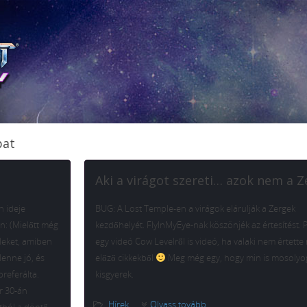
bat
Aki a virágot szereti… azok nem a 
h ideje
BUG: A Lost Temple-en a virágok elárulják a Zergek
n: (Mielőtt még
kezdőhelyét. FlyInMyEye-nak köszönjék az értesítést.
leket, amiben
egy videó Cow Levelről is videó, ha valaki nem értette
lenne jó, és
előző cikkekből
Meg még egy, hogy min is mosolyo
referálta.
kisgyerek.
ár 30-án
Hírek
Olvass tovább