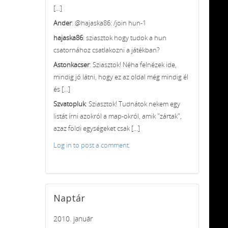
[...]
Ander
: @hajaska86: /join hun-1
hajaska86
: sziasztok hogy tudok a hun
csatornához csatlakozni a játékban?
Astonkacser
: Sziasztok! Néha felnézek ide,
mindig jó látni, hogy ez az oldal még mindig él
és [...]
Szvatopluk
: Sziasztok! Tudnátok nekem egy
listát írni azokról a map-okról, amik "zártak",
azaz földi egységeket csak [...]
Log in to post a comment.
Naptár
2010. január