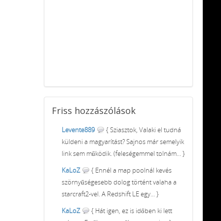
Friss
hozzászólások
Levente889
{ Sziasztok, Valaki el tudná
küldeni a magyarítást? Sajnos már semelyik
link sem működik. (feleségemmel tolnám... }
KaLoZ
{ Ennél a map poolnál kevés
szörnyűségesebb dolog történt valaha a
starcraft2-vel. A Redshift LE egy... }
KaLoZ
{ Hát igen, ez is időben ki lett