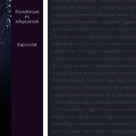
(vasárnap) veszi kezdetét. Feltéve ha a 32 csap
többségnek – továbbra – is megfelel ez az időpon
Rövidítések
hozzászólás formájában jelezhettek nekem. Az 
és
kifejezések
próbálkozással ellentétben a kezdéstől függőe
alatt maximum le fog menni a kupa(, de semmi
nap alatt)! A meccs megkezdése előtt a csapatok
legyenek fent a 2v2 hun cup channelen, amivel j
Kapcsolat
készen állnak. Csak egyszeri csapattárs cserére
kupa során! A döntőig, ami Bo5 lesz, Bo3-as les
2v2-ös ütközet. Az Arid Wastes pálya lesz kezdé
a „pórul” járt csapat dönt a következő mapról! 
Választható pályák: Monolyth Ridge, High Orbit,
Tarsonis Assault, Scourched haven és az Arid 
nyereményekről majd később, de az első helyez
mindenképp lesz egy kis apróság az oklevél melle
örömmel elvállalta, hogy itt is betöltse a komme
szerepet, de még nem biztos, hogy csak ő lesz e
döntőt fogjuk majd élőadásban közvetíteni! A t
Xvoraz Youtube csatornájára utólag feldolgozva 