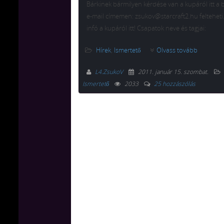
Bárkinek bármilyen kérdése van a kupáról itt a 
e-mail címemen: zsukov@starcraft2.hu felteheti
infó a kupáról itt! Csapatok neve és tagjai:
Hírek
,
Ismertető
Olvass tovább
L4.ZsukoV
2011. január 15. szombat
.
Ismertető
2033
25 hozzászólás