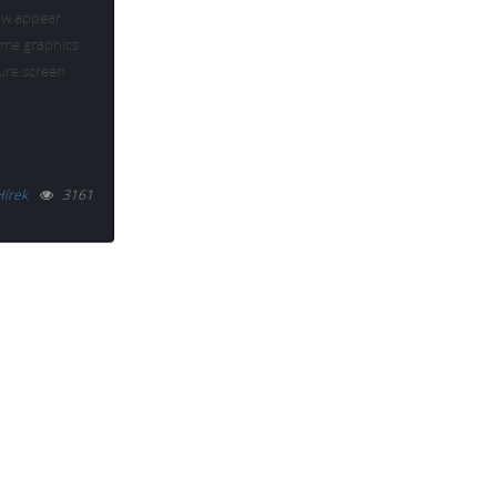
ow appear
eme graphics
gure screen
Hírek
3161