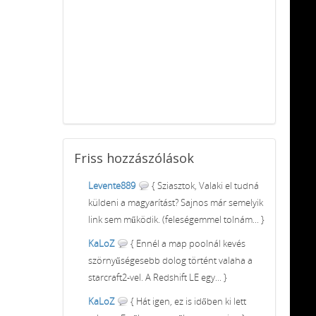
Friss
hozzászólások
Levente889
{ Sziasztok, Valaki el tudná
küldeni a magyarítást? Sajnos már semelyik
link sem működik. (feleségemmel tolnám... }
KaLoZ
{ Ennél a map poolnál kevés
szörnyűségesebb dolog történt valaha a
starcraft2-vel. A Redshift LE egy... }
KaLoZ
{ Hát igen, ez is időben ki lett