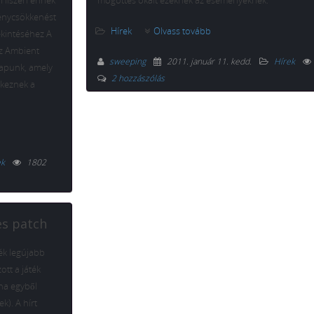
. Hiszen ennek
mögöttes okait ezeknek az eseményeknek.
ménycsökkenést
Hírek
Olvass tovább
ekintéséhez A
az Ambient
sweeping
2011. január 11. kedd
.
Hírek
kapunk, amely
2 hozzászólás
tkeznek a
ek
1802
es patch
ék legújabb
ott a játék
 ha egyből
k). A hírt