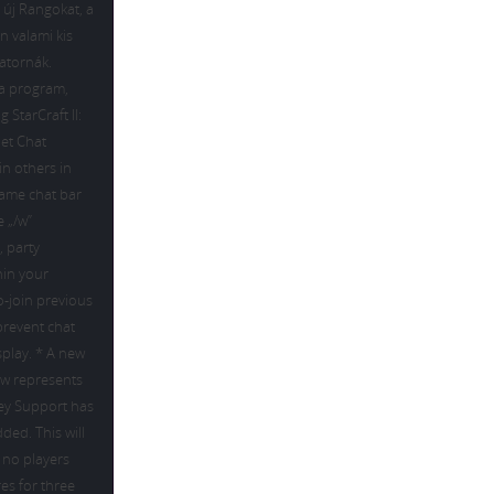
z új Rangokat, a
n valami kis
satornák.
i a program,
 StarCraft II:
net Chat
n others in
game chat bar
 „/w”
, party
hin your
o-join previous
prevent chat
splay. * A new
w represents
key Support has
ed. This will
f no players
es for three