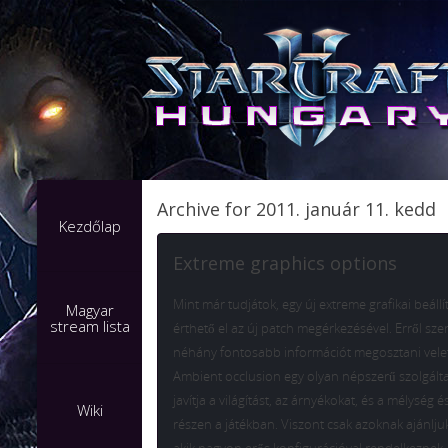
Archive for 2011. január 11. kedd
Kezdőlap
Extreme graphics options
Mint már tudjátok, egy új extreme grafikai beáll
Magyar
stream lista
érthető el az új patch megérkezésével. Erről sz
néhány fontosabb információt megosztani vele
Ambient occlusion egy olyan népszerű szolgálta
javítja a világítást, az árnyékokat, és a mélység 
Wiki
részen a játékban. Viszont csak azoknak ajánlju