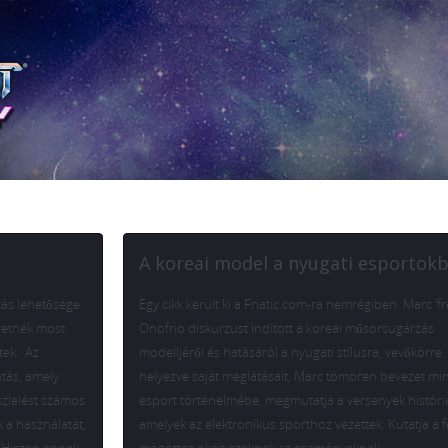
A koreai model a nyugati esportok
ítás lehetősége
Egy cikk került ki a Fnatic.com-ra nemrégiben. Marc ‘f
eretnék most
Onofrio diskurzust indított a koreai műsorsugárzás
tek. Az
modelljéről és hatásáról a nyugati stílusra, vevőkörre.
tás, amely
helyezve saját meglátásait, Marc tömören bevezet min
észlelést számos
esport történelmébe, megmutatja a versenyek históriá
k a használatát,
amelyek az elektronikus sporthoz vezettek. Kutatja a f