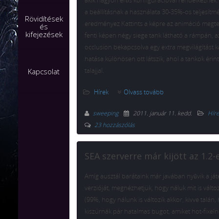
akik nagyon erős konfigurációval rendelkeznek
a beállításnak a használata 30-35%-os teljesít
Rövidítések
eredményez Kattints a képre az animáció megt
és
kifejezések
fenti képen négy siege tank látható a rámpán, 
occlusion bekapcsolva egy extra megvilágítást 
hatása különösen ott látszik, ahol a tankok érin
talajjal.
Kapcsolat
Hírek
Olvass tovább
sweeping
2011. január 11. kedd
.
Hír
23 hozzászólás
SEA szerverre már kijött az 1.2-
Amíg ausztál barátaink már javában nyűvik a ját
verzióját, megnézhetjük, hogy náluk mit is változ
(99%, hogy nálunk is változik akkor, kivve talán,
kiszúrnák pár hatalmas bugot, amiket hot-fixelne