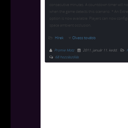
consecutive minutes. A countdown timer will n
when the game detects this scenario. * An Extr
option is now available. Players can now confi
space ambient occlusion.
Hírek
Olvass tovább
Promie Motz
2011. január 11. kedd
.
68 hozzászólás