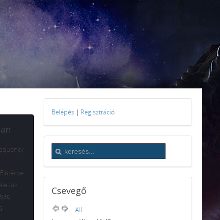
Belépés
|
Regisztráció
ban
requency’
 Előtérbe
ket az
Csevegő
ját,
ő
All