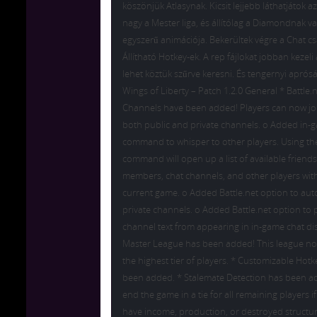
köszönjük Atlasynak. Kicsit lejjebb láthatjátok a
nagy a Mester liga, és állítólag a Diamondnak va
egyszerű animációja. Bekerültek végre a Chat c
Állítható Hotkey-ek. A rep fájlokat jobban kezel
lehet köztük szűrve keresni. És tengernyi apróság
Wings of Liberty – Patch 1.2.0 General * Battle.
Channels have been added! Players can now joi
both public and private channels. o Added in-
command to whisper to other players. Using the
command will open up a list of available friends
members, chat channels, and other players wit
current game. o Added Battle.net option to aut
private channels. o Added Battle.net option to 
channel text from appearing in in-game chat di
Master League has been added! This league no
the highest tier of players. * Customizable Hot
been added. * Stalemate Detection has been add
end the game in a tie for all remaining players i
have income, production, or destroyed structur