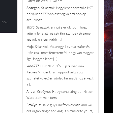
Latest on Wed, 11:48 am
Aeaegon
: Sziasztok! Hogy lehet nevezni a HST-
be? @kaba777 van esetleg valami honlap
erről? köszi!
1246
alxird
: Sziasztok, annyit akarok tudni hogy
láttam, lehet itt regisztrálni azt hogy streamer
vagyok, én leginkább [...]
Meja
: Sziasztok! Valahogy 1 év starcraftezés
után csak most fedeztem fel, hogy van magyar
liga. Hogyan lehet [...]
kaba777
: HST: NEVEZÉS új játékosoknak.
Kedves Mindenki! a mappool váltás utáni
szünetet követően utolsó harmadához érkezik
a [...]
Ander
: CroCyrus: Hi, try contacting our Nation
Wars team members.
CroCyrus
: Hello guys, im from croatia and we
are organizing a sc2 league simmilar to yours,