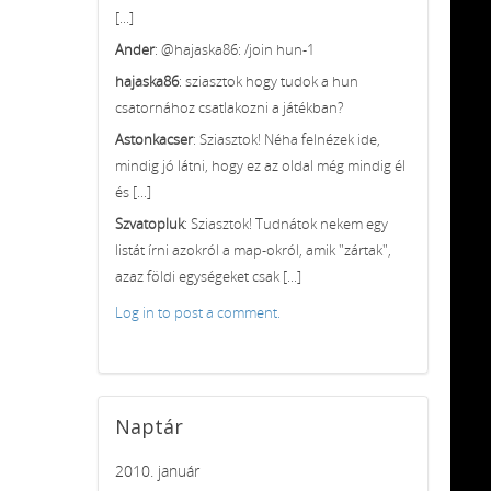
[...]
Ander
: @hajaska86: /join hun-1
hajaska86
: sziasztok hogy tudok a hun
csatornához csatlakozni a játékban?
Astonkacser
: Sziasztok! Néha felnézek ide,
mindig jó látni, hogy ez az oldal még mindig él
és [...]
Szvatopluk
: Sziasztok! Tudnátok nekem egy
listát írni azokról a map-okról, amik "zártak",
azaz földi egységeket csak [...]
Log in to post a comment.
Naptár
2010. január