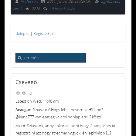
ProfessorJ
2011. január 20. csütörtök
.
Egyéb
,
Fun
,
Hírek
2216
19 hozzászólás
Belépés
|
Regisztráció
Csevegő
All
Latest on Wed, 11:48 am
Aeaegon
: Sziasztok! Hogy lehet nevezni a HST-be?
@kaba777 van esetleg valami honlap erről? köszi!
alxird
: Sziasztok, annyit akarok tudni hogy láttam, lehet itt
regisztrálni azt hogy streamer vagyok, én leginkább [...]