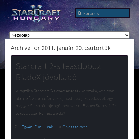
Archive for 2011. január 20. csütörtök
Starcraft 2-s teásdoboz
BladeX jóvoltából
Virágzik a Starcraft 2-s csecsebecsék korszaka, volt már
Starcraft 2-s autófényezés,most pedig következzék egy
magyar Starcraft rajongó, név szerint Bladex Starcraft 2-s
teásdoboza. Forrás: BladeX
Egyéb
,
Fun
,
Hírek
Olvass tovább