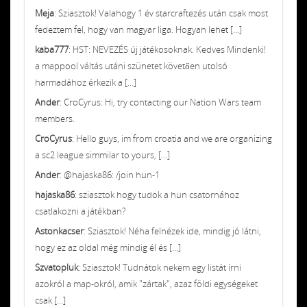
Meja
: Sziasztok! Valahogy 1 év starcraftezés után csak most
fedeztem fel, hogy van magyar liga. Hogyan lehet [...]
kaba777
: HST: NEVEZÉS új játékosoknak. Kedves Mindenki!
a mappool váltás utáni szünetet követően utolsó
harmadához érkezik a [...]
Ander
: CroCyrus: Hi, try contacting our Nation Wars team
members.
CroCyrus
: Hello guys, im from croatia and we are organizing
a sc2 league simmilar to yours, [...]
Ander
: @hajaska86: /join hun-1
hajaska86
: sziasztok hogy tudok a hun csatornához
csatlakozni a játékban?
Astonkacser
: Sziasztok! Néha felnézek ide, mindig jó látni,
hogy ez az oldal még mindig él és [...]
Szvatopluk
: Sziasztok! Tudnátok nekem egy listát írni
azokról a map-okról, amik "zártak", azaz földi egységeket
csak [...]