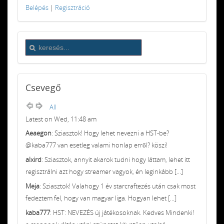
Belépés
|
Regisztráció
Csevegő
All
Latest on Wed, 11:48 am
Aeaegon
: Sziasztok! Hogy lehet nevezni a HST-be?
@kaba777 van esetleg valami honlap erről? köszi!
alxird
: Sziasztok, annyit akarok tudni hogy láttam, lehet itt
regisztrálni azt hogy streamer vagyok, én leginkább [...]
Meja
: Sziasztok! Valahogy 1 év starcraftezés után csak most
fedeztem fel, hogy van magyar liga. Hogyan lehet [...]
kaba777
: HST: NEVEZÉS új játékosoknak. Kedves Mindenki!