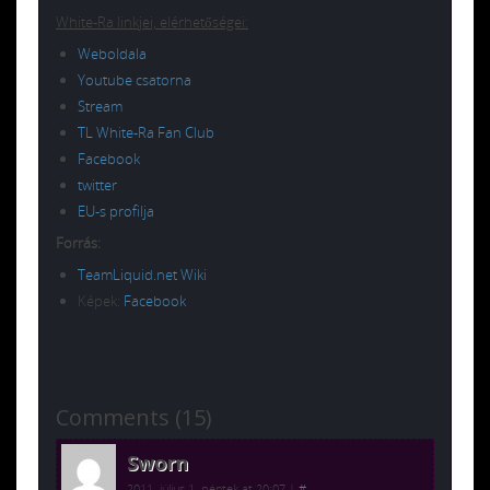
White-Ra linkjei, elérhetőségei:
Weboldala
Youtube csatorna
Stream
TL White-Ra Fan Club
Facebook
twitter
EU-s profilja
Forrás:
TeamLiquid.net Wiki
Képek:
Facebook
Comments (15)
Sworn
2011. július 1. péntek at 20:07
|
#