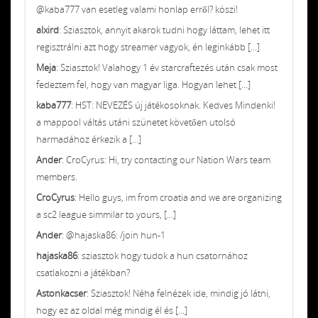
@kaba777 van esetleg valami honlap erről? köszi!
alxird
: Sziasztok, annyit akarok tudni hogy láttam, lehet itt
regisztrálni azt hogy streamer vagyok, én leginkább [...]
Meja
: Sziasztok! Valahogy 1 év starcraftezés után csak most
fedeztem fel, hogy van magyar liga. Hogyan lehet [...]
kaba777
: HST: NEVEZÉS új játékosoknak. Kedves Mindenki!
a mappool váltás utáni szünetet követően utolsó
harmadához érkezik a [...]
Ander
: CroCyrus: Hi, try contacting our Nation Wars team
members.
CroCyrus
: Hello guys, im from croatia and we are organizing
a sc2 league simmilar to yours, [...]
Ander
: @hajaska86: /join hun-1
hajaska86
: sziasztok hogy tudok a hun csatornához
csatlakozni a játékban?
Astonkacser
: Sziasztok! Néha felnézek ide, mindig jó látni,
hogy ez az oldal még mindig él és [...]