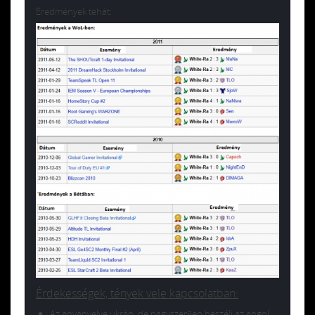
Eredmények tehát:
Érdekességek, tények vele kapcsolatban:
Az anyanyelve ukrán, de nagyszerűen beszéli az angol