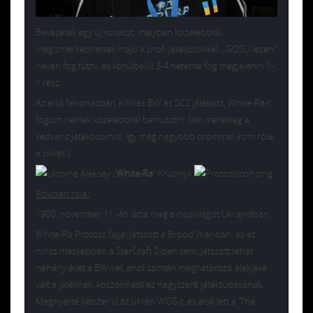
Bevezetek egy új rovatot, melyben közelebbről
megismerkedhettek majd a profi játékosokkal. „GOSU lesen”
néven fog futni, és körülbelül 3-4 hetente fog megjelenni 1-
1 rész.
Az első felvonásban a híres BW és SC2 játékost, White-Ra-t
fogom nektek közelebbről bemutatni. (aki mellesleg a
kedvenc játékosom is, így még nagyobb örömmel írom róla
a cikket.)
Aleksey „
White-Ra
” Krupnyk
Röviden róla:
1980. november 11.-én látta meg a napvilágot Ukrajnában.
White-Ra Protoss fajjal játszott a Brood War-ban, és ez
nincs másképpen a StarCraft 2-ben sem. Játszott tehát
néhány évet a BW-vel, ahol szintén meghatározó alakjává
vált a játéknak, köszönhető ez nagyszerű játéktudásának.
Megnyerte kétszer is az ukrán WCG-t, és első lett a ‘The