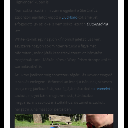
Highlander’ kupán is.
Nem sokkal azután, miután megjelent a StarCraft 2,
szponzori ajánlatot kapott a
Duckload
-tól, amelyet
elfogadott, így az id-je is nem sokkal ezután
Duckload-Ra
lett.
White-Ra-nak egy nagyon kifinomult játékstílusa van,
egyszerre nagyon sok mindenre tudja a figyelmét
ráfordítani, már a játék kezdetétől szereti az irányítást
magáénak tudni. Méltán híres a Warp Prism droppokról és
warpolásokról is.
Az ukrán játékost még sportszerűségéről és udvariasságáról
is szokás emlegetni: örömmel ad interjút bárkinek, szívesen
osztja meg játéktudását, stratégiáját másokkal. (
streamelni
is
szokott, melyet bárki megtekinthet). Játék közben
magyarázni is szokott a látottakhoz, de zenét is szokott
hallgatni „unalmasabb” perceiben.