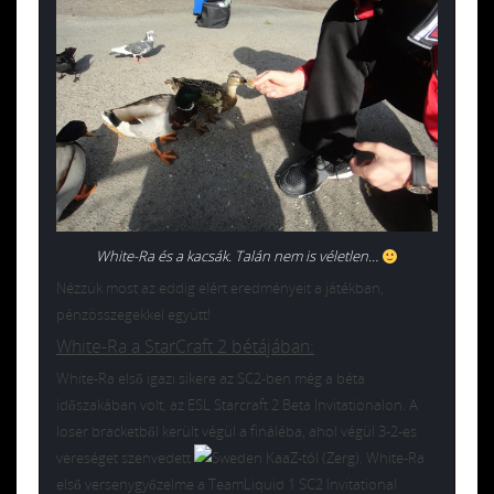
White-Ra és a kacsák. Talán nem is véletlen…
Nézzük most az eddig elért eredményeit a játékban,
pénzösszegekkel együtt!
White-Ra a StarCraft 2 bétájában:
White-Ra első igazi sikere az SC2-ben még a béta
időszakában volt, az ESL Starcraft 2 Beta Invitationalon. A
loser bracketből került végül a fináléba, ahol végül 3-2-es
vereséget szenvedett
KaaZ-tól (Zerg). White-Ra
első versenygyőzelme a TeamLiquid 1 SC2 Invitational