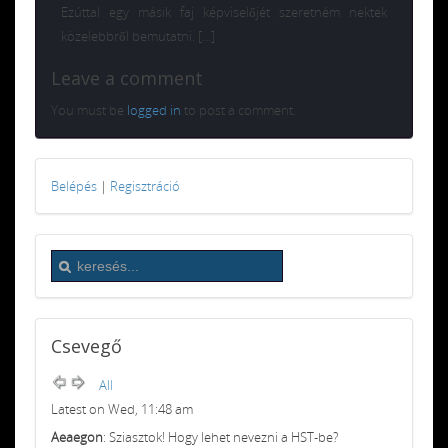
Ezúttal egy másik faj képviselőjét szeretném nektek
közelebbről bemutatni. […]
Leave a comment
You must be
logged in
to post a comment.
Belépés
|
Regisztráció
Csevegő
All
Latest on Wed, 11:48 am
Aeaegon
: Sziasztok! Hogy lehet nevezni a HST-be?