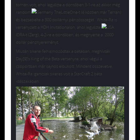
tornán volt, ahol legyőzte a döntőben 3-1-re az akkor még
random
TheLittleOne-t (ő közben már Terran)
és bezsebelte a 300 dollárnyi pénzösszeget . White-Ra is
versenyzett a HDH Invitationalon, ahol legyőzte
IDRA-t (Zerg), 4-2-re a döntőben, és megnyerte a 2000
dollár pénznyereményt.
Miután sikerei felhalmozódtak a bétában, meghívták
Day[9]’s King of the Beta versenyre, ahol végül a
csoportban már sajnos elbukott. Mindent összevetve,
White-Ra igencsak sikeres volt a StarCraft 2 béta
időszakában.