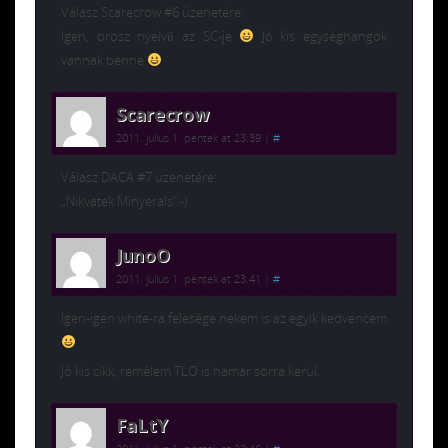
Válasz Scarecrow #6 üzenetére:
Igen, orosz nyelvű az SC-je
Jó kis egységhangok
vannak benne
Scarecrow
2011. július 1. péntek at 23:39
|
#
Válasz DACA #7 üzenetére:
„Nikvatek Minyerals”:-)
JunoO
2011. július 1. péntek at 23:41
|
#
Igen-igen white-ra felesége nekem is az egyik kedvencem
Jó kis cikk, remélem TLO is hamar sorra kerül.
FaLtY