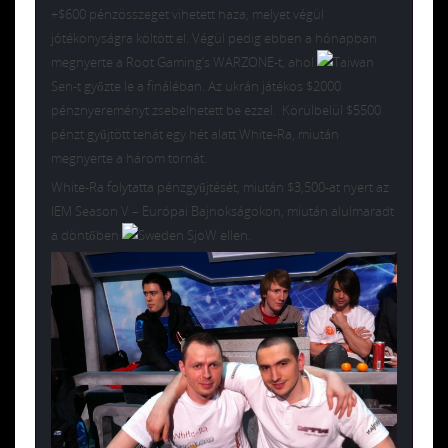
+$600 pénzösszeget vihetett haza, melyet végül
jótékonyságra költött el. Végül pedig ebben a hónapban
megnyerte a Root Gaming’s WARZONE-t, ahol
Sen-t győzte le a fináléban. Az ukrán játékos $2000
pénznyereményt zsebelhetett be ezzel. Körülbelül $5500
pénzt gyűjtött tehát egy hét alatt White-Ra, miután
megnyerte a három tornát.
White-Ra folytatta pénzgyűjtését, miután $3,500-at nyert az
IEM Season V – Európai Bajnokságokon, miután alulmaradt
a döntőben
SjoW ellen.