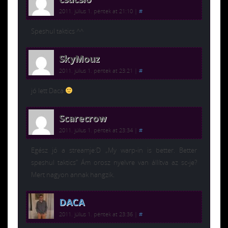
2011. július 1. péntek at 21:10
|
#
Speshul taktics ^^
SkyMouz
2011. július 1. péntek at 23:21
|
#
jó lett Daca
Scarecrow
2011. július 1. péntek at 23:34
|
#
Egész jó a streamje:D „My warp-in is better. Better
speshul taktics” Ám orosz nyelvre van állítva az sc-je?
Mert nagyon annak hangzik.
DACA
2011. július 1. péntek at 23:36
|
#