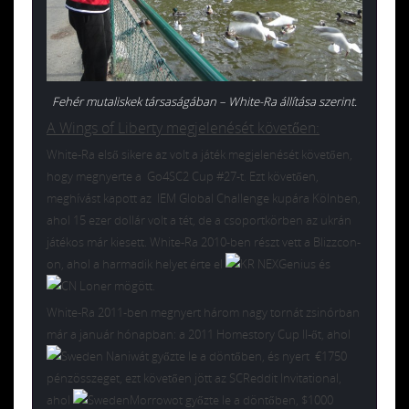
Fehér mutaliskek társaságában – White-Ra állítása szerint.
A Wings of Liberty megjelenését követően:
White-Ra első sikere az volt a játék megjelenését követően,
hogy megnyerte a Go4SC2 Cup #27-t. Ezt követően,
meghívást kapott az IEM Global Challenge kupára Kölnben,
ahol 15 ezer dollár volt a tét, de a csoportkörben az ukrán
játékos már kiesett. White-Ra 2010-ben részt vett a Blizzcon-
on, ahol a harmadik helyet érte el
NEXGenius és
Loner mögött.
White-Ra 2011-ben megnyert három nagy tornát zsinórban
már a január hónapban: a 2011 Homestory Cup II-őt, ahol
Naniwát győzte le a döntőben, és nyert €1750
pénzösszeget, ezt követően jött az SCReddit Invitational,
ahol
Morrowot győzte le a döntőben, $1000