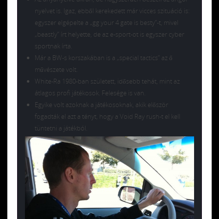
nyelvet is. Igaz, ebből kerekedett már vicces szituáció is:
egyszer elgépelte a „gg your 4 gate is besty”-t, mivel
„beastly” írt helyette, de az e-sport-ot is egyszer cyber
sportnak írta.
Már a BW-s korszakában is a „special tactics” az ő
művészete volt.
White-Ra 1980-ban született, idősebb tehát, mint az
átlagos profi játékosok. Felesége is van.
Egyike volt azoknak a játékosoknak, akik először
fogadták el azt a tényt, hogy a Void Ray rush-t el kell
tüntetni a játékból.