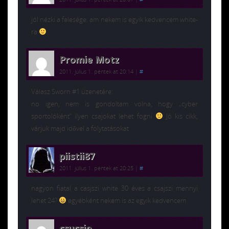
jól nézki a felesége. am nekem is egyik kedvencem white-
ra
Promie Motz
2011. július 1. péntek at 20:14
|
#
Válasz Sworn #1 üzenetére:
no igen, nem is gondoltam volna, hogy „cyber
sportolóként” ilyen csajokat lehet fogni
Jó kis cikk,
várjuk majd idővel a folytatásokat
piistii87
2011. július 1. péntek at 20:25
|
#
nagyon fiatal a casjszi white 30 éves a csajszi mennyi
lehet 24?
egyébként nekem is az egyik kedvencem
csucsio