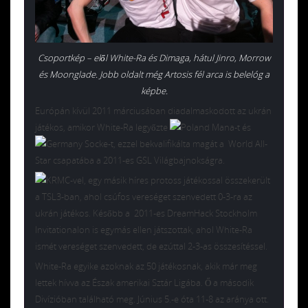
Csoportkép – elől White-Ra és Dimaga, hátul Jinro, Morrow
és Moonglade. Jobb oldalt még Artosis fél arca is belelóg a
képbe.
Európán kívül 2011 márciusában diadalmaskodott az ukrán
játékos, amikor White-Ra legyőzte
Mana-t és
Socke-t, ezzel bekvalifikálta magát a World All-
Star csapatába a 2011-es GSL Világbajnokságra.
MC-vel, egy másik híres protoss játékossal összekerült
a TSL3-ban, ahol csúfos vereséget szenvedett 0-3-ra az
ukrán játékos. Később a 2011-es DreamHack Stockholm
Invitationalon is egymás ellen játszottak, ahol White-Ra
ismét vereséget szenvedett, de ezúttal 2-3-as összesítéssel.
White-Ra egyike azoknak az 50 játékosnak, akik már meg
lettek hívva az Észak amerikai Sztár Ligába. Ő a második
Divízióban található meg. Június 5.-e óta 11-8 az aránya ott.