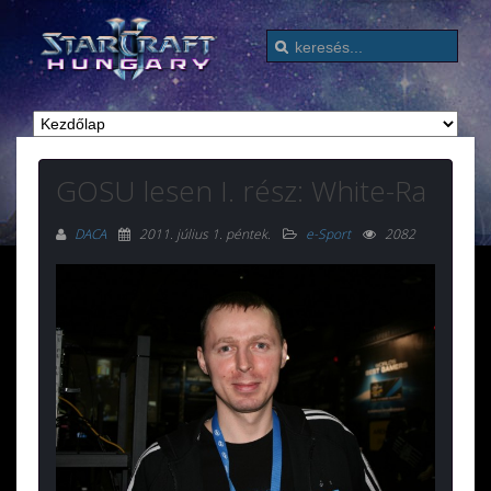
GOSU lesen I. rész: White-Ra
DACA
2011. július 1. péntek
.
e-Sport
2082