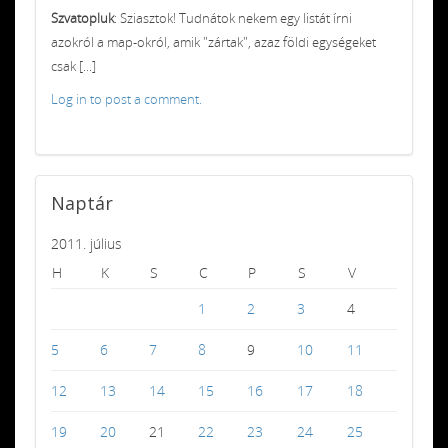
Szvatopluk
: Sziasztok! Tudnátok nekem egy listát írni
azokról a map-okról, amik "zártak", azaz földi egységeket
csak [...]
Log in to post a comment.
Naptár
2011. július
H
K
S
C
P
S
V
1
2
3
4
5
6
7
8
9
10
11
12
13
14
15
16
17
18
19
20
21
22
23
24
25