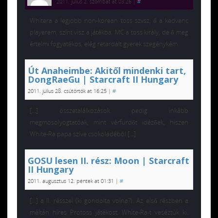
2011. július 2. szombat at 03:26
|
#
Whitera a legjobb non-korean toss szvsz, ő a kedvenc
playerem, színt visz a játékba. MC a toss király, de ő meg
értelmi fogyatékos, elég retardált gyerek szegénykém.
Út Anaheimbe: Akitől mindenki tart,
DongRaeGu | Starcraft II Hungary
2011. július 28. csütörtök at 16:25
|
#
[…] összetalálkozások pedig inkább
megmosolyogtatóak, mint vérfürdőt idézőek, hiszen
White-Ra papa szíve csokoládéból […]
GOSU lesen II. rész: Moon | Starcraft
II Hungary
2011. augusztus 12. péntek at 01:31
|
#
[…] a II. résszel (ki gondolta volna?). Az első részben a
méltán híres Protoss játékost, White-Ra-t veséztük ki.