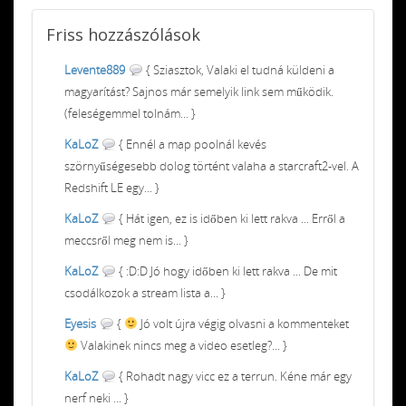
Friss
hozzászólások
Levente889
{ Sziasztok, Valaki el tudná küldeni a
magyarítást? Sajnos már semelyik link sem működik.
(feleségemmel tolnám... }
KaLoZ
{ Ennél a map poolnál kevés
szörnyűségesebb dolog történt valaha a starcraft2-vel. A
Redshift LE egy... }
KaLoZ
{ Hát igen, ez is időben ki lett rakva ... Erről a
meccsről meg nem is... }
KaLoZ
{ :D:D Jó hogy időben ki lett rakva ... De mit
csodálkozok a stream lista a... }
Eyesis
{
Jó volt újra végig olvasni a kommenteket
Valakinek nincs meg a video esetleg?... }
KaLoZ
{ Rohadt nagy vicc ez a terrun. Kéne már egy
nerf neki ... }