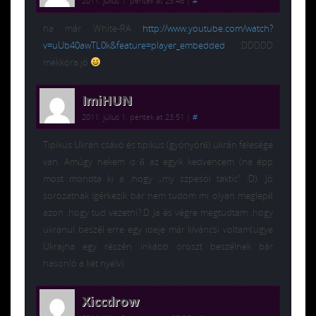
2011. július 1. péntek at 23:46
|
#
ha már White-RA
http://www.youtube.com/watch?
v=uUb40awTL0k&feature=player_embedded
:DDDDD
mekkora jó
ImiHUN
2011. július 1. péntek at 23:51
|
#
Tipikus Ukrán csávó és tipikus (gyönyörű) ukrán felesége
van. Amúgy nekem is ő az egyik kedvencem (na épp
most mondta ki a ,hogy „my szpesöl taktic” :D). Jó
sorozatnak ígérkezik bár nem tudom mi olyan meglepő
azon ,hogy tud vezetni?:D Ja és végre megtudtam ,hogy
ukránul beszél erre egy ideje már kíváncsi voltam(ugye
Ukrajna egy részén inkább oroszt beszélnek bár
hasonló a két nyelv).
Xiccdrow