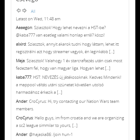
All
Latest on Wed, 11:48 am
Aeaegon
: Sziasztok! Hogy lehet nevezni a HST-be?
@kaba777 van esetleg valami honlap erről? köszi!
alxird
: Sziasztok, annyit akarok tudni hogy láttam, lehet itt
regisztrálni azt hogy streamer vagyok, én leginkább [...]
Meja
: Sziasztok! Valahogy 1 év starcraftezés után csak most
fedeztem fel, hogy van magyar liga. Hogyan lehet [...]
kaba777
: HST: NEVEZÉS új játékosoknak. Kedves Mindenki!
a mappool váltás utáni szünetet követően utolsó
harmadához érkezik a [...]
Ander
: CroCyrus: Hi, try contacting our Nation Wars team
members.
CroCyrus
: Hello guys, im from croatia and we are organizing
a sc2 league simmilar to yours, [...]
Ander
: @hajaska86: /join hun-1