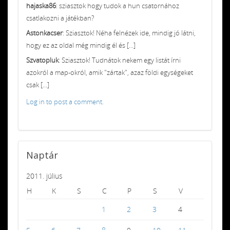
hajaska86
: sziasztok hogy tudok a hun csatornához
csatlakozni a játékban?
Astonkacser
: Sziasztok! Néha felnézek ide, mindig jó látni,
hogy ez az oldal még mindig él és [...]
Szvatopluk
: Sziasztok! Tudnátok nekem egy listát írni
azokról a map-okról, amik "zártak", azaz földi egységeket
csak [...]
Log in to post a comment.
Naptár
2011. július
H
K
S
C
P
S
V
1
2
3
4