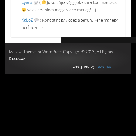
Eyesis
{
Jó volt újra végig olvasni a kommenteket
Valakinek nincs meg a video esetleg?... }
KaLoZ
{ Rohadt nagy vicc ez a terrun. Kéne már egy
nerf neki ... }
Chiptuning MMC Autochip
Chiptunin
Mazaya Theme for WordPress Copyright © 2013 , All Rights
Reserved
Designed by
Fawaniss