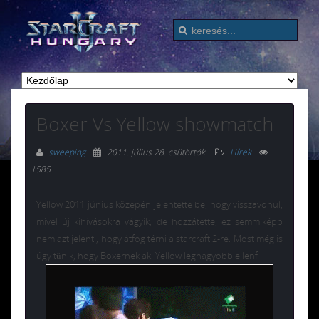
Boxer Vs Yellow showmatch
sweeping
2011. július 28. csütörtök
.
Hírek
1585
Yellow 2011 június közepén jelentette be, hogy visszavonul,
mivel új kihívásokra vágyik, de hozzátette, ez semmiképp
nem azt jelenti, hogy átfog térni a starcraft 2-re. Most még is
úgy tűnik, hogy Boxernek aki Yellow legnagyobb ellenf