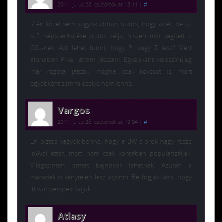
2011. július 28. csütörtök at 18:11
|
#
:/ én közel sem vagyok abban biztos, hogy áttér, de az
sc2 népszerűsítése biztos célja, hiszen már segített a
GSL-nek. Azt lehet tudni, hogy P, vagy Z lesz? Mert
alphaban P-vel láttam játszani. Egyébként valószínűleg
már régóta játszik, mégha csak keveset is, mert
egyébként semmi esélye nem lenne.
Vargos
2011. július 28. csütörtök at 19:04
|
#
Én biztos vagyok benne, hogy a BW-s prok nagy része
idővel áttér, mert nem csak koreában popularizálják.
Világszinten ismert bajnokok lehetnek. Azután a
maradék is kénytelen lesz átjönni. Be fogják látni, hogy
itt van perspektívájuk.
Atlasy