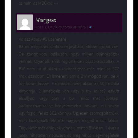
csinálni az MBC-ből -.-‘
Vargos
2011. július 28. csütörtök at 20:26
|
#
Válasz Atlasy #5 üzenetére:
Bármi megeshet senki sem jövőlátó, abban igazad van.
De gondolkodj logikusan, hogy milyen bajnokságok
vannak. Olyanok, amik regionálisan összekapcsoltak. A
BW nem jut el akkora közönséghez már, mint az SC2
max. ázsiában. Én ismerem, ami a BW mögött van, de ki
fog kopni lassan. Ha másért nem, akkor az SC2 média
elnyomja. 2 lehetőség van vagy a bw és sc2 együtt
elsüllyed, vagy csak a bw, nincs más jövőkép.
Játékmechanikailag kényelmesebb játszani, ezt sokan
úgy fogják fel az SC2 könnyű. Ügyesen csomagolt trükk,
mert középjáték felé már nagyon megnő a skill faktor.
Tény kicsit más arányok vannak, mint a BW-ben. 1 éves a
játék, hihetetlen népszerű és még nincs kieg+megfelelő