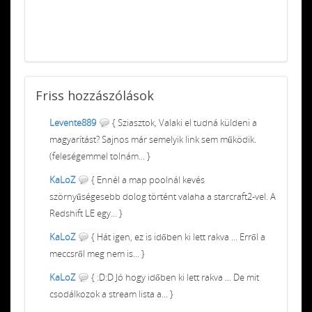
Friss
hozzászólások
Levente889
{ Sziasztok, Valaki el tudná küldeni a
magyarítást? Sajnos már semelyik link sem működik.
(feleségemmel tolnám... }
KaLoZ
{ Ennél a map poolnál kevés
szörnyűségesebb dolog történt valaha a starcraft2-vel. A
Redshift LE egy... }
KaLoZ
{ Hát igen, ez is időben ki lett rakva ... Erről a
meccsről meg nem is... }
KaLoZ
{ :D:D Jó hogy időben ki lett rakva ... De mit
csodálkozok a stream lista a... }