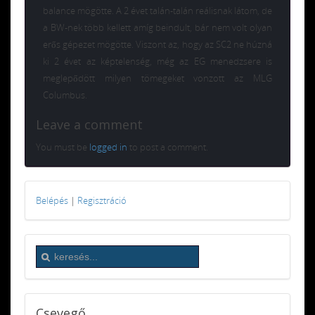
balance mögötte. A 2 évet talán-talán reálisnak látom, de
a BW-nek több kellett amíg beindult, bár nem volt olyan
erős gépezet mögötte. Viszont az, hogy az SC2 ne húzná
ki 2 évet az képtelenség, még az EG menedzsere is
meglepődött milyen tömegeket vonzott az MLG
Columbus.
Leave a comment
You must be
logged in
to post a comment.
Belépés
|
Regisztráció
Csevegő