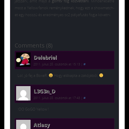
játszani, amit majd a
gomtv fog közvetíteni
. Mindenesetre
most a Yellow fanok reménykednek, hogy ezt a showmatch-
et egy hosszú és eredményes sc2 pályafutás fogja követni.
Comments (8)
Delebriel
2011. július 28. csütörtök at 15:13
|
#
Lol, jó fej a BoxeR.
Hogy előkapta a zakójából.
L3G3n_D
2011. július 28. csütörtök at 17:43
|
#
:OO GoGO Yellow !
Atlasy