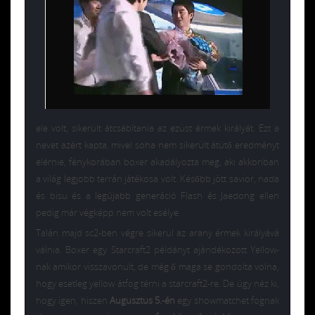
ele volt, sikerült átcsábítania az ezüst érmek királyát. Ezt a
nevet azért kapta, mivel soha nem sikerült átütő eredményt
elérnie, fénykorában boxer akadályozta meg, aki akkoriban
a világ legjobb terrán játékosa volt. Később jött savior, nada
és bisu és a legújabb generáció Flash és Jaedong ellen
pedig már végképp nem volt esélye.
Talán majd sc2-ben végre sikerül az arany érmek királyává
válnia. Boxer egy Starcraft2 példányt ajándékozott Yellow-
nak amikor visszavonult, de még ő maga se gondolta volna,
hogy esetleg yellow átfog térni a starcraft2-re. De úgy néz ki,
hogy igen, hiszen
Augusztus 5.-én
egy showmatchet fognak