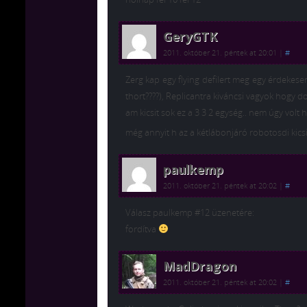
GeryGTK
2011. október 21. péntek at 20:01
|
#
Zerg kap egy flying defilert meg egy érdekes
thort????), Replicantra kiváncsi vagyok hogy do
am kicsit sok ez a 3 3 2 egység.. nem úgy volt 
még annyit h az a kétlábonjáró robotosdi kicsi
paulkemp
2011. október 21. péntek at 20:02
|
#
Válasz paulkemp #12 üzenetére:
fordítva
MadDragon
2011. október 21. péntek at 20:02
|
#