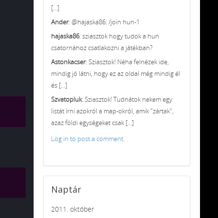
[...]
Ander
: @hajaska86: /join hun-1
hajaska86
: sziasztok hogy tudok a hun
csatornához csatlakozni a játékban?
Astonkacser
: Sziasztok! Néha felnézek ide,
mindig jó látni, hogy ez az oldal még mindig él
és [...]
Szvatopluk
: Sziasztok! Tudnátok nekem egy
listát írni azokról a map-okról, amik "zártak",
azaz földi egységeket csak [...]
Log in to post a comment.
Naptár
2011. október