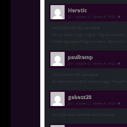
Heretic
2011. október 21. péntek at 19:50
|
#
Válasz Elite.263 #2 üzenetére:
Azt se láttad hogy hogyan fognak működni…
milyen egységeket fognak kivenni. Gondolom fő
paulkemp
2011. október 21. péntek at 19:52
|
#
Válasz Heretic #3 üzenetére:
Az nem a mothership helyére megy? (Powerful 
gabesz28
2011. október 21. péntek at 19:53
|
#
Azt tudja valaki kb mikor teszik be őket?