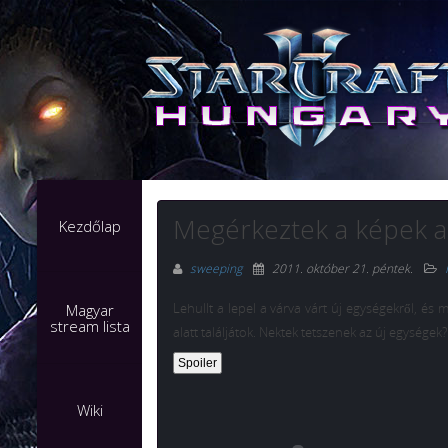
Megérkeztek a képek a
Kezdőlap
sweeping
2011. október 21. péntek
.
Lehullt a lepel a várva várt új egységekről, és 
Magyar
stream lista
alatt találjátok. Nektek tetszenek az új egységek?
Wiki