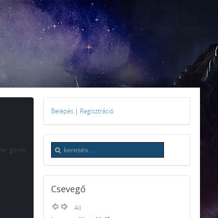
Belépés
|
Regisztráció
oiler gomb
Csevegő
All