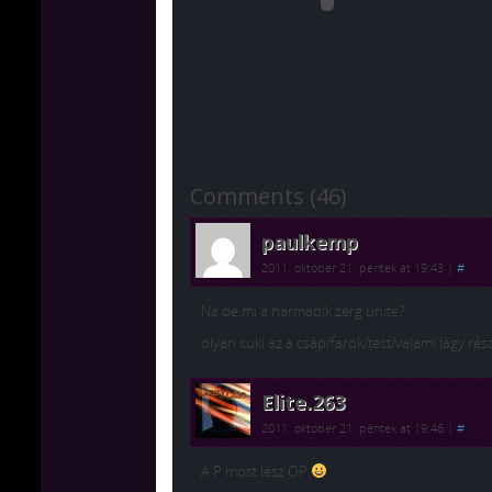
Comments (46)
paulkemp
2011. október 21. péntek at 19:43
|
#
Na de mi a harmadik zerg unite?
olyan cuki az a csáp/farok/test/valami lágy rés
Elite.263
2011. október 21. péntek at 19:46
|
#
A P most lesz OP