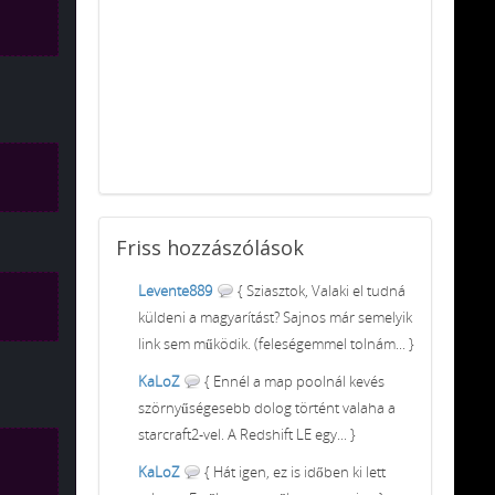
Friss
hozzászólások
Levente889
{ Sziasztok, Valaki el tudná
küldeni a magyarítást? Sajnos már semelyik
link sem működik. (feleségemmel tolnám... }
KaLoZ
{ Ennél a map poolnál kevés
szörnyűségesebb dolog történt valaha a
starcraft2-vel. A Redshift LE egy... }
KaLoZ
{ Hát igen, ez is időben ki lett