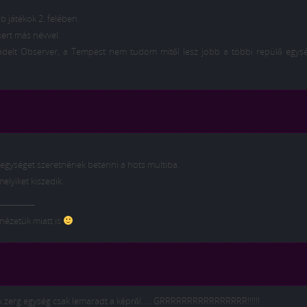
b játékok 2. felében.
kert más névvel.
adelt Observer, a Tempest nem tudom mitől lesz jobb a többi repülő egysé
egységet szeretnének betenni a hots multiba.
elyiket kiszedik.
__________
nézetük miatt is
ik zerg egység csak lemaradt a képről….. GRRRRRRRRRRRRRRRR!!!!!!