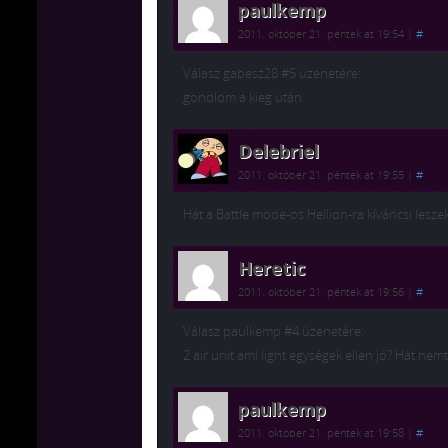
paulkemp
2011. október 21. péntek at 19:54
|
#
Válasz gabesz28 #5 üzenetére:
gondlom a kieg után
Delebriel
2011. október 21. péntek at 19:55
|
#
Hát a Battle mode-os Hellion-ra kíváncsi lesze
Heretic
2011. október 21. péntek at 19:56
|
#
Válasz paulkemp #4 üzenetére:
2 air unit ami light egységek ellen jó? Hát ne
paulkemp
2011. október 21. péntek at 19:58
|
#