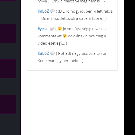
rakva ... Erről a meccsről meg nem is... }
KaLoZ
{ :D:D Jó hogy időben ki lett rakva
... De mit csodálkozok a stream lista a... }
Eyesis
{
Jó volt újra végig olvasni a
kommenteket
Valakinek nincs meg a
video esetleg?... }
KaLoZ
{ Rohadt nagy vicc ez a terrun.
Kéne már egy nerf neki ... }