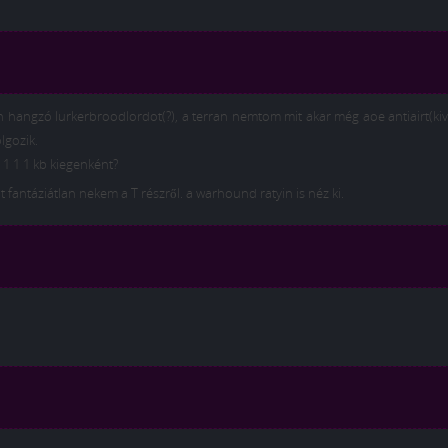
en hangzó lurkerbroodlordot(?), a terran nemtom mit akar még aoe antiairt(k
lgozik.
h 1 1 1 kb kiegenként?
t fantáziátlan nekem a T részről. a warhound ratyin is néz ki.