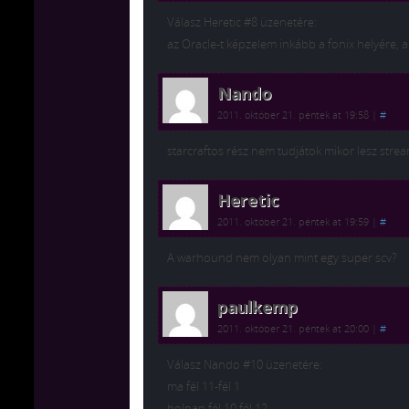
Válasz Heretic #8 üzenetére:
az Oracle-t képzelem inkább a fonix helyére, 
Nando
2011. október 21. péntek at 19:58
|
#
starcraftos rész nem tudjátok mikor lesz stre
Heretic
2011. október 21. péntek at 19:59
|
#
A warhound nem olyan mint egy super scv?
paulkemp
2011. október 21. péntek at 20:00
|
#
Válasz Nando #10 üzenetére:
ma fél 11-fél 1
holnap fél 10 fél 12