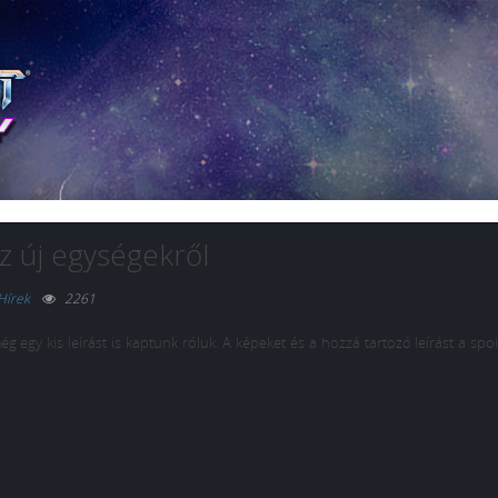
z új egységekről
Hírek
2261
még egy kis leírást is kaptunk róluk. A képeket és a hozzá tartozó leírást a sp