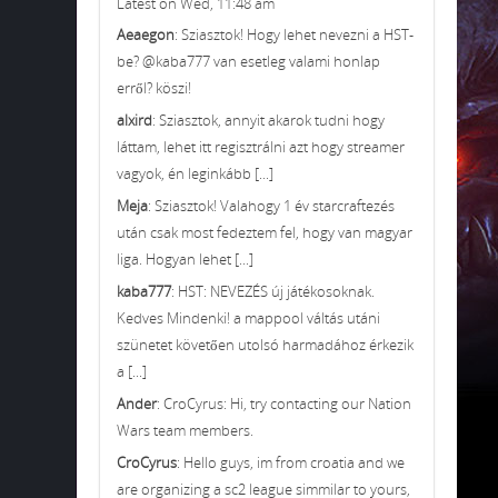
Latest on Wed, 11:48 am
Aeaegon
: Sziasztok! Hogy lehet nevezni a HST-
be? @kaba777 van esetleg valami honlap
erről? köszi!
alxird
: Sziasztok, annyit akarok tudni hogy
láttam, lehet itt regisztrálni azt hogy streamer
vagyok, én leginkább [...]
Meja
: Sziasztok! Valahogy 1 év starcraftezés
után csak most fedeztem fel, hogy van magyar
liga. Hogyan lehet [...]
kaba777
: HST: NEVEZÉS új játékosoknak.
Kedves Mindenki! a mappool váltás utáni
szünetet követően utolsó harmadához érkezik
a [...]
Ander
: CroCyrus: Hi, try contacting our Nation
Wars team members.
CroCyrus
: Hello guys, im from croatia and we
are organizing a sc2 league simmilar to yours,