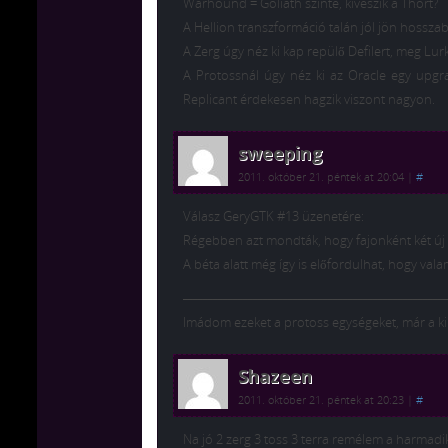
Warhound = Goliath szinte, kiveszik a Thort?
A Hellion transzformáció talán jól jön hosszab
A Zerg úgy néz ki kap repülő Defilert, meg Lur
A Protossnál úgy néz ki az Oracle egy upgr
Replicant érdekesen hagzik viszont nagyon.
sweeping
2011. október 21. péntek at 20:04
|
#
Válasz GeryGTK #13 üzenetére:
Régebben azt mondták, hogy fajonként két új 
A béta alatt még így is előfordulhat, hogy valam
_____________________________________________________
Imádom ezeket a protoss egységeket, már a ki
Shazeen
2011. október 21. péntek at 20:23
|
#
Na jó 2 zerg 3 toss 3 terra remélem a harmad