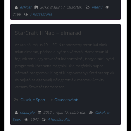
esfrost
2012. május 17. csütörtök
.
Interjú
2188
7 hozzászólás
StarCraft II Nap – elmarad
Az utolsó, május 19. -i SCIIN rendezvény technikai okok
miatt elmarad, pótlása a nyáron várható. Hamarosan ki
fogunk tenni egy szavazást időpontokról, hogy a sűrű nyári
programok közepette megtaláljuk a megfelelő napot.
Várható programok: King of Kings verseny (KotH szereplők
és bejutó selejtezővel) Válogatott élő meccsek Activity
verseny Szavazás hamarosan!
Cikkek
,
e-Sport
Olvass tovább
nf.purple
2012. május 17. csütörtök
.
Cikkek
,
e-
Sport
1947
4 hozzászólás