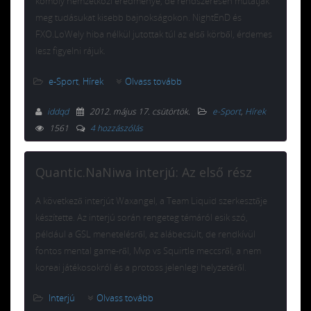
komoly nemzetközi eredménye, de rendszeresen mutatják
meg tudásukat kisebb bajnokságokon. NightEnD és
FXO.LoWely hiba nélkül jutottak túl az első körből, érdemes
lesz figyelni rájuk.
e-Sport
,
Hírek
Olvass tovább
iddqd
2012. május 17. csütörtök
.
e-Sport
,
Hírek
1561
4 hozzászólás
Quantic.NaNiwa interjú: Az első rész
A következő interjút Waxangel, a Team Liquid szerkesztője
készítette. Az interjú során rengeteg témáról esik szó,
például a GSL menetelésről, az alábecsült, de rendkívül
fontos mental game-ről, Mvp vs Squirtle meccsről, a nem
koreai játékosokról és a protoss jelenlegi helyzetéről.
Interjú
Olvass tovább