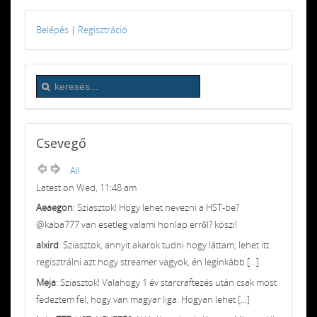
Belépés
|
Regisztráció
Csevegő
All
Latest on Wed, 11:48 am
Aeaegon
: Sziasztok! Hogy lehet nevezni a HST-be?
@kaba777 van esetleg valami honlap erről? köszi!
alxird
: Sziasztok, annyit akarok tudni hogy láttam, lehet itt
regisztrálni azt hogy streamer vagyok, én leginkább [...]
Meja
: Sziasztok! Valahogy 1 év starcraftezés után csak most
fedeztem fel, hogy van magyar liga. Hogyan lehet [...]