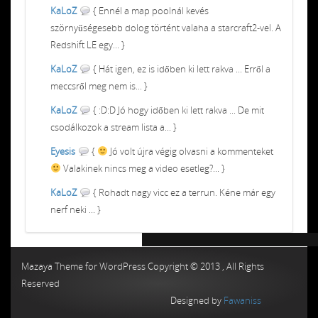
KaLoZ
{ Ennél a map poolnál kevés
szörnyűségesebb dolog történt valaha a starcraft2-vel. A
Redshift LE egy... }
KaLoZ
{ Hát igen, ez is időben ki lett rakva ... Erről a
meccsről meg nem is... }
KaLoZ
{ :D:D Jó hogy időben ki lett rakva ... De mit
csodálkozok a stream lista a... }
Eyesis
{
Jó volt újra végig olvasni a kommenteket
Valakinek nincs meg a video esetleg?... }
KaLoZ
{ Rohadt nagy vicc ez a terrun. Kéne már egy
nerf neki ... }
Chiptuning MMC Autochip
Chiptunin
Mazaya Theme for WordPress Copyright © 2013 , All Rights
Reserved
Designed by
Fawaniss