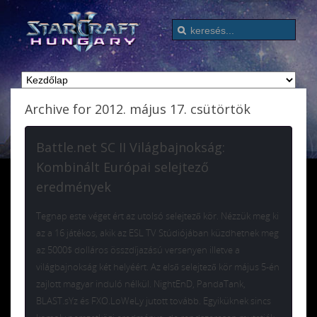
Archive for 2012. május 17. csütörtök
Battle.net SC II Világbajnokság:
Kombinált Európai selejtező
eredmények
Tegnap este véget ért az utolsó selejtező kör. Nézzük meg ki
az a 16 játékos, akik az ESL TV Stúdiójában küzdhetnek meg
az 5000$ dolláros összdíjazású versenyen illetve a
világbajnokság két helyéért. Az első selejtező kör május 5-én
zajlott magyar induló nélkül. NightEnD, PandaTank,
BLAST.sYz és FXO.LoWeLy jutott tovább. Egyiküknek sincs