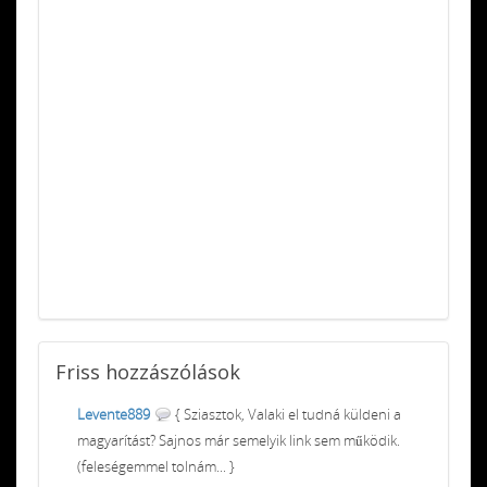
Friss
hozzászólások
Levente889
{ Sziasztok, Valaki el tudná küldeni a
magyarítást? Sajnos már semelyik link sem működik.
(feleségemmel tolnám... }