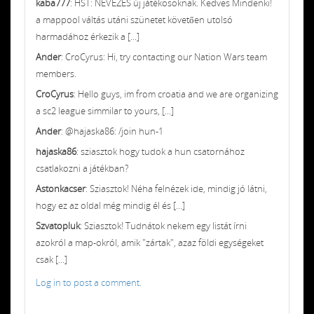
kaba777
: HST: NEVEZÉS új játékosoknak. Kedves Mindenki!
a mappool váltás utáni szünetet követően utolsó
harmadához érkezik a [...]
Ander
: CroCyrus: Hi, try contacting our Nation Wars team
members.
CroCyrus
: Hello guys, im from croatia and we are organizing
a sc2 league simmilar to yours, [...]
Ander
: @hajaska86: /join hun-1
hajaska86
: sziasztok hogy tudok a hun csatornához
csatlakozni a játékban?
Astonkacser
: Sziasztok! Néha felnézek ide, mindig jó látni,
hogy ez az oldal még mindig él és [...]
Szvatopluk
: Sziasztok! Tudnátok nekem egy listát írni
azokról a map-okról, amik "zártak", azaz földi egységeket
csak [...]
Log in to post a comment.