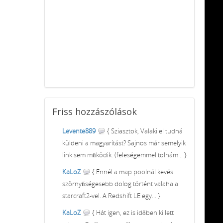
Friss
hozzászólások
Levente889
{ Sziasztok, Valaki el tudná
küldeni a magyarítást? Sajnos már semelyik
link sem működik. (feleségemmel tolnám... }
KaLoZ
{ Ennél a map poolnál kevés
szörnyűségesebb dolog történt valaha a
starcraft2-vel. A Redshift LE egy... }
KaLoZ
{ Hát igen, ez is időben ki lett