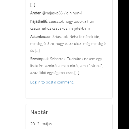
[...]
Ander
: @hajaska86: /join hun-1
hajaska86
: sziasztok hogy tudok a hun
csatornához csatlakozni a játékban?
Astonkacser
: Sziasztok! Néha felnézek ide,
mindig jó látni, hogy ez az oldal még mindig él
és [...]
Szvatopluk
: Sziasztok! Tudnátok nekem egy
listát írni azokról a map-okról, amik "zártak",
azaz földi egységeket csak [...]
Log in to post a comment.
Naptár
2012. május