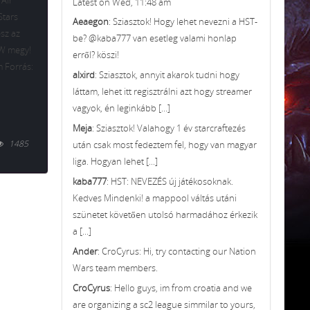
 Air
Latest on Wed, 11:48 am
Stars
Aeaegon
: Sziasztok! Hogy lehet nevezni a HST-
sz az
be? @kaba777 van esetleg valami honlap
BW megy!
erről? köszi!
m Forrás:
alxird
: Sziasztok, annyit akarok tudni hogy
láttam, lehet itt regisztrálni azt hogy streamer
vagyok, én leginkább [...]
Meja
: Sziasztok! Valahogy 1 év starcraftezés
1485
után csak most fedeztem fel, hogy van magyar
liga. Hogyan lehet [...]
kaba777
: HST: NEVEZÉS új játékosoknak.
Kedves Mindenki! a mappool váltás utáni
szünetet követően utolsó harmadához érkezik
a [...]
Ander
: CroCyrus: Hi, try contacting our Nation
Wars team members.
CroCyrus
: Hello guys, im from croatia and we
are organizing a sc2 league simmilar to yours,