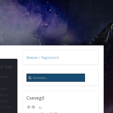
Belépés
|
Regisztráció
tó nap
zdetét
et is
den cw
Csevegő
jd ezt
ok: A mai
All