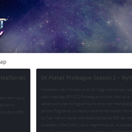
nap
SteelSeries
SK Planet Proleague Season 2 – Nyi
Korábban már hírt adtunk arról, hogy hamarosan ke
veszi majd egy BW/SC2 Proleague sorozat. Nos, ez a
ttal nem csak a
versenysorozat ma fog elindulni, ahol már mérkőzések
er forint
játszani fognak az ünnepélyi ceremónia mellett. Min
 a Starcraft II:
bo7-es, három darab mérkőzést játszanak BW-vel, ma
követően a StarCraft 2-vel is megmérkőznek. A csapat