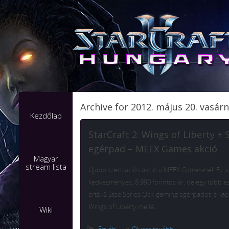
Archive for 2012. május 20. vasár
Kezdőlap
StarCraft 2: Wings of Liberty + 
egérpad – MEEX Games akció
Magyar
stream lista
Újabb szenzációs akció a MEEX Games-nél! Ez ú
kedvezményes, 8.990 forintos ár, de egy több ez
értékű SteelSeries QcK gaming egérpadot is kapsz
Wings of Liberty mellé.
Wiki