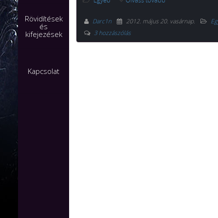
Egyéb
Olvass tovább
Rövidítések
Darc1n
2012. május 20. vasárnap
.
Eg
és
3 hozzászólás
kifejezések
Kapcsolat