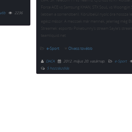
cw-k: SK Telecom T1 vs Team 8, CJ Entus vs KT Rolster,
Force ACE vs Samsung KHAN, STX SouL vs Woongjin 
yéb
2236
(ebben a sorrendben). Körülbelül nyolc óra hossza le
egész műsor. A meccsek már mennek, jelenleg még 
Streamek: esporttv Pokebunny’s stream Sayle’s strea
teamliquid.net
e-Sport
Olvass tovább
DACA
2012. május 20. vasárnap
.
e-Sport
5 hozzászólás