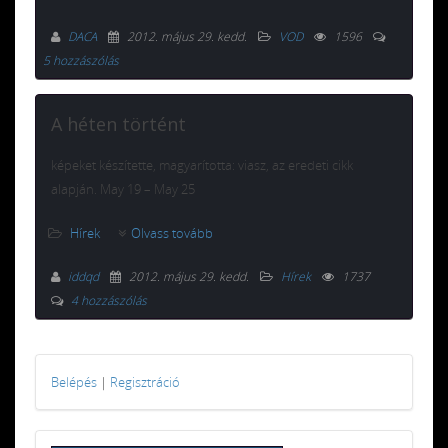
DACA
2012. május 29. kedd
.
VOD
1596
5 hozzászólás
A héten történt
képeket készítette, magyarította: viasz, az eredeti cikk
alapján. May 19 – May 25
Hírek
Olvass tovább
iddqd
2012. május 29. kedd
.
Hírek
1737
4 hozzászólás
Belépés
|
Regisztráció