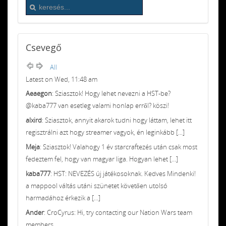
Csevegő
All
Latest on Wed, 11:48 am
Aeaegon
: Sziasztok! Hogy lehet nevezni a HST-be?
@kaba777 van esetleg valami honlap erről? köszi!
alxird
: Sziasztok, annyit akarok tudni hogy láttam, lehet itt
regisztrálni azt hogy streamer vagyok, én leginkább [...]
Meja
: Sziasztok! Valahogy 1 év starcraftezés után csak most
fedeztem fel, hogy van magyar liga. Hogyan lehet [...]
kaba777
: HST: NEVEZÉS új játékosoknak. Kedves Mindenki!
a mappool váltás utáni szünetet követően utolsó
harmadához érkezik a [...]
Ander
: CroCyrus: Hi, try contacting our Nation Wars team
members.