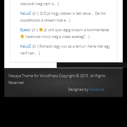
meccsről meg nem is... }
KaLoZ
{ :D:D Jó hogy időben ki lett rakva ... De mit
csodálkozok a stream lista a... }
Eyesis
{
Jó volt újra végig olvasni a kommenteket
Valakinek nincs meg a video esetleg?... }
KaLoZ
{ Rohadt nagy vicc ez a terrun. Kéne már egy
nerf neki ... }
Chiptuning MMC Autochip
Chiptunin
Mazaya Theme for WordPress Copyright © 2013 , All Rights
Reserved
Designed by
Fawaniss