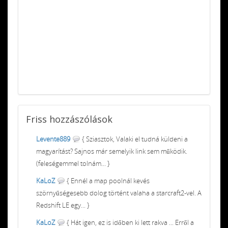
Friss
hozzászólások
Levente889
{ Sziasztok, Valaki el tudná küldeni a
magyarítást? Sajnos már semelyik link sem működik.
(feleségemmel tolnám... }
KaLoZ
{ Ennél a map poolnál kevés
szörnyűségesebb dolog történt valaha a starcraft2-vel. A
Redshift LE egy... }
KaLoZ
{ Hát igen, ez is időben ki lett rakva ... Erről a