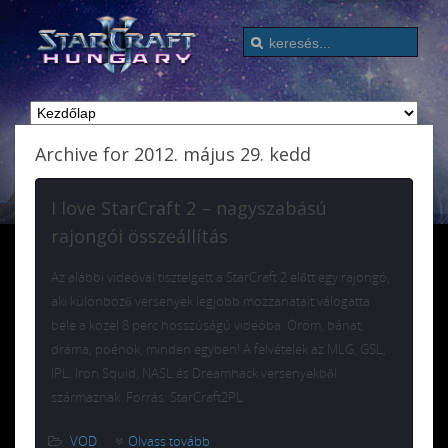
Archive for 2012. május 29. kedd
I love StarCraft 2 – nagyszabású
rajongói összeállítás
Az alábbi videóval tisztelgett a StarCraft 2 előtt egy rajongó,
aki különböző versenyek legjobb mozzanatait válogatta
bele a közel 8 perc hosszúságú videóba. Öröm, bánat,
dráma, poénok, minden egyben! A felvételek az MLG, GSL,
IPL, Iron Squid, NASL és Dreamhack versenyekből
származnak. Forrás: StarCraft2PL
VOD
Olvass tovább