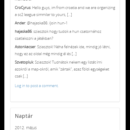
CroCyrus
: Hello guys, im from croatia and we are organizing
a sc2 league simmilar to yours, [...]
Ander
: @hajaska86: /join hun-1
hajaska86
: sziasztok hogy tudok a hun csatornához
csatlakozni a játékban?
Astonkacser
: Sziasztok! Néha felnézek ide, mindig jó látni,
hogy ez az oldal még mindig él és [...]
Szvatopluk
: Sziasztok! Tudnátok nekem egy listát írni
azokról a map-okról, amik "zártak", azaz földi egységeket
csak [...]
Log in to post a comment.
Naptár
2012. május