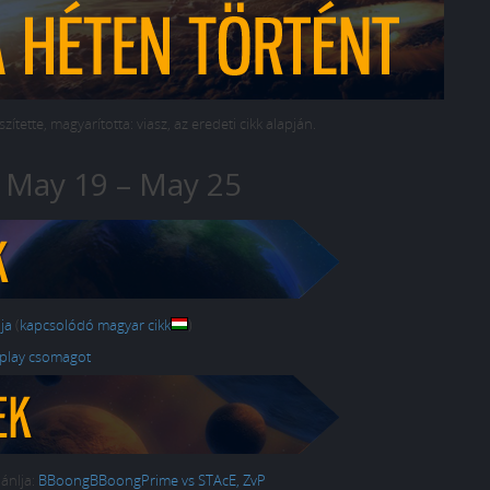
zítette, magyarította: viasz, az eredeti cikk alapján.
May 19 – May 25
ja
(
kapcsolódó magyar cikk
)
eplay csomagot
ánlja:
BBoongBBoongPrime vs STAcE, ZvP