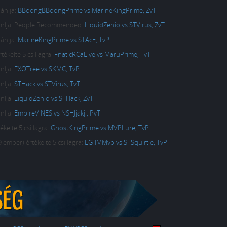
ánlja:
BBoongBBoongPrime vs MarineKingPrime, ZvT
ajánlja: People Recommended:
LiquidZenio vs STVirus, ZvT
ánlja:
MarineKingPrime vs STAcE, TvP
ékelte 5 csillagra:
FnaticRCaLive vs MaruPrime, TvT
nlja:
FXOTree vs SKMC, TvP
nlja:
STHack vs STVirus, TvT
nlja:
LiquidZenio vs STHack, ZvT
nlja:
EmpireVINES vs NSHJjakji, PvT
kelte 5 csillagra:
GhostKingPrime vs MVPLure, TvP
ember) értékelte 5 csillagra:
LG-IMMvp vs STSquirtle, TvP