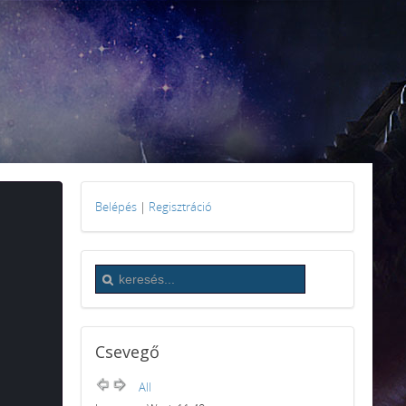
Belépés
|
Regisztráció
Csevegő
All