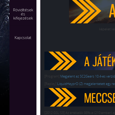
Rövidítések
és
kifejezések
képeket kés
Kapcsolat
[Program]
Megjelent az SC2Gears 10.4-es verzió
[Replay]
LiquidHayprO (Z) megjelentetett egy r
[2012 GSL S3] Az értékelők 98%-a (210 ember) aj