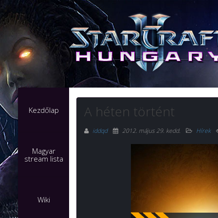
A héten történt
Kezdőlap
iddqd
2012. május 29. kedd
.
Hírek
Magyar
stream lista
Wiki