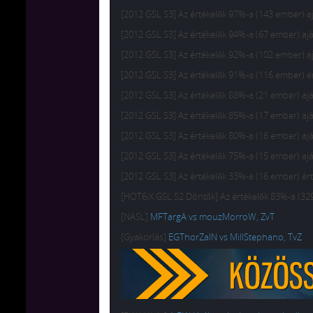
[2012 GSL S3] Az értékelők 97%-a (143 ember) aj
[2012 GSL S3] Az értékelők 94%-a (67 ember) 
[2012 GSL S3] Az értékelők 92%-a (102 ember) aj
[2012 GSL S3] Az értékelők 91%-a (116 ember) ért
[2012 GSL S3] Az értékelők 88%-a (21 ember) ajá
[2012 GSL S3] Az értékelők 85%-a (17 ember) ajá
[2012 GSL S3] Az értékelők 80%-a (16 ember) ajá
[2012 GSL S3] Az értékelők 75%-a (15 ember) ajá
[2012 GSL S3] Az értékelők 33%-a (16 ember) érté
[HOT6iX GSL S2 Döntők] Az értékelők 83%-a (329 
[NASL]
MFTargA vs mouzMorroW, ZvT
[Gyakorlás]
EGThorZaIN vs MillStephano, TvZ