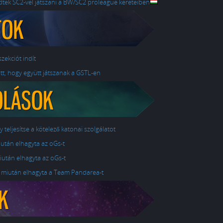
zdtek SC2-vel játszani a BW/SC2 proleague kereteiben
zekciót indít
tt, hogy együtt játszanak a GSTL-en
y teljesítse a kötelező katonai szolgálatot
iután elhagyta az oGs-t
iután elhagyta az oGs-t
z miután elhagyta a Team Pandarea-t