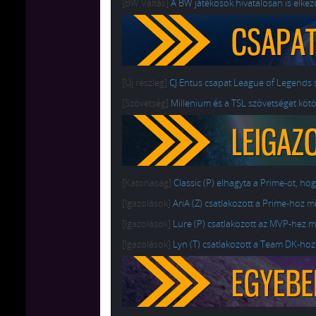
[BW Váltás]
A BW játékosok hivatalosan is elke
[Új részleg]
CJ Entus csapat League of Legends s
[Szövetség]
Millenium és a TSL szövetséget kötö
[Katonaság]
Classic (P) elhagyta a Prime-ot, hog
[Igazolások]
AriA (Z) csatlakozott a Prime-hoz m
[Igazolások]
Lure (P) csatlakozott az MVP-hez m
[Igazolások]
Lyn (T) csatlakozott a Team DK-ho