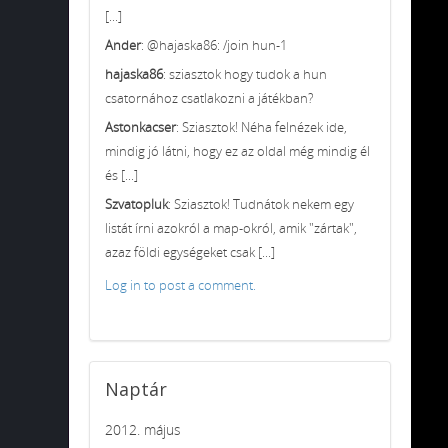
[...]
Ander
: @hajaska86: /join hun-1
hajaska86
: sziasztok hogy tudok a hun
csatornához csatlakozni a játékban?
Astonkacser
: Sziasztok! Néha felnézek ide,
mindig jó látni, hogy ez az oldal még mindig él
és [...]
Szvatopluk
: Sziasztok! Tudnátok nekem egy
listát írni azokról a map-okról, amik "zártak",
azaz földi egységeket csak [...]
Log in to post a comment.
Naptár
2012. május