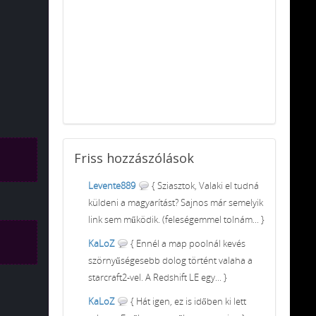
Friss
hozzászólások
Levente889
{ Sziasztok, Valaki el tudná
küldeni a magyarítást? Sajnos már semelyik
link sem működik. (feleségemmel tolnám... }
KaLoZ
{ Ennél a map poolnál kevés
szörnyűségesebb dolog történt valaha a
starcraft2-vel. A Redshift LE egy... }
KaLoZ
{ Hát igen, ez is időben ki lett