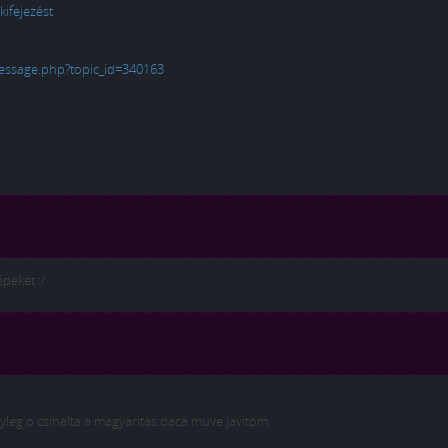
kifejezést
message.php?topic_id=340163
épeket :/
tenyleg o csinalta a magyaritas daca muve javitom.