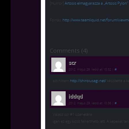
[Humor]
Artosis elmagyarazza a „Artosis Pylon” 
Forrás:
http://www.teamliquid.net/forum/view
Comments (4)
scr
2012. május 29. kedd at 10:32
|
#
azt hittem
http://shiroiusagi.net/
készítette a k
iddqd
2012. május 29. kedd at 10:36
|
#
Válasz scr #1 üzenetére:
igen ez egy kicsit felrertheto lett. A kepeket 