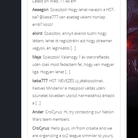
Latest on Wed, 11:48 am
Aeaegon
: Sziasztok! Hogy lehet nevezni a HST-
be? @kaba777 van esetleg valami honlap
erről? köszi!
alxird
: Sziasztok, annyit akarok tudni hogy
láttam, lehet itt regisztrálni azt hogy streamer
vagyok, én leginkább [...]
Meja
: Sziasztok! Valahogy 1 év starcraftezés
után csak most fedeztem fel, hogy van magyar
liga. Hogyan lehet [...]
kaba777
: HST: NEVEZÉS új játékosoknak.
Kedves Mindenki! a mappool váltás utáni
szünetet követően utolsó harmadához érkezik
a [...]
Ander
: CroCyrus: Hi, try contacting our Nation
Wars team members.
CroCyrus
: Hello guys, im from croatia and we
are organizing a sc2 league simmilar to yours,