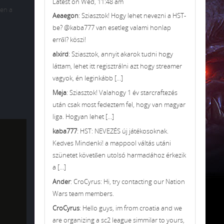
Latest on Wed, 11:48 am
pen a
Aeaegon
: Sziasztok! Hogy lehet nevezni a HST-
be? @kaba777 van esetleg valami honlap
erről? köszi!
alxird
: Sziasztok, annyit akarok tudni hogy
láttam, lehet itt regisztrálni azt hogy streamer
vagyok, én leginkább [...]
Meja
: Sziasztok! Valahogy 1 év starcraftezés
után csak most fedeztem fel, hogy van magyar
liga. Hogyan lehet [...]
kaba777
: HST: NEVEZÉS új játékosoknak.
Kedves Mindenki! a mappool váltás utáni
szünetet követően utolsó harmadához érkezik
a [...]
Ander
: CroCyrus: Hi, try contacting our Nation
Wars team members.
CroCyrus
: Hello guys, im from croatia and we
are organizing a sc2 league simmilar to yours,