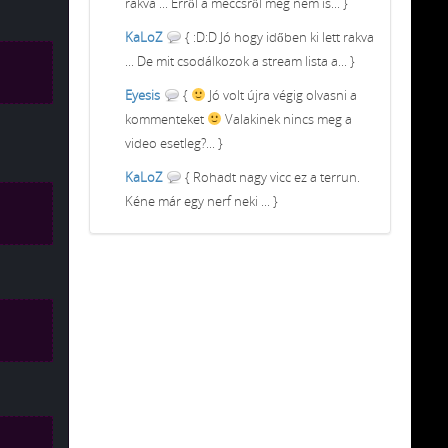
rakva ... Erről a meccsről meg nem is... }
KaLoZ
{ :D:D Jó hogy időben ki lett rakva
... De mit csodálkozok a stream lista a... }
Eyesis
{
Jó volt újra végig olvasni a
kommenteket
Valakinek nincs meg a
video esetleg?... }
KaLoZ
{ Rohadt nagy vicc ez a terrun.
Kéne már egy nerf neki ... }