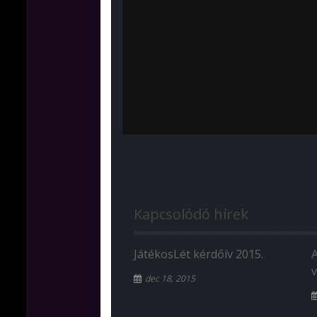
Kapcsolódó hírek
JátékosLét kérdőív 2015.
v
dec 18, 2015