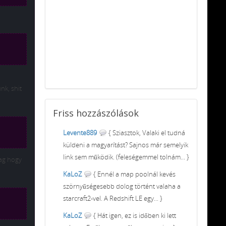
nk, shit
Friss
hozzászólások
Levente889
{ Sziasztok, Valaki el tudná
küldeni a magyarítást? Sajnos már semelyik
link sem működik. (feleségemmel tolnám... }
lag hogy
KaLoZ
{ Ennél a map poolnál kevés
szörnyűségesebb dolog történt valaha a
starcraft2-vel. A Redshift LE egy... }
KaLoZ
{ Hát igen, ez is időben ki lett