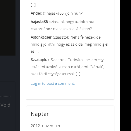
[...]
Ander
: @hajaska86: /join hun-1
hajaska86
: sziasztok hogy tudok a hun
csatornához csatlakozni a játékban?
Astonkacser
: Sziasztok! Néha felnézek ide,
mindig jó látni, hogy ez az oldal még mindig él
és [...]
Szvatopluk
: Sziasztok! Tudnátok nekem egy
listát írni azokról a map-okról, amik "zártak",
azaz földi egységeket csak [...]
Log in to post a comment.
 Void
Naptár
2012. november