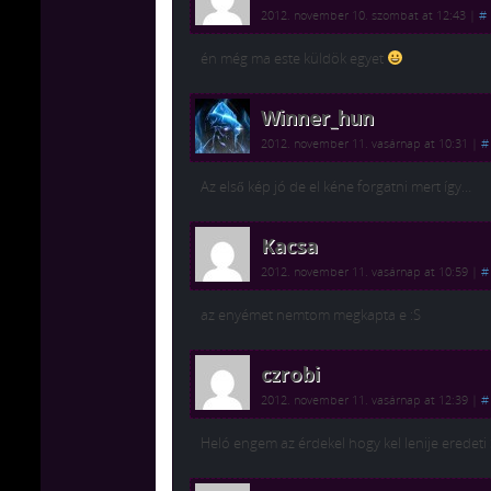
2012. november 10. szombat at 12:43
|
#
én még ma este küldök egyet
Winner_hun
2012. november 11. vasárnap at 10:31
|
#
Az első kép jó de el kéne forgatni mert így…
Kacsa
2012. november 11. vasárnap at 10:59
|
#
az enyémet nemtom megkapta e :S
czrobi
2012. november 11. vasárnap at 12:39
|
#
Heló engem az érdekel hogy kel lenije eredeti 