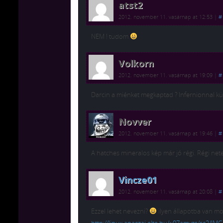
atst2
2012. november 11. vasárnap at 12:53
|
#
NEM ! tudom
Volkorn
2012. november 11. vasárnap at 19:09
|
#
Darcin a miénket megkaptad ? Infernionnal kül
Novver
2012. november 11. vasárnap at 19:46
|
#
A hatches mineralos kép már jó régi. Régi nete
Vincze01
2012. november 11. vasárnap at 20:08
|
#
Ezzel lehet nevezni?
ilyen állapotba van mos