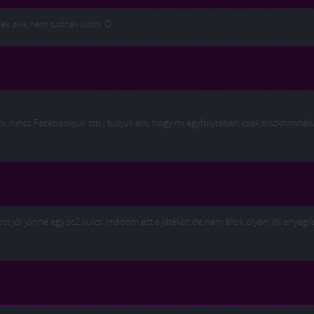
nak akik nem tudnak sütni :D.
, nincs Facebookjuk stb., tudjuk ám, hogy mi egyfolytában csak diszkriminálu
t jól jönne egy sc2 kulcs imádom ezt a játékot de nem állok olyan jól anyagi