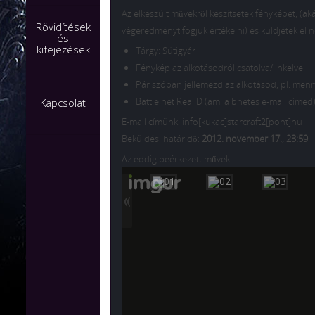
Az elkészült művekről készítsetek fényképet, (
Rövidítések
végeredményt fogjuk értékelni) és küldjétek el 
és
kifejezések
Tárgy: Sütigyár
Fénykép az alkotásodról csatolva/linkelve
Pár szóban jellemezd az alkotásod, pl. menny
Battle.net RealID (ami a bnetes e-mail címed
Kapcsolat
E-mail címünk: info[kukac]starcraft2[pont]hu
Beküldési határidő:
2012. november 17., 23:59
Az eddig beérkezett művek: