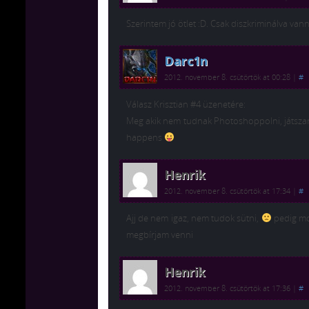
Szerintem jó ötlet :D. Csak diszkriminálva van
Darc1n
2012. november 8. csütörtök at 00:28
|
#
Válasz Krisztian #4 üzenetére:
Meg akik nem tudnak Photoshoppolni, játszani
happens
Henrik
2012. november 8. csütörtök at 17:34
|
#
Ajj de nem igaz, nem tudok sütni,
pedig mos
megbírjam venni
Henrik
2012. november 8. csütörtök at 17:36
|
#