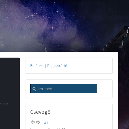
Belépés
|
Regisztráció
nincs
Csevegő
All