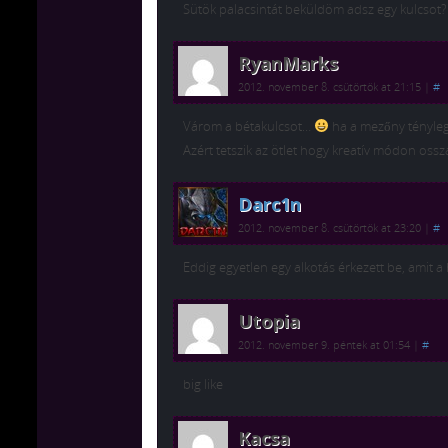
Sütök palacsintát beküldöm adsz egy kulcsot? 
RyanMarks
2012. november 8. csütörtök at 21:15
|
#
Várom a bétakulcsot…
ha a mezőny tényleg
Azért tetszik az ötlet hogy kreatív módon osszá
Darc1n
2012. november 8. csütörtök at 23:20
|
#
Eddig egyetlen egy alkotás érkezett be, amit a hí
Utopia
2012. november 9. péntek at 01:54
|
#
big like
Kacsa