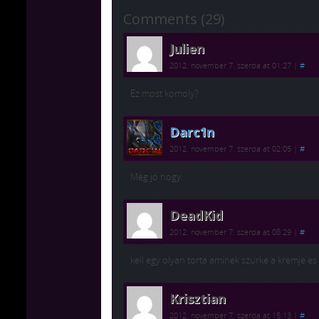
Comments (29)
Julien
2012. november 7. szerda at 01:27
|
#
Ez most komoly?
Darc1n
2012. november 7. szerda at 02:05
|
#
Még jó hogy.
DeadKid
2012. november 7. szerda at 08:29
|
#
kell egy olyan torta aminek szurke a kremje es m
Krisztian
2012. november 7. szerda at 15:13
|
#