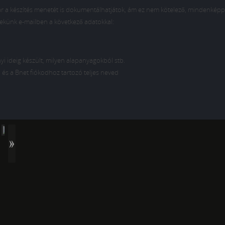
akár a készítés menetét is dokumentálhatjátok, ám ez nem kötelező, mindenkép
nekünk e-mailben a következő adatokkal:
i ideig készült, milyen alapanyagokból stb.
) és a Bnet fiókodhoz tartozó teljes neved