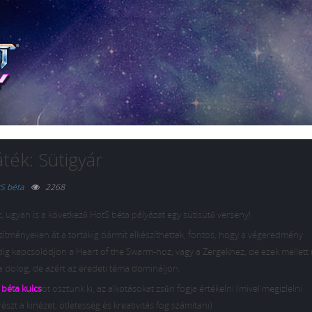
ék: Sütigyár
S béta
2268
, ugyan is a következő HotS béta pályázat egy sütisütő verseny!
ítményeken át a tortákig bármit elkészíthettek, fontos, hogy a végeredmény
ig kapcsolódjon a Heart of the Swarm-hoz, vagy a Zergekhez, de ezek mellett 
 a dolog, de azért az eredeti téma domináljon.
 béta kulcs
ot osztunk ki, az alkotásokat zsűri fogja értékelni (mivel megízlelni
szt a kinézet, ötletesség és kreativitás fog számítani)