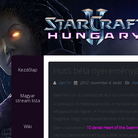
HotS béta nyereményját
Kezdőlap
Darc1n
2012. november 6. kedd
.
Hot
Ideje felhúzni a sütőkesztyűt és a konyhakötényt
Magyar
stream lista
A szabályok: A mézeskalácsoktól a marcipánkész
elfogyasztható legyen. A finomságok témája ped
megtiltva, hogy más fajokat/témákat is érintsen
Wiki
Ezen a pályázaton
10 darab Heart of the Swarm
sajnos/szerencsére nem tudjuk őket, ezért java ré