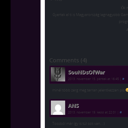
Ők m
Gyertek el ti is Magyarország legnagyobb Gam
progr
A
Comments (4)
SouNDsOfWar
2013. november 15. péntek at 16:45
|
#
minél több zerg meg terran jelentkezzen pls
ANS
2013. november 19. kedd at 22:01
|
#
Tossból már így is túl sok van…:)