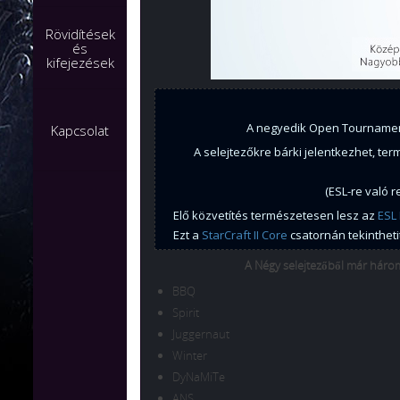
Rövidítések
és
kifejezések
A negyedik Open Tournament
Kapcsolat
A selejtezőkre bárki jelentkezhet, te
(ESL-re való 
Elő közvetítés természetesen lesz az
ESL 
Ezt a
StarCraft II Core
csatornán tekintheti
A Négy selejtezőből már három
BBQ
Spirit
Juggernaut
Winter
DyNaMiTe
ANS