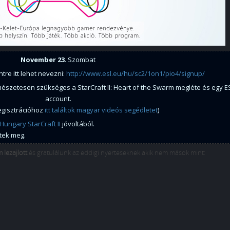
November 23
. Szombat
re itt lehet nevezni:
http://www.esl.eu/hu/sc2/1on1/pio4/signup/
rmészetesen szükséges a StarCraft II: Heart of the Swarm megléte és egy E
account.
regisztrációhoz
itt találtok magyar videós segédletet
)
Hungary StarCraft II
jóvoltából.
tek meg.
 lezajlott
és gratulálunk az eddigi nyerteseknek akik nem mások mint: