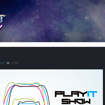
rek
1772