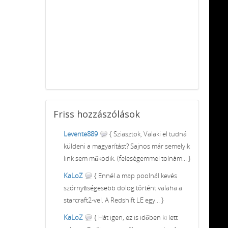
Friss
hozzászólások
Levente889
{ Sziasztok, Valaki el tudná
küldeni a magyarítást? Sajnos már semelyik
link sem működik. (feleségemmel tolnám... }
KaLoZ
{ Ennél a map poolnál kevés
szörnyűségesebb dolog történt valaha a
starcraft2-vel. A Redshift LE egy... }
KaLoZ
{ Hát igen, ez is időben ki lett