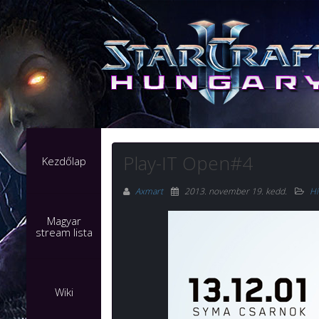
Play-IT Open#4
Kezdőlap
Axmart
2013. november 19. kedd
.
Hí
Magyar
stream lista
Wiki