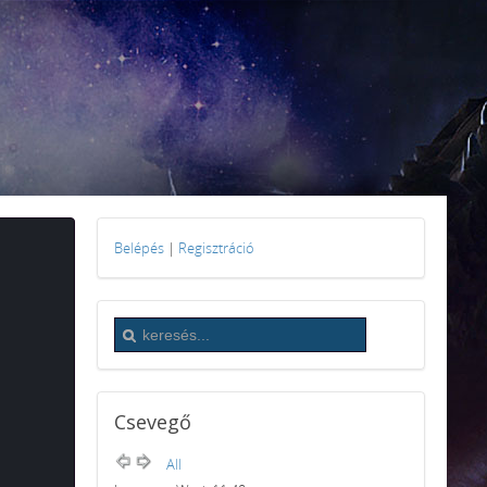
Belépés
|
Regisztráció
Csevegő
All