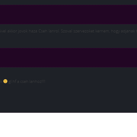
vel akkor jovok haza Cseh lanrol. Szoval szervezoket kernem, hogy adjanak
ek
gl hf a cseh lanhoz!!!!