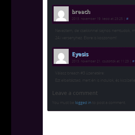
breach
2013. november 19. kedd at 23:25
|
#
Neveztem, de csekkinnel sajnos nemtudok, mi
24.i versenyhez. Elore is koszonom!
Eyesis
2013. november 21. csütörtök at 11:23
|
#
Válasz breach #3 üzenetére:
Ezt elbaltáztad, mert én is indulok, és kicsízell
Leave a comment
You must be
logged in
to post a comment.