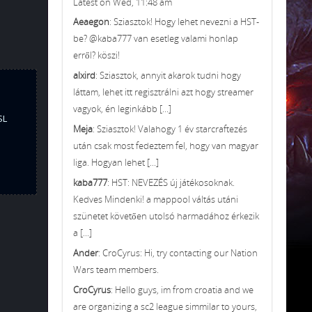
Latest on Wed, 11:48 am
Aeaegon
: Sziasztok! Hogy lehet nevezni a HST-
be? @kaba777 van esetleg valami honlap
erről? köszi!
alxird
: Sziasztok, annyit akarok tudni hogy
láttam, lehet itt regisztrálni azt hogy streamer
vagyok, én leginkább [...]
SL
Meja
: Sziasztok! Valahogy 1 év starcraftezés
után csak most fedeztem fel, hogy van magyar
liga. Hogyan lehet [...]
kaba777
: HST: NEVEZÉS új játékosoknak.
Kedves Mindenki! a mappool váltás utáni
szünetet követően utolsó harmadához érkezik
a [...]
Ander
: CroCyrus: Hi, try contacting our Nation
Wars team members.
CroCyrus
: Hello guys, im from croatia and we
are organizing a sc2 league simmilar to yours,