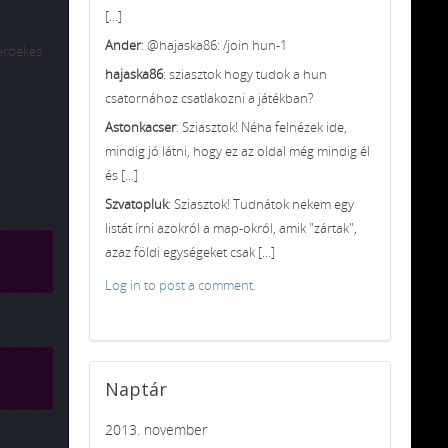
[...]
Ander
: @hajaska86: /join hun-1
 érdekes
hajaska86
: sziasztok hogy tudok a hun
csatornához csatlakozni a játékban?
Astonkacser
: Sziasztok! Néha felnézek ide,
mindig jó látni, hogy ez az oldal még mindig él
és [...]
Szvatopluk
: Sziasztok! Tudnátok nekem egy
listát írni azokról a map-okról, amik "zártak",
azaz földi egységeket csak [...]
Log in to post a comment.
Naptár
2013. november