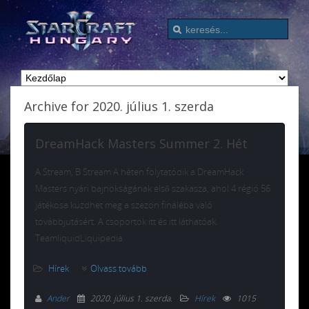
Archive for 2020. július 1. szerda
DreamHack Masters Summer 2. Hét
A Stream, B Stream A héten folytatódik a DreamHack
Masters nyári bajnokságának első szakasza, ahol 4 régió 56
játékosa küzdhet meg a szezon fináléba való
továbbjutásért. A csoportok itt és itt láthatóak.
TeamliquidLiquipedia
Hírek
Olvass tovább
Ander
2020. július 1. szerda
.
Hírek
1015