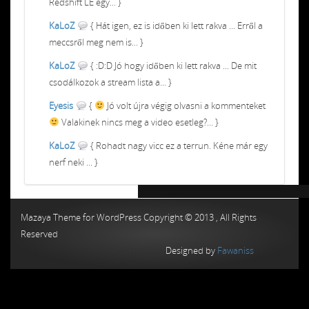
Redshift LE egy... }
KaLoZ
{ Hát igen, ez is időben ki lett rakva ... Erről a
meccsről meg nem is... }
KaLoZ
{ :D:D Jó hogy időben ki lett rakva ... De mit
csodálkozok a stream lista a... }
Eyesis
{
Jó volt újra végig olvasni a kommenteket
Valakinek nincs meg a video esetleg?... }
KaLoZ
{ Rohadt nagy vicc ez a terrun. Kéne már egy
nerf neki ... }
Chiptuning MMC Autochip
Chiptunin
Mazaya Theme for WordPress Copyright © 2013 , All Rights
Reserved
Designed by
Fawaniss