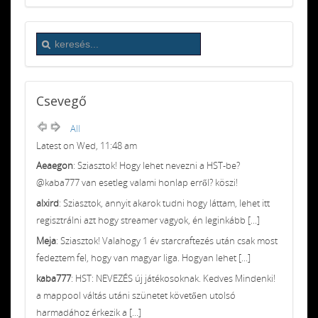
Csevegő
All
Latest on Wed, 11:48 am
Aeaegon
: Sziasztok! Hogy lehet nevezni a HST-be?
@kaba777 van esetleg valami honlap erről? köszi!
alxird
: Sziasztok, annyit akarok tudni hogy láttam, lehet itt
regisztrálni azt hogy streamer vagyok, én leginkább [...]
Meja
: Sziasztok! Valahogy 1 év starcraftezés után csak most
fedeztem fel, hogy van magyar liga. Hogyan lehet [...]
kaba777
: HST: NEVEZÉS új játékosoknak. Kedves Mindenki!
a mappool váltás utáni szünetet követően utolsó
harmadához érkezik a [...]