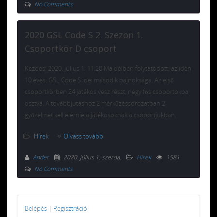
No Comments
2020 GSL Code S 2. Szezon 1.
Csoportkör D csoport
Kezdés: 2020. július 1. 11:20 Ma délben folytatódott, az idén
10 éves, GSL Code S idei második bajnoksága. Az első
csoportkörben 24 játékos vesz részt, négy fős csoportokba
osztva. A továbbjutáshoz 2 mérkőzéssorozatban 2
győzelmet kell elérnie a játékosoknak a csoportjukban.
Hírek
Olvass tovább
Ander
2020. július 1. szerda
.
Hírek
1581
No Comments
Belépés
|
Regisztráció