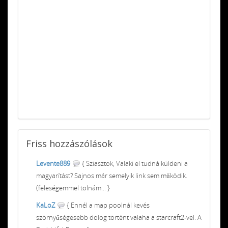
Friss
hozzászólások
Levente889
{ Sziasztok, Valaki el tudná küldeni a
magyarítást? Sajnos már semelyik link sem működik.
(feleségemmel tolnám... }
KaLoZ
{ Ennél a map poolnál kevés
szörnyűségesebb dolog történt valaha a starcraft2-vel. A