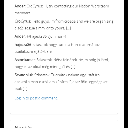
Ander
: CroCyrus: Hi, try contacting our Nation Wars team
members.
CroCyrus
: Hello guys, im from croatia and we are organizing
a sc2 league simmilar to yours, [...]
Ander
: @hajaska86: /join hun-1
hajaska86
: sziasztok hogy tudok a hun csatornához
csatlakozni a játékban?
Astonkacser
: Sziasztok! Néha felnézek ide, mindig jó látni,
hogy ez az oldal még mindig él és [...]
Szvatopluk
: Sziasztok! Tudnátok nekem egy listát írni
azokról a map-okról, amik "zártak", azaz földi egységeket
csak [...]
Log in to post a comment.
Naptár