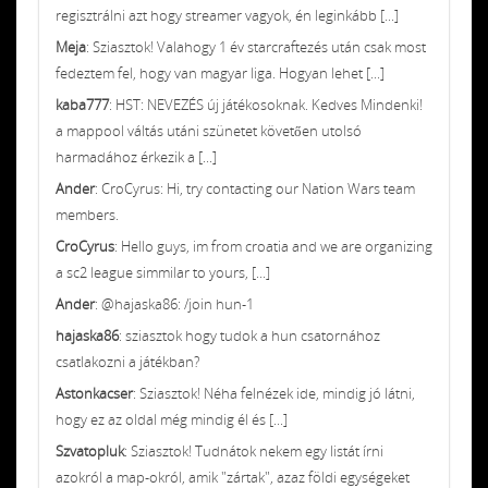
regisztrálni azt hogy streamer vagyok, én leginkább [...]
Meja
: Sziasztok! Valahogy 1 év starcraftezés után csak most
fedeztem fel, hogy van magyar liga. Hogyan lehet [...]
kaba777
: HST: NEVEZÉS új játékosoknak. Kedves Mindenki!
a mappool váltás utáni szünetet követően utolsó
harmadához érkezik a [...]
Ander
: CroCyrus: Hi, try contacting our Nation Wars team
members.
CroCyrus
: Hello guys, im from croatia and we are organizing
a sc2 league simmilar to yours, [...]
Ander
: @hajaska86: /join hun-1
hajaska86
: sziasztok hogy tudok a hun csatornához
csatlakozni a játékban?
Astonkacser
: Sziasztok! Néha felnézek ide, mindig jó látni,
hogy ez az oldal még mindig él és [...]
Szvatopluk
: Sziasztok! Tudnátok nekem egy listát írni
azokról a map-okról, amik "zártak", azaz földi egységeket