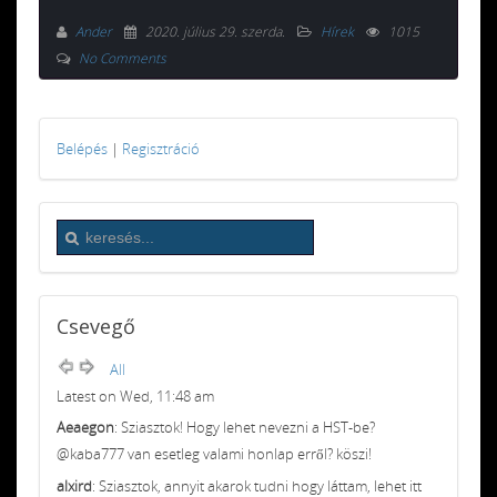
Ander
2020. július 29. szerda
.
Hírek
1015
No Comments
Belépés
|
Regisztráció
Csevegő
All
Latest on Wed, 11:48 am
Aeaegon
: Sziasztok! Hogy lehet nevezni a HST-be?
@kaba777 van esetleg valami honlap erről? köszi!
alxird
: Sziasztok, annyit akarok tudni hogy láttam, lehet itt