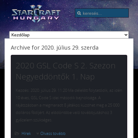
Archive for 2020. július 29. szerda
2020 GSL Code S 2. Szezon
Negyeddöntők 1. Nap
Kezdés: 2020. július 29. 11:20 Ma délelőtt folytatódik, az idén
10 éves, GSL Code S idei második bajnoksága. A
rájátszásban a megmaradt 8 játékos küzdhet meg a 25 000
dolláros fődíjért. Az elődöntőbe való továbbjutáshoz 3
győzelem szükséges.
Hírek
Olvass tovább