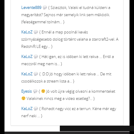
Levente889
{ Sziasztok, Valaki el tudná küldeni a
magyarítást? Sajnos már semelyik link sem működik.
(feleségemmel tolnám... }
KaLoZ
{ Ennél a map poolnál kevés
szörnyűségesebb dolog történt valaha a starcraft2-vel. A
Redshift LE egy... }
KaLoZ
{ Hát igen, ez is időben ki lett rakva ... Erről a
meccsről meg nem is... }
KaLoZ
{ :D:D Jó hogy időben ki lett rakva ... De mit
csodálkozok a stream lista a... }
Eyesis
{
Jó volt újra végig olvasni a kommenteket
Valakinek nincs meg a video esetleg?... }
KaLoZ
{ Rohadt nagy vicc ez a terrun. Kéne már egy
nerf neki ... }
Chiptuning MMC Autochip
Chiptunin