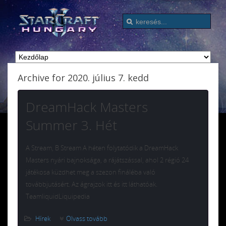
Archive for 2020. július 7. kedd
DreamHack Masters
Summer 3. Hét
A Stream, B Stream A héten folytatódik a DreamHack
Masters nyári bajnoksága, a rájátszással, ahol 2 régió 24
játékosa küzdhet meg a szezon fináléba való
továbbjutásért. Az ágrajzok itt és itt láthatóak.
TeamliquidLiquipedia
Hírek
Olvass tovább