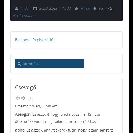
Ander
2020. július 7. kedd
.
Hírek
937
No Comments
Belépés
|
Regisztráció
Csevegő
All
Latest on Wed, 11:48 am
Aeaegon
: Sziasztok! Hogy lehet nevezni a HST-be?
@kaba777 van esetleg valami honlap erről? köszi!
alxird
: Sziasztok, annyit akarok tudni hogy láttam, lehet itt