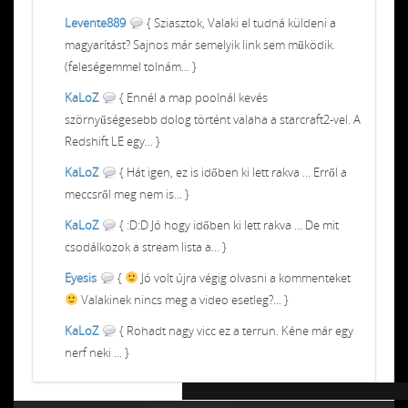
Levente889
{ Sziasztok, Valaki el tudná küldeni a
magyarítást? Sajnos már semelyik link sem működik.
(feleségemmel tolnám... }
KaLoZ
{ Ennél a map poolnál kevés
szörnyűségesebb dolog történt valaha a starcraft2-vel. A
Redshift LE egy... }
KaLoZ
{ Hát igen, ez is időben ki lett rakva ... Erről a
meccsről meg nem is... }
KaLoZ
{ :D:D Jó hogy időben ki lett rakva ... De mit
csodálkozok a stream lista a... }
Eyesis
{
Jó volt újra végig olvasni a kommenteket
Valakinek nincs meg a video esetleg?... }
KaLoZ
{ Rohadt nagy vicc ez a terrun. Kéne már egy
nerf neki ... }
Chiptuning MMC Autochip
Chiptunin