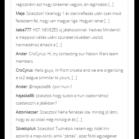
regisztrálni azt hogy streamer vagyok, én leginkább [...]
Meja
: Sziasztok! Valahogy 1 év starcraftezés után csak most
fedeztem fel, hogy van magyar liga. Hogyan lehet [...]
kaba777
: HST: NEVEZÉS új játékosoknak. Kedves Mindenki!
a mappool váltás utáni szünetet követően utolsó
harmadához érkezik a [...]
Ander
: CroCyrus: Hi, try contacting our Nation Wars team
members.
CroCyrus
: Hello guys, im from croatia and we are organizing
a sc2 league simmilar to yours, [...]
Ander
: @hajaska86: /join hun-1
hajaska86
: sziasztok hogy tudok a hun csatornához
csatlakozni a játékban?
Astonkacser
: Sziasztok! Néha felnézek ide, mindig jó látni,
hogy ez az oldal még mindig él és [...]
Szvatopluk
: Sziasztok! Tudnátok nekem egy listát írni
azokról a map-okról, amik "zártak", azaz földi egységeket