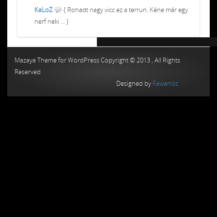
KaLoZ
{ Rohadt nagy vicc ez a terrun. Kéne már egy
nerf neki ... }
Chiptuning MMC Autochip
Chiptunin
Mazaya Theme for WordPress Copyright © 2013 , All Rights
Reserved
Designed by
Fawaniss