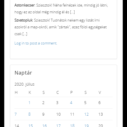
Astonkacser
: Sziasztok! Néha felnézek ide, mindig jó látni,
hogy ez az oldal még mindig él és [...]
Szvatopluk
: Sziasztok! Tudnátok nekem egy listát írni
azokról a map-okról, amik "zártak", azaz földi egységeket
csak [...]
Log in to post a comment.
Naptár
2020. július
H
K
S
C
P
S
V
1
2
3
4
5
6
7
8
9
10
11
12
13
14
15
16
17
18
19
20