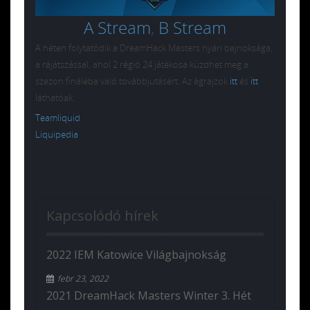
A Stream
,
B Stream
A héten folytatódik a DreamHack Masters nyári bajnoksága,
a rájátszással, ahol 2 régió 24 játékosa küzdhet meg a
szezon fináléba való továbbjutásért. Az ágrajzok
itt
és
itt
láthatóak.
Teamliquid
Liquipedia
Kapcsolódó hírek
2022 IEM Katowice Világbajnokság
febr 23, 2022
2021 DreamHack Masters Winter 3. Hét