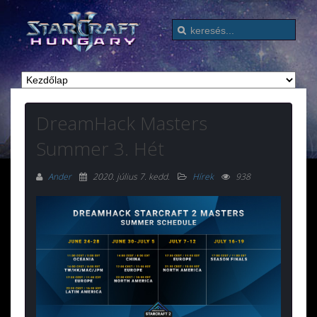
DreamHack Masters
Summer 3. Hét
Ander
2020. július 7. kedd
.
Hírek
938