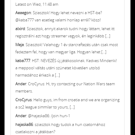
Latest on Wed, 11:48 am
Aeaegon
: Sziasztok! Hogy lehet nevezni a HST-be?
@kaba777 van esetleg valami honlap erről? köszi!
alxird
: Sziasztok, annyit akarok tudni hogy láttam, lehet itt
regisztrálni azt hogy streamer vagyok, én leginkább [...]
Meja
: Sziasztok! Valahogy 1 év starcraftezés után csak most
fedeztem fel, hogy van magyar liga. Hogyan lehet [...]
kaba777
: HST: NEVEZÉS új játékosoknak. Kedves Mindenki!
a mappool váltás utáni szünetet követően utolsó
harmadához érkezik a [...]
Ander
: CroCyrus: Hi, try contacting our Nation Wars team
members.
CroCyrus
: Hello guys, im from croatia and we are organizing
a sc2 league simmilar to yours, [...]
Ander
: @hajaska86: /join hun-1
hajaska86
: sziasztok hogy tudok a hun csatornához
csatlakozni a játékban?