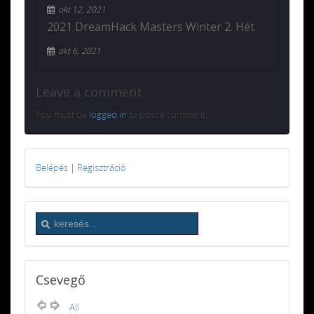
okt 12, 2021
2021 DreamHack Masters Winter 2. Hét
okt 6, 2021
Leave a comment
You must be
logged in
to post a comment.
Belépés
|
Regisztráció
Csevegő
All