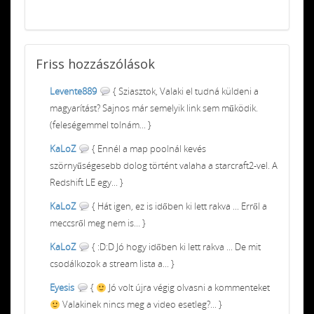
Friss
hozzászólások
Levente889
{ Sziasztok, Valaki el tudná küldeni a
magyarítást? Sajnos már semelyik link sem működik.
(feleségemmel tolnám... }
KaLoZ
{ Ennél a map poolnál kevés
szörnyűségesebb dolog történt valaha a starcraft2-vel. A
Redshift LE egy... }
KaLoZ
{ Hát igen, ez is időben ki lett rakva ... Erről a
meccsről meg nem is... }
KaLoZ
{ :D:D Jó hogy időben ki lett rakva ... De mit
csodálkozok a stream lista a... }
Eyesis
{
Jó volt újra végig olvasni a kommenteket
Valakinek nincs meg a video esetleg?... }