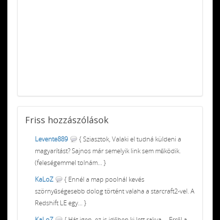
Friss
hozzászólások
Levente889
{ Sziasztok, Valaki el tudná küldeni a
magyarítást? Sajnos már semelyik link sem működik.
(feleségemmel tolnám... }
KaLoZ
{ Ennél a map poolnál kevés
szörnyűségesebb dolog történt valaha a starcraft2-vel. A
Redshift LE egy... }
KaLoZ
{ Hát igen, ez is időben ki lett rakva ... Erről a