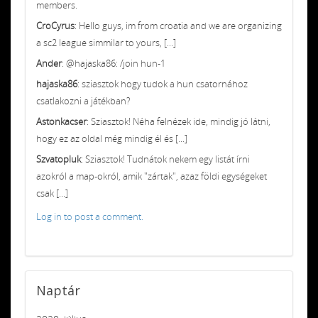
members.
CroCyrus
: Hello guys, im from croatia and we are organizing
a sc2 league simmilar to yours, [...]
Ander
: @hajaska86: /join hun-1
hajaska86
: sziasztok hogy tudok a hun csatornához
csatlakozni a játékban?
Astonkacser
: Sziasztok! Néha felnézek ide, mindig jó látni,
hogy ez az oldal még mindig él és [...]
Szvatopluk
: Sziasztok! Tudnátok nekem egy listát írni
azokról a map-okról, amik "zártak", azaz földi egységeket
csak [...]
Log in to post a comment.
Naptár