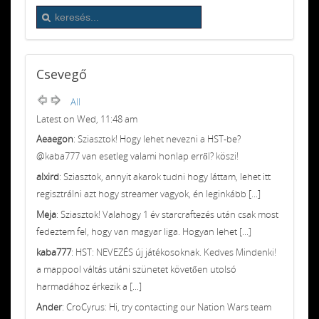
Csevegő
All
Latest on Wed, 11:48 am
Aeaegon
: Sziasztok! Hogy lehet nevezni a HST-be?
@kaba777 van esetleg valami honlap erről? köszi!
alxird
: Sziasztok, annyit akarok tudni hogy láttam, lehet itt
regisztrálni azt hogy streamer vagyok, én leginkább [...]
Meja
: Sziasztok! Valahogy 1 év starcraftezés után csak most
fedeztem fel, hogy van magyar liga. Hogyan lehet [...]
kaba777
: HST: NEVEZÉS új játékosoknak. Kedves Mindenki!
a mappool váltás utáni szünetet követően utolsó
harmadához érkezik a [...]
Ander
: CroCyrus: Hi, try contacting our Nation Wars team