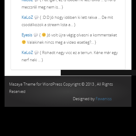
meccsről meg nem is... }
KaLoZ
{ :D:D Jó hogy időben ki lett rakva ... De mit
csodálkozok a stream lista a... }
Eyesis
{
Jó volt újra végig olvasni a kommenteket
Valakinek nincs meg a video esetleg?... }
KaLoZ
{ Rohadt nagy vicc ez a terrun. Kéne már egy
nerf neki ... }
Chiptuning MMC Autochip
Chiptunin
Mazaya Theme for WordPress Copyright © 2013 , All Rights
Reserved
Designed by
Fawaniss