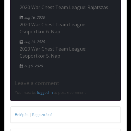
2020 War Chest Team League: Rájátszás
aug 16, 2020
2020 War Chest Team League:
Csoportkör 6. Nap
aug 14, 2020
2020 War Chest Team League:
Csoportkör 5. Nap
aug 9, 2020
Leave a comment
You must be
logged in
to post a comment.
Belépés
|
Regisztráció