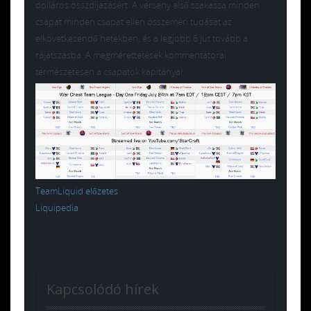
dolláros összdíjazásért. A verseny első szakasza minden
csapat minden csapat ellen összeméri tudását az
elkövetkezendő hetekben, és a legjobb 6 jut tovább a
rájátszásba. A megmérettetések kommentátorai
természetesen a csapatok kapitányai.
TeamLiquid előzetes
Liquipedia
Kapcsolódó hírek