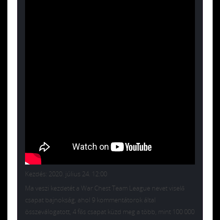
Kezdés: 2020. július 24. 12:00
Ma veszi kezdetét a War Chest Team League nevet viselő
csapat bajnokság, ahol 9 kommentátorok által
összeválogatott, 4 fős csapat küzd meg a több, mint 100 000