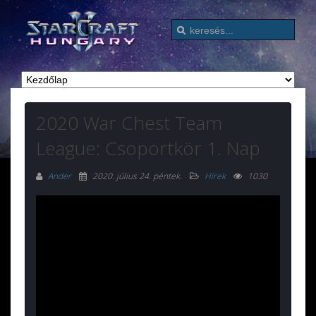
2020 War Chest Team
League: Csoportkör 1. Nap
Ander
2020. július 24. péntek
.
Hírek
1030