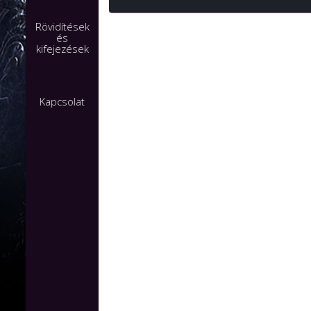
Rövidítések
és
kifejezések
Kapcsolat