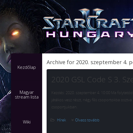
Archive for 2020. szeptember 4. 
Kezdőlap
2020 GSL Code S 3. Sz
Magyar
Kezdés: 2020. szeptember 4. 10:00 Ma folytatód
stream lista
játékos vesz részt, négy fős csoportokba osztv
csoportjukban.
Hírek
Olvass tovább
Wiki