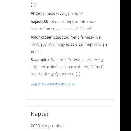
[...]
Ander
: @hajaska86: /join hun-1
hajaska86
: sziasztok hogy tudok a hun
csatornához csatlakozni a játékban?
Astonkacser
: Sziasztok! Néha felnézek ide,
mindig jó látni, hogy ez az oldal még mindig él
és [...]
Szvatopluk
: Sziasztok! Tudnátok nekem egy
listát írni azokról a map-okról, amik "zártak",
azaz földi egységeket csak [...]
Log in to post a comment.
Naptár
2020. szeptember