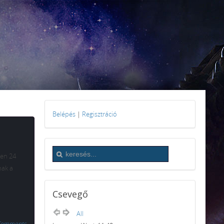
Belépés
|
Regisztráció
ben 24
nak a
Csevegő
All
Comments