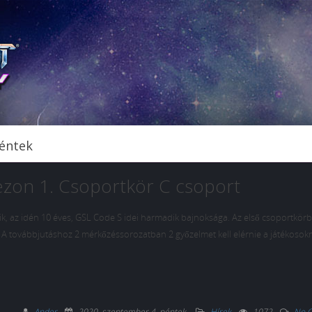
péntek
ezon 1. Csoportkör C csoport
ik, az idén 10 éves, GSL Code S idei harmadik bajnoksága. Az első csoportkör
a. A továbbjutáshoz 2 mérkőzéssorozatban 2 győzelmet kell elérnie a játékosok
Ander
2020. szeptember 4. péntek
.
Hírek
1072
No 