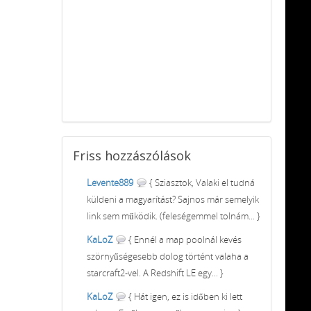
Friss
hozzászólások
Levente889
{ Sziasztok, Valaki el tudná
küldeni a magyarítást? Sajnos már semelyik
link sem működik. (feleségemmel tolnám... }
KaLoZ
{ Ennél a map poolnál kevés
szörnyűségesebb dolog történt valaha a
starcraft2-vel. A Redshift LE egy... }
KaLoZ
{ Hát igen, ez is időben ki lett