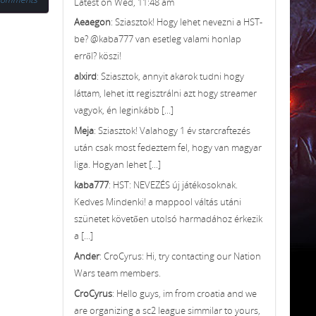
Latest on Wed, 11:48 am
Aeaegon
: Sziasztok! Hogy lehet nevezni a HST-
be? @kaba777 van esetleg valami honlap
erről? köszi!
alxird
: Sziasztok, annyit akarok tudni hogy
láttam, lehet itt regisztrálni azt hogy streamer
vagyok, én leginkább [...]
Meja
: Sziasztok! Valahogy 1 év starcraftezés
után csak most fedeztem fel, hogy van magyar
liga. Hogyan lehet [...]
kaba777
: HST: NEVEZÉS új játékosoknak.
Kedves Mindenki! a mappool váltás utáni
szünetet követően utolsó harmadához érkezik
a [...]
Ander
: CroCyrus: Hi, try contacting our Nation
Wars team members.
CroCyrus
: Hello guys, im from croatia and we
are organizing a sc2 league simmilar to yours,