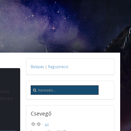
Belépés
|
Regisztráció
ásodik
lérnie a
Csevegő
All
Comments