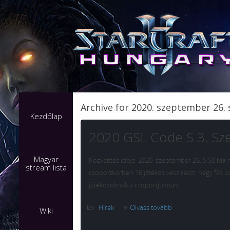
Archive for 2020. szeptember 26.
Kezdőlap
2020 GSL Code S 3. Sz
Magyar
Közvetítés ideje: 2020. szeptember 26. 5:50 Ma 
stream lista
csoportkörben 16 játékos vesz részt, négy fős 
játékosoknak a csoportjukban.
Hírek
Olvass tovább
Wiki