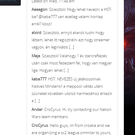
Latest on Wed, 11:48 am
Aeaegon
: Sziasztok! Hogy lehet nevezni a HST-
be? @kaba777 van esetleg valami honlap
erről? köszi!
alxird
: Sziasztok, annyit akarok tudni hogy
láttam, lehet itt regisztrálni azt hogy streamer
vagyok, én leginkább [...]
Meja
: Sziasztok! Valahogy 1 év starcraftezés
után csak most fedeztem fel, hogy van magyar
liga. Hogyan lehet [...]
kaba777
: HST: NEVEZÉS új játékosoknak.
Kedves Mindenki! a mappool váltás utáni
szünetet követően utolsó harmadához érkezik
a [...]
Ander
: CroCyrus: Hi, try contacting our Nation
Wars team members.
CroCyrus
: Hello guys, im from croatia and we
are organizing a sc2 league simmilar to yours,