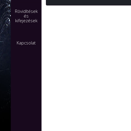
Rövidítések
és
kifejezések
Kapcsolat