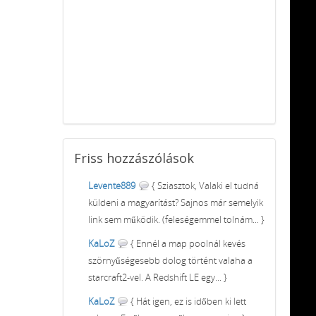
Friss
hozzászólások
Levente889
{ Sziasztok, Valaki el tudná
küldeni a magyarítást? Sajnos már semelyik
link sem működik. (feleségemmel tolnám... }
KaLoZ
{ Ennél a map poolnál kevés
szörnyűségesebb dolog történt valaha a
starcraft2-vel. A Redshift LE egy... }
KaLoZ
{ Hát igen, ez is időben ki lett