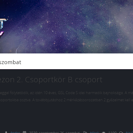
 szombat
ezon 2. Csoportkör B csoport
reggel folytatódik, az idén 10 éves, GSL Code S idei harmadik bajnoksága. A m
csoportokba osztva. A továbbjutáshoz 2 mérkőzéssorozatban 2 győzelmet kell e
Ander
2020. szeptember 26. szombat
.
Hírek
1190
No 