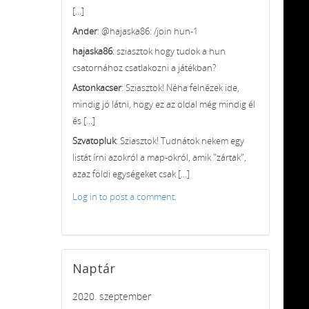
[...]
Ander
: @hajaska86: /join hun-1
hajaska86
: sziasztok hogy tudok a hun
csatornához csatlakozni a játékban?
Astonkacser
: Sziasztok! Néha felnézek ide,
mindig jó látni, hogy ez az oldal még mindig él
és [...]
Szvatopluk
: Sziasztok! Tudnátok nekem egy
listát írni azokról a map-okról, amik "zártak",
azaz földi egységeket csak [...]
Log in to post a comment.
Naptár
2020. szeptember