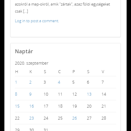
azokról a map-okról, amik "zártak", azaz földi egységeket
csak [...]
Log in to post a comment.
Naptár
2020. szeptember
H
K
S
C
P
S
V
1
2
3
4
5
6
7
8
9
10
11
12
13
14
15
16
17
18
19
20
21
22
23
24
25
26
27
28
29
30
31