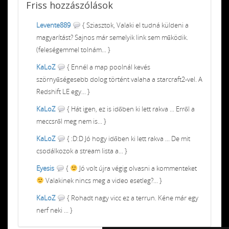
Friss
hozzászólások
Levente889
{ Sziasztok, Valaki el tudná küldeni a
magyarítást? Sajnos már semelyik link sem működik.
(feleségemmel tolnám... }
KaLoZ
{ Ennél a map poolnál kevés
szörnyűségesebb dolog történt valaha a starcraft2-vel. A
Redshift LE egy... }
KaLoZ
{ Hát igen, ez is időben ki lett rakva ... Erről a
meccsről meg nem is... }
KaLoZ
{ :D:D Jó hogy időben ki lett rakva ... De mit
csodálkozok a stream lista a... }
Eyesis
{
Jó volt újra végig olvasni a kommenteket
Valakinek nincs meg a video esetleg?... }
KaLoZ
{ Rohadt nagy vicc ez a terrun. Kéne már egy
nerf neki ... }