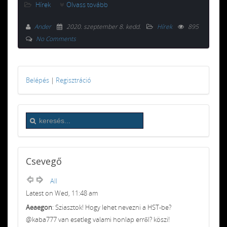
Hírek
Olvass tovább
Ander
2020. szeptember 8. kedd
.
Hírek
895
No Comments
Belépés
|
Regisztráció
Csevegő
All
Latest on Wed, 11:48 am
Aeaegon
: Sziasztok! Hogy lehet nevezni a HST-be?
@kaba777 van esetleg valami honlap erről? köszi!