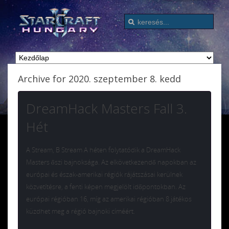
Archive for 2020. szeptember 8. kedd
DreamHack Masters Fall 3.
Hét
A Stream, B Stream A héten folytatódik a DreamHack
Masters őszi bajnoksága. Az elkövetkezendő napokban az
európai és észak-amerikai régiók rájátszásai kerülnek
közvetítésre, a fenti képen megjelölt időpontokban. Az
európai régióban 16, míg az amerikai régióban 8 játékos
küzdhet meg a régió bajnoki címéért.