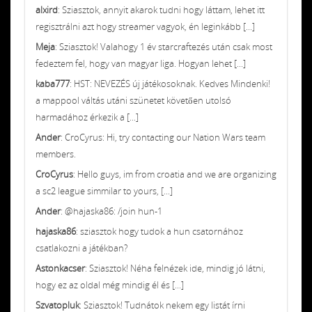
alxird
: Sziasztok, annyit akarok tudni hogy láttam, lehet itt
regisztrálni azt hogy streamer vagyok, én leginkább [...]
Meja
: Sziasztok! Valahogy 1 év starcraftezés után csak most
fedeztem fel, hogy van magyar liga. Hogyan lehet [...]
kaba777
: HST: NEVEZÉS új játékosoknak. Kedves Mindenki!
a mappool váltás utáni szünetet követően utolsó
harmadához érkezik a [...]
Ander
: CroCyrus: Hi, try contacting our Nation Wars team
members.
CroCyrus
: Hello guys, im from croatia and we are organizing
a sc2 league simmilar to yours, [...]
Ander
: @hajaska86: /join hun-1
hajaska86
: sziasztok hogy tudok a hun csatornához
csatlakozni a játékban?
Astonkacser
: Sziasztok! Néha felnézek ide, mindig jó látni,
hogy ez az oldal még mindig él és [...]
Szvatopluk
: Sziasztok! Tudnátok nekem egy listát írni